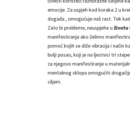
izvesti koristeći raznorazne savjete kak
emocije. Za uspjeh kod koraka 2 u kre
događa , omogućuje naš rast. Tek kad n
Zato bi probleme, neuspjehe u
životu
manifestiranja ako želimo manifestirat
pomoć kojih se diže vibracija i način
bolji posao, koji je na ljestvici tri st
za njegovo manifestiranje u materijal
mentalnog sklopa omogućiti drugačije 
ciljem.