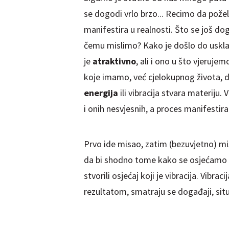
se dogodi vrlo brzo... Recimo da požel
manifestira u realnosti. Što se još d
čemu mislimo? Kako je došlo do uskla
je
atraktivno
, ali i ono u što vjeruje
koje imamo, već cjel
ok
upnog života, 
energija
ili vibracija stvara materiju.
i onih nesvjesnih, a proces manifestir
Prvo ide misao, zatim (bezuvjetno) mi
da bi shodno tome kako se osjećamo u 
stvorili osjećaj koji je vibracija. Vibra
rezultatom, smatraju se događaji, situ