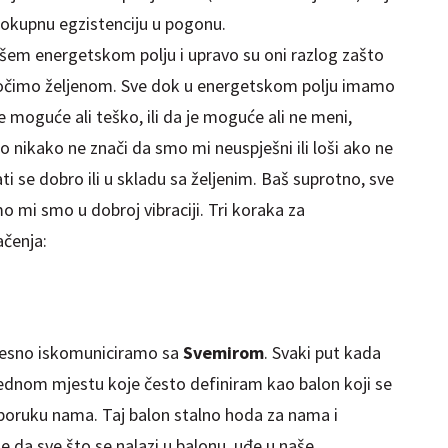
ok
upnu egzistenciju u pogonu.
našem energetskom polju i upravo su oni razlog zašto
očimo željenom. Sve d
ok
u energetskom polju imamo
 moguće ali teško, ili da je moguće ali ne meni,
o nikako ne znači da smo mi neuspješni ili loši ako ne
ati se dobro ili u skladu sa željenim. Baš suprotno, sve
 mi smo u dobroj vibraciji. Tri koraka za
ačenja:
vjesno iskomuniciramo sa
Svemirom
. Svaki put kada
jednom mjestu koje često definiram kao balon koji se
poruku nama. Taj balon stalno hoda za nama i
je da sve što se nalazi u balonu, uđe u naše