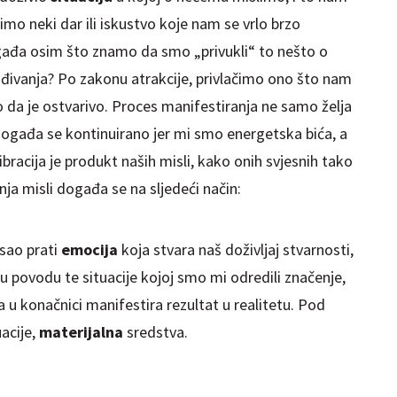
imo neki dar ili iskustvo koje nam se vrlo brzo
ogađa osim što znamo da smo „privukli“ to nešto o
đivanja? Po zakonu atrakcije, privlačimo ono što nam
mo da je ostvarivo. Proces manifestiranja ne samo želja
događa se kontinuirano jer mi smo energetska bića, a
 Vibracija je produkt naših misli, kako onih svjesnih tako
anja misli događa se na
sljedeći
način:
sao prati
emocija
koja stvara naš doživljaj stvarnosti,
povodu te situacije kojoj smo mi odredili značenje,
cija u konačnici manifestira rezultat u realitetu. Pod
acije,
materijalna
sredstva.