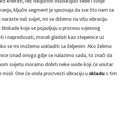
o kreirati, već isključivo osluškujući sebe i svoje
iranju, ključni segment je spoznaja da sve što nam se
araste naš svijet, mi se dižemo na višu vibraciju.
i bl
ok
ade koje se pojavljuju u procesu svjesnog
i i napredovati, morali gledati kao stepenice uz
 kako se mi možemo uskladiti sa željenim. Ako želimo
epenice iznad onoga gdje se nalazimo sada, to znači da
nom svijetu moramo dobiti neke uvide koji će unutar
misli. One će onda proizvesti vibraciju u
skladu
s tim