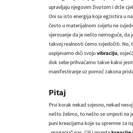
upravljaju njegovim životom i drže cjel
Oni su isto energija koja egzistira u 
često u materijalnom svijetu ne svjed
vjerovanje da je nešto nemoguće, da je
takvoj realnosti ćemo svjedočiti. No, t
uspijevamo dići svoju
vibraciju
, osjeć
d
ok
sebe prihvaćamo takve kakvi jesmo
manifestiranje uz pomoć zakona privl
Pitaj
Prvi korak nekad svjesno, nekad nes
nešto želimo, to nešto se smjesti na 
puni kreacijama koje su spremne za is
„proganja“ nas. Cilj i poanta
kreacije