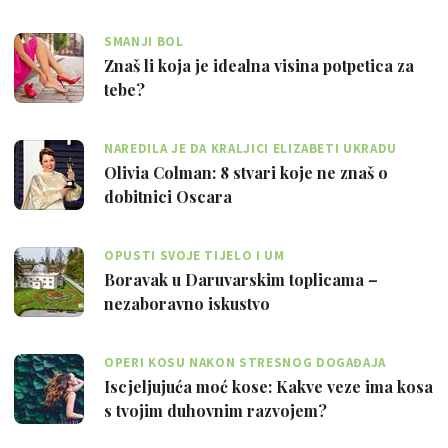
SMANJI BOL
Znaš li koja je idealna visina potpetica za
tebe?
NAREDILA JE DA KRALJICI ELIZABETI UKRADU
TOALETNI PAPIR
Olivia Colman: 8 stvari koje ne znaš o
dobitnici Oscara
OPUSTI SVOJE TIJELO I UM
Boravak u Daruvarskim toplicama –
nezaboravno iskustvo
OPERI KOSU NAKON STRESNOG DOGAĐAJA
Iscjeljujuća moć kose: Kakve veze ima kosa
s tvojim duhovnim razvojem?