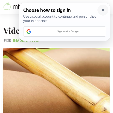
08. LIPNJA 2016.
Video: masaža protiv celulita
Sign in with Google
PIŠE
IMAGINE MEDIA