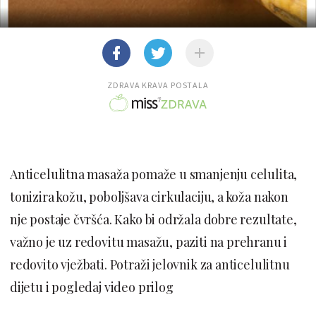
ZDRAVA KRAVA POSTALA
Anticelulitna masaža pomaže u smanjenju celulita,
tonizira kožu, poboljšava cirkulaciju, a koža nakon
nje postaje čvršća. Kako bi održala dobre rezultate,
važno je uz redovitu masažu, paziti na prehranu i
redovito vježbati. Potraži jelovnik za anticelulitnu
dijetu i pogledaj video prilog