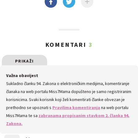
KOMENTARI
3
PRIKAŽI
SVE
Važna obavijest
Sukladno članku 94. Zakona o elektroničkim medijima, komentiranje
KOMENTARE
članaka na web portalu Miss7Mama dopušteno je samo registriranim
korisnicima. Svaki korisnik koji želi komentirati članke obvezan je
prethodno se upoznati s
Pravilima komentiranja
na web portalu
Miss7Mama te sa
zabranama propisanim stavkom 2. članka 94.
Zakona.