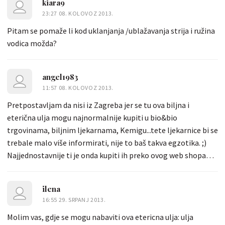
kiara9
23:27 08. KOLOVOZ 2013.
Pitam se pomaže li kod uklanjanja /ublažavanja strija i ružina
vodica možda?
angel1983
11:57 08. KOLOVOZ 2013.
Pretpostavljam da nisi iz Zagreba jer se tu ova biljna i
eterična ulja mogu najnormalnije kupiti u bio&bio
trgovinama, biljnim ljekarnama, Kemigu...tete ljekarnice bi se
trebale malo više informirati, nije to baš takva egzotika. ;)
Najjednostavnije ti je onda kupiti ih preko ovog web shopa
http://www.terra-organica.hr/
ilena
16:55 29. SRPANJ 2013.
Molim vas, gdje se mogu nabaviti ova etericna ulja: ulja