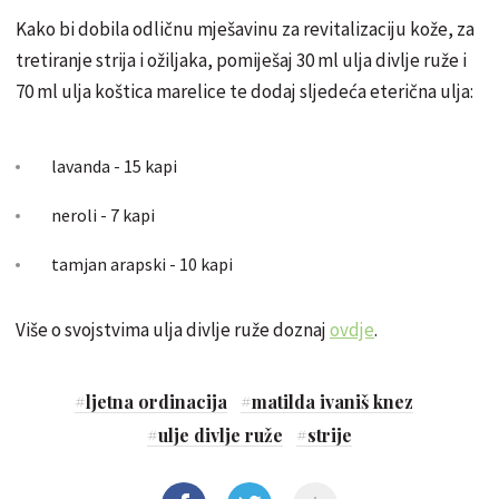
Kako bi dobila odličnu mješavinu za revitalizaciju kože, za
tretiranje strija i ožiljaka, pomiješaj 30 ml ulja divlje ruže i
70 ml ulja koštica marelice te dodaj sljedeća eterična ulja:
lavanda - 15 kapi
neroli - 7 kapi
tamjan arapski - 10 kapi
Više o svojstvima ulja divlje ruže doznaj
ovdje
.
#
ljetna ordinacija
#
matilda ivaniš knez
#
ulje divlje ruže
#
strije