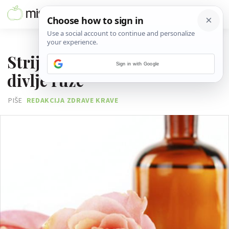
15. SRPNJA 2013.
Strije na koži ublaži uljem
Sign in with Google
divlje ruže
PIŠE
REDAKCIJA ZDRAVE KRAVE