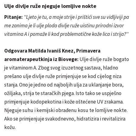
Ulje divlje ruže njeguje lomljive nokte
Pitanje:
''Ljeto je tu, a moje strije i prištići sve su vidljiviji pa
me zanima je li ulje ploda divlje ruže uistinu prirodni izvor
vitamina A i pomaže li kod problematične kože lica i strija?''
Odgovara Matilda Ivaniš Knez, Primavera
aromaterapeutkinja iz Biovege:
Ulje divlje ruže bogato
je vitaminom A. Zbog svog izuzetnog sastava, hladno
prešano ulje divlje ruže primjenjuje se kod cijelog niza
stanja. Ono je jedno od najboljih ulja za uklanjanje bora,
ožiljaka, strija te staračkih pjega. Isto tako se uspješno
primjenjuje kodopekotina i kože oštećene UV zrakama.
Njeguje suhu i kemijski obrađenu kosu te lomljive nokte.
Ako se primjenjuje svakodnevno, hidratizira i revitalizira
kožu.