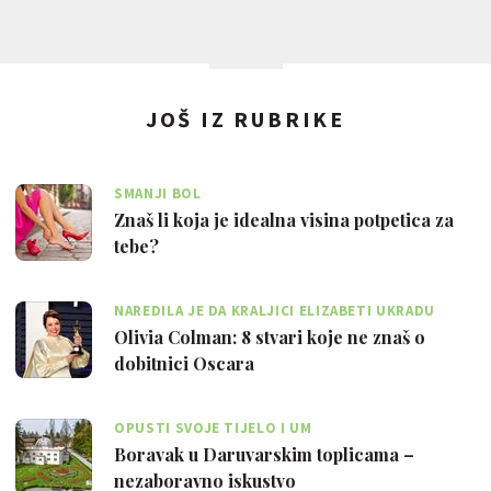
JOŠ IZ RUBRIKE
SMANJI BOL
Znaš li koja je idealna visina potpetica za
tebe?
NAREDILA JE DA KRALJICI ELIZABETI UKRADU
TOALETNI PAPIR
Olivia Colman: 8 stvari koje ne znaš o
dobitnici Oscara
OPUSTI SVOJE TIJELO I UM
Boravak u Daruvarskim toplicama –
nezaboravno iskustvo