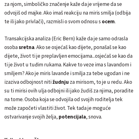
za njom, simboličko značenje kaže da je vrijeme da se
odvojiš od majke. Ako imaš reakciju na miris smilja (odbija
te ili jako privlači), razmisli o svom odnosu s
ocem
.
Transakcijska analiza (Eric Bern) kaže da je samo odrasla
osoba
sretna
. Ako se osjećaš kao dijete, ponašaš se kao
dijete, život ti je preplavljen emocijama...osjećaš se kao da
ti je život u tuđim rukama. Kakve to veze ima s lavandom i
smiljem? Ako je miris lavande i smilja za tebe ugodan i ne
izaziva odbojnost niti
žudnju
za mirisom, to je u redu. Ako
su ti mirisi ovih ulja odbojni ili jako žudiš za njima, poradite
na tome. Osoba koja se odvojila od svojih roditelja tek
može započeti vlastiti život. Tek tada je moguće
ostvarivanje svojih želja,
potencijala
, snova.