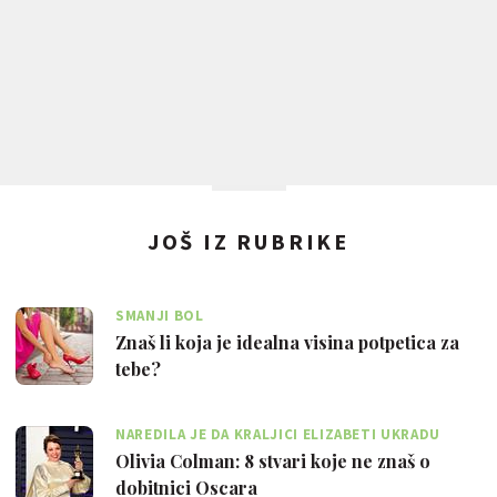
JOŠ IZ RUBRIKE
SMANJI BOL
Znaš li koja je idealna visina potpetica za
tebe?
NAREDILA JE DA KRALJICI ELIZABETI UKRADU
TOALETNI PAPIR
Olivia Colman: 8 stvari koje ne znaš o
dobitnici Oscara