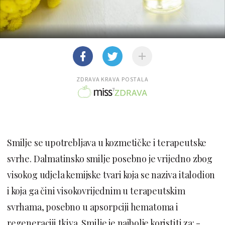
ZDRAVA KRAVA POSTALA
Smilje se upotrebljava u kozmetičke i terapeutske
svrhe. Dalmatinsko smilje posebno je vrijedno zbog
visokog udjela kemijske tvari koja se naziva italodion
i koja ga čini visokovrijednim u terapeutskim
svrhama, posebno u apsorpciji hematoma i
regeneraciji tkiva. Smilje je najbolje koristiti za: -