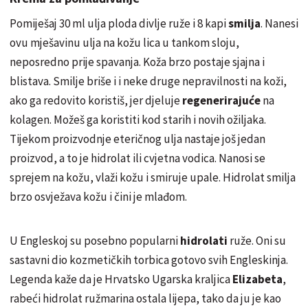
Pomiješaj 30 ml ulja ploda divlje ruže i 8 kapi
smilja
. Nanesi
ovu mješavinu ulja na kožu lica u tankom sloju,
neposredno prije spavanja. Koža brzo postaje sjajna i
blistava. Smilje briše i i neke druge nepravilnosti na koži,
ako ga redovito koristiš, jer djeluje
regenerirajuće
na
kolagen. Možeš ga koristiti kod starih i novih ožiljaka.
Tijekom proizvodnje eteričnog ulja nastaje još jedan
proizvod, a to je hidrolat ili cvjetna vodica. Nanosi se
sprejem na kožu, vlaži kožu i smiruje upale. Hidrolat smilja
brzo osvježava kožu i čini je mlađom.
U Engleskoj su posebno popularni
hidrolati
ruže. Oni su
sastavni dio kozmetičkih torbica gotovo svih Engleskinja.
Legenda kaže da je Hrvatsko Ugarska kraljica
Elizabeta
,
rabeći hidrolat ružmarina ostala lijepa, tako da ju je kao