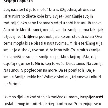
Krijepi i opušta
Jer, nažalost dijete možeš biti i s 80 godina, ali onda si
isfrustrirano dijete koje krivi svijet (ponašanje svojih
roditelja) oko sebe i ostane sjediti u sobi istrunulih snova.
Ako niste Mediteranci, onda lavanda i smilje nema tako jaki
utjecaj, već
biljke
iz podneblja u kojem ste odrastali. Ova
tema mogla bi se pisati u nastavcima... Miris eteričnog ulja
smilja je dubok, životan, diže iz mrtvih. To je miris zemlje
koja miriši na sunce i smilje u njoj. Miris koji opušta, daje
osjećaj sigurnosti.
Miris
koji te vuče. Da ostaneš. Na zemlji.
Na suncu. S pogledom na more. Da se pomladiš! Da je
smilje Smilja, rekla bi: "Volim dokolicu, trijemove i nikud
ne žurim."
Izvrsno djeluje kod stanja kroničnog umora,
iscrpljenosti
i oslabljenog imuniteta, krijepi i odmara. Primjenjuje se u