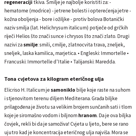
regeneraciji
tkiva. Smilje je najbolje koristiti za: -
hematome (modrice) - jetrene bolesti i opterećenja jetre -
kožna oboljenja - bore i ožiljke - protiv bolova Botanički
naziv smilja (lat. Helichrysum italicum) potječe od grčkih
riječi
Helios
što znači sunce i chrysos što znači zlato. Drugi
nazivi za
smilje
: smili, cmilje,
zlatnocvita
trava,
zneljek
,
sneljek
, laska kamilica,
marjetica
. • Engleski: Immortelle •
Francuski: Immortelle d'Italie • Talijanski:
Maredda
.
Tona cvjetova za kilogram eteričnog ulja
Elicriso
H. Italicum je
samoniklo
bilje koje raste na suhom
i stjenovitom terenu diljem Mediterana. Građa biljke
prilagođena je životu sa velikim brojem sunčanih sati i tlom
koje je siromašno vodom i biljnom
hranom
. Da je ova biljka
čovjek, rekli bi da je samoživa! Cvjeta u ljeto, bere se rano
ujutro kad je koncentracija eteričnog ulja najviša. Mora se