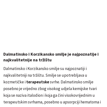
Dalmatinsko i Korzikansko smilje je najpoznatije i
najkvalitetnije na
tržištu
Dalmatinsko i Korzikansko smilje su najpoznatiji i
najkvalitetniji na
tržištu
. Smilje se upotrebljava u
kozmetičke i
terapeutske
svrhe. Dalmatinsko smilje
posebno je vrijedno zbog visokog udjela kemijske tvari
koja se naziva
italodion
i koja ga čini
visokovrijednim
u
terapeutskim svrhama, posebno u
apsorpciji
hematoma i