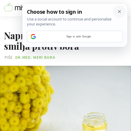
25. TRAVNJA 2016.
Napravi sama kremu od
Sign in with Google
smilja protiv bora
PIŠE
DR.MED. MERI BURA