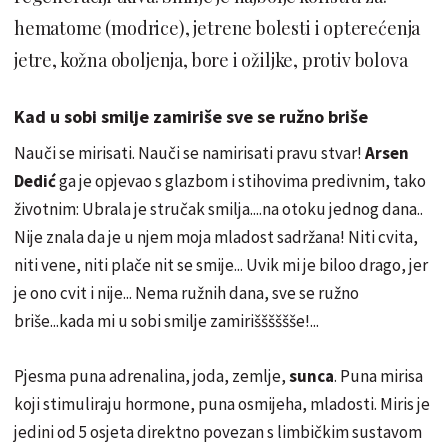
hematome (modrice), jetrene bolesti i opterećenja
jetre, kožna oboljenja, bore i ožiljke, protiv bolova
Kad u sobi smilje zamiriše sve se ružno briše
Nauči se mirisati. Nauči se namirisati pravu stvar!
Arsen
Dedić
ga je opjevao s glazbom i stihovima predivnim, tako
životnim: Ubrala je stručak smilja....na otoku jednog dana..
Nije znala da je u njem moja mladost sadržana! Niti cvita,
niti vene, niti plače nit se smije... Uvik mi je
biloo
drago, jer
je ono cvit i nije... Nema ružnih dana, sve se ružno
briše...kada mi u sobi smilje
zamirišššššše
!...
Pjesma puna adrenalina, joda, zemlje,
sunca
. Puna mirisa
koji stimuliraju hormone, puna osmijeha, mladosti. Miris je
jedini od 5 osjeta direktno povezan s limbičkim sustavom