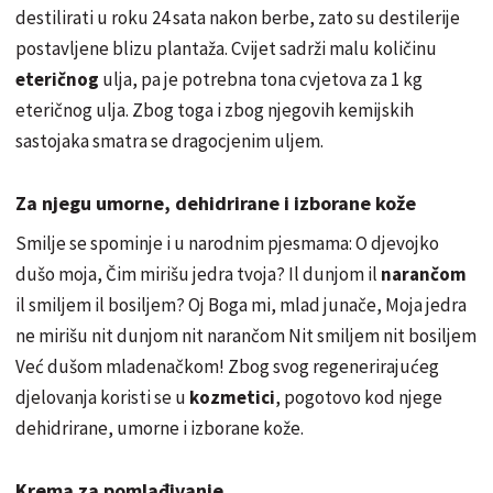
destilirati u roku 24 sata nakon berbe, zato su destilerije
postavljene blizu plantaža. Cvijet sadrži malu količinu
eteričnog
ulja, pa je potrebna tona cvjetova za 1 kg
eteričnog ulja. Zbog toga i zbog njegovih kemijskih
sastojaka smatra se dragocjenim uljem.
Za njegu umorne, dehidrirane i izborane kože
Smilje se spominje i u narodnim pjesmama: O djevojko
dušo moja, Čim mirišu jedra tvoja? Il dunjom il
narančom
il smiljem il
bosiljem
? Oj Boga mi, mlad junače, Moja jedra
ne mirišu nit dunjom nit
narančom
Nit smiljem nit
bosiljem
Već
dušom mladenačkom! Zbog svog regenerirajućeg
djelovanja koristi se u
kozmetici
, pogotovo kod njege
dehidrirane, umorne i izborane kože.
Krema za pomlađivanje