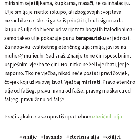
mirisnim svjetiljkama, kupkama, masaži, te za inhalaciju.
Ulje smilja je rijetko i skupo, ali zbog svojih svojstava
nezaobilazno. Ako si ga želiš priuštiti, budi sigurna da
kupuješ ulje
dobiveno
od varijeteta bogatih
italodion
ima -
samo takvo ulje pokazuje punu
terapeutsku
vrijednost.
Za nabavku kvalitetnog eteričnog ulja smilja, javi se na
mulier
@
mulier
.hr. Sad znaš. Znanje te ne čini sposobnim,
uspješnim. Vježba te čini. No, nitko ne želi vježbati, jer je
naporno. Tko ne vježba, nikad neće postati pravi čovjek,
čovjek koji uživa ovaj život. Vježbaj
mirisati
. Pravo eterično
ulje od falšeg, pravu hranu od falše, pravog muškarca od
falšeg, pravu ženu od falše.
Pročitaj kako da se opustiš upotrebom
eteričnih ulja
.
#
smilje
#
lavanda
#
eterična ulja
#
ožiljci