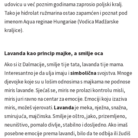
udovicu u već poznim godinama zaprosio poljski kralj.
Tako je hidrolat ružmarina ostao zapamćen i poznat pod
imenom Aqua reginae Hungariae (Vodica Madžarske
kraljice).
Lavanda kao princip
majke
, a smilje oca
Ako si iz Dalmacije, smilje ti je tata, lavanda ti je mama.
Interesantno je da ulja imaju i
simbolična
svojstva. Mnoge
djevojke koje su u lošim odnosima s majkama ne podnose
miris lavande. Sjećaš se, miris ne prolazi kontrolu misli,
miris juri ravno na centar za emocije. Emociji koju izaziva
miris, možeš vjerovati.
Lavanda
je meka, nježna, snažna,
smirujuća, majčinska. Smilje je oštro, jako, prizemljeno,
neuništivo, pomalo divlje, stabilno i dosljedno. Ako imaš
posebne emocije prema lavandi, bilo da te odbija ili žudiš