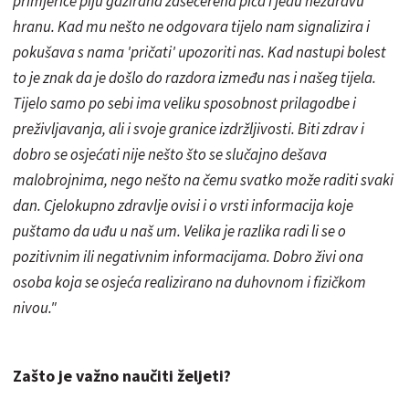
primjerice piju gazirana zašećerena pića i jedu nezdravu
hranu. Kad mu nešto ne odgovara tijelo nam signalizira i
pokušava s nama 'pričati' upozoriti nas. Kad nastupi bolest
to je znak da je došlo do razdora između nas i našeg tijela.
Tijelo samo po sebi ima veliku sposobnost prilagodbe i
preživljavanja, ali i svoje granice izdržljivosti. Biti zdrav i
dobro se osjećati nije nešto što se slučajno dešava
malobrojnima, nego nešto na čemu svatko može raditi svaki
dan. Cjelokupno zdravlje ovisi i o vrsti informacija koje
puštamo da uđu u naš um. Velika je razlika radi li se o
pozitivnim ili negativnim informacijama. Dobro živi ona
osoba koja se osjeća realizirano na duhovnom i fizičkom
nivou
."
Zašto je važno naučiti željeti?