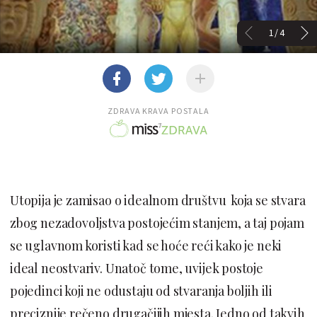
1/4
ZDRAVA KRAVA POSTALA
Utopija je zamisao o idealnom društvu koja se stvara
zbog nezadovoljstva postojećim stanjem, a taj pojam
se uglavnom koristi kad se hoće reći kako je neki
ideal neostvariv. Unatoč tome, uvijek postoje
pojedinci koji ne odustaju od stvaranja boljih ili
preciznije rečeno drugačijih mjesta. Jedno od takvih