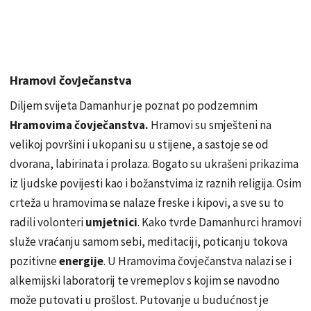
Hramovi čovječanstva
Diljem svijeta Damanhur je poznat po podzemnim
Hramovima čovječanstva.
Hramovi su smješteni na
velikoj površini i ukopani su u stijene, a sastoje se od
dvorana, labirinata i prolaza. Bogato su ukrašeni prikazima
iz ljudske povijesti kao i božanstvima iz raznih religija. Osim
crteža u hramovima se nalaze freske i kipovi, a sve su to
radili volonteri
umjetnici
. Kako tvrde
Damanhurci
hramovi
služe vraćanju samom sebi, meditaciji, poticanju tokova
pozitivne
energije
. U Hramovima čovječanstva nalazi se i
alkemijski laboratorij te vremeplov s kojim se navodno
može putovati u prošlost. Putovanje u budućnost je