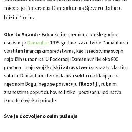
mjesta je Federacija Damanhur na Sjeveru Italije u
blizini Torina
Oberto
Airaudi
- Falco
koji je preminuo prošle godine
osnovao je
Damanhur
1975. godine, kako tvrde
Damanhurci
vlastitim financijskim sredstvima, kao i sredstvima svojih
najbližih suradnika. U Federaciji Damanhur živi oko 800
građana, imaju svoj školski i
zdravstveni
sustav te vlastitu
valutu.
Damanhurci
tvrde da nisu sekta i ne klanjaju se
nijednom Bogu, nego se posvećuju
filozofiji
, rubnim
znanostima poput duhovne fizike i postizanju jedinstva
između čovjeka i prirode.
Sve je dozvoljeno osim pušenja