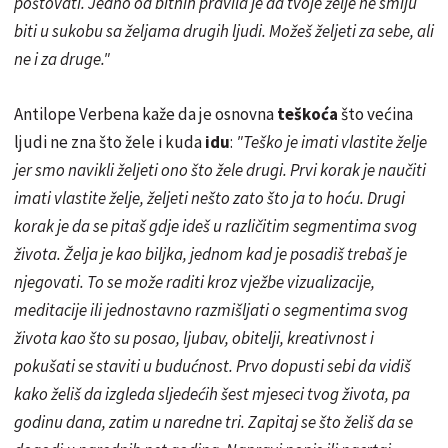
poštovati. Jedno od bitnih pravila je da tvoje želje ne smiju
biti u sukobu sa željama drugih ljudi. Možeš željeti za sebe, ali
ne i za druge."
Antilope Verbena kaže da je osnovna
teškoća
što većina
ljudi ne zna što žele i kuda
idu
:
"Teško je imati vlastite želje
jer smo navikli željeti ono što žele drugi. Prvi korak je naučiti
imati vlastite želje, željeti nešto
zato što
ja to hoću. Drugi
korak je da se pitaš gdje ideš u različitim segmentima svog
života. Želja je kao biljka, jednom kad je posadiš trebaš je
njegovati. To se može raditi kroz vježbe vizualizacije,
meditacije ili jednostavno razmišljati o segmentima svog
života kao što su posao, ljubav, obitelji, kreativnost i
pokušati se staviti u budućnost. Prvo dopusti sebi da vidiš
kako želiš da izgleda sljedećih šest mjeseci tvog života, pa
godinu dana, zatim u naredne tri. Zapitaj se što želiš da se