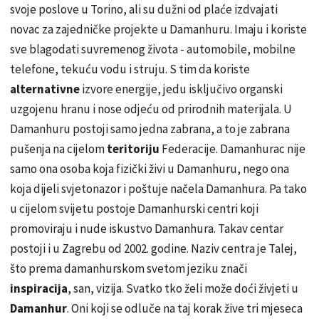
svoje poslove u Torino, ali su dužni od plaće izdvajati
novac za zajedničke projekte u
Damanhuru
. Imaju i koriste
sve blagodati suvremenog života - automobile, mobilne
telefone, tekuću vodu i struju. S tim da koriste
alternativne
izvore energije, jedu isključivo organski
uzgojenu hranu i nose odjeću od prirodnih materijala. U
Damanhuru
postoji samo jedna zabrana, a to je zabrana
pušenja na cijelom
teritoriju
Federacije.
Damanhura
c nije
samo ona osoba koja fizički živi u
Damanhuru
, nego ona
koja dijeli svjetonazor i poštuje načela
Damanhura
. Pa tako
u cijelom svijetu postoje
Damanhurski
centri koji
promoviraju i nude iskustvo
Damanhura
. Takav centar
postoji i u Zagrebu od 2002. godine. Naziv centra je
Talej
,
što prema
damanhurskom
svetom jeziku znači
inspiracija
, san, vizija. Svatko tko želi može doći živjeti u
Damanhur
. Oni koji se odluče na taj korak žive tri mjeseca