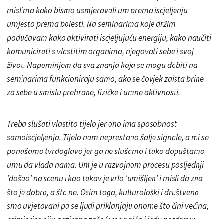
mislima kako bismo usmjeravali um prema iscjeljenju
umjesto prema bolesti. Na seminarima koje držim
podučavam kako
aktivirati
iscjeljujuću energiju, kako naučiti
komunicirati s vlastitim organima, njegovati sebe i svoj
život. Napominjem da sva
znanja
koja se mogu dobiti na
seminarima funkcioniraju samo, ako se čovjek zaista brine
za sebe u
smislu
prehrane, fizičke i umne aktivnosti.
Treba slušati vlastito tijelo jer ono ima sposobnost
samoiscjeljenja. Tijelo nam neprestano šalje signale, a mi se
ponašamo tvrdoglavo jer ga ne slušamo i
tako
dopuštamo
umu da vlada nama. Um je u razvojnom procesu posljednji
'došao' na scenu i kao takav je vrlo 'umišljen' i misli da zna
što je dobro, a što ne. Osim toga, kulturološki i društveno
smo uvjetovani pa se ljudi priklanjaju onome što čini većina,