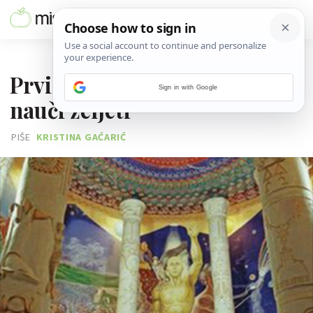
12. PROSINCA 2014.
Prvi korak prema sreći -
Sign in with Google
nauči željeti
PIŠE
KRISTINA GAĆARIĆ