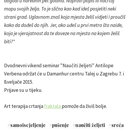
dogodi u narednih pet godina. Napravi popis ili nacrtaj
mapu svojih želja. To je slično kao kad ideš posjetiti neki
strani grad. Uglavnom znaš koja mjesta želiš vidjeti i proučiš
kako da dođeš do njih. Jer, ako uđeš u prvi metro što naiđe,
koja je
vjerojatnost
da te doveze na mjesto na kojem želiš
biti?"
Dvodnevni vikend seminar "Naučiti željeti" Antilope
Verbena održat će u Damanhur centru Talej u Zagrebu 7. i
8.veljače 2015.
Prijave su u tijeku.
Art terapija crtanja
fraktala
pomože da živiš bolje.
#
samoiscjeljenje
#
pušenje
#
naučiti željeti
#
sreća