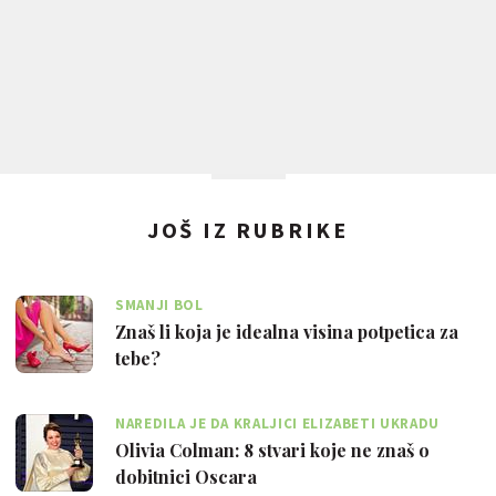
JOŠ IZ RUBRIKE
SMANJI BOL
Znaš li koja je idealna visina potpetica za
tebe?
NAREDILA JE DA KRALJICI ELIZABETI UKRADU
TOALETNI PAPIR
Olivia Colman: 8 stvari koje ne znaš o
dobitnici Oscara