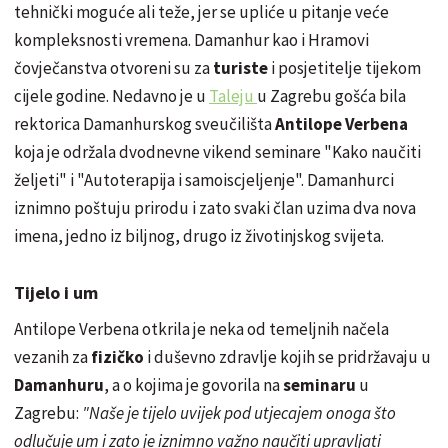
tehnički moguće ali teže, jer se upliće u pitanje veće
kompleksnosti vremena. Damanhur kao i Hramovi
čovječanstva otvoreni su za
turiste
i posjetitelje tijekom
cijele godine. Nedavno je u
Taleju
u Zagrebu gošća bila
rektorica
Damanhurskog
sveučilišta
Antilope Verbena
koja je održala dvodnevne vikend seminare "Kako naučiti
željeti" i "
Autoterapija i samoiscjeljenje
".
Damanhurci
iznimno poštuju prirodu i zato svaki član uzima dva nova
imena, jedno iz biljnog, drugo iz životinjskog svijeta.
Tijelo i um
Antilope Verbena
otkrila je
neka od temeljnih načela
vezanih za
fizičko
i duševno zdravlje kojih se pridržavaju u
Damanhuru
, a o kojima je govorila na
seminaru
u
Zagrebu:
"Naše je tijelo uvijek pod utjecajem onoga što
odlučuje um i zato je iznimno važno naučiti upravljati