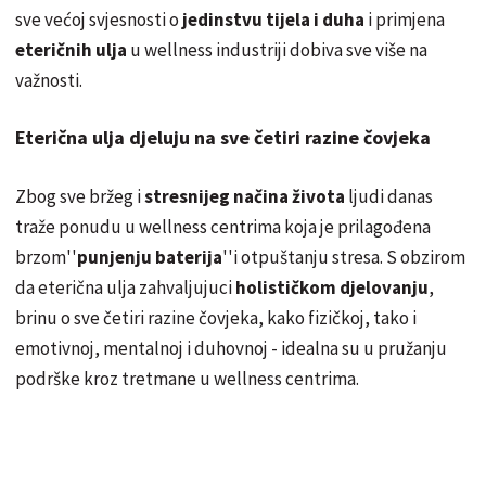
sve većoj svjesnosti o
jedinstvu tijela i duha
i primjena
eteričnih ulja
u wellness industriji dobiva sve više na
važnosti.
Eterična ulja djeluju na sve četiri razine čovjeka
Zbog sve bržeg i
stresnijeg načina života
ljudi danas
traže ponudu u wellness centrima koja je prilagođena
brzom''
punjenju baterija
''i otpuštanju stresa. S obzirom
da eterična ulja zahvaljujuci
holističkom djelovanju
,
brinu o sve četiri razine čovjeka, kako fizičkoj, tako i
emotivnoj, mentalnoj i duhovnoj - idealna su u pružanju
podrške kroz tretmane u wellness centrima.