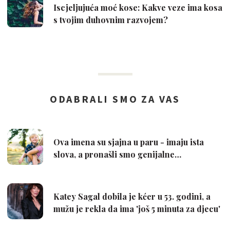
Iscjeljujuća moć kose: Kakve veze ima kosa
s tvojim duhovnim razvojem?