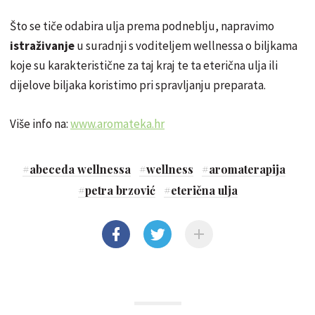
Što se tiče odabira ulja prema podneblju, napravimo
istraživanje
u suradnji s voditeljem wellnessa o biljkama
koje su karakteristične za taj kraj te ta eterična ulja ili
dijelove biljaka koristimo pri spravljanju preparata.
Više info na:
www.aromateka.hr
#
abeceda wellnessa
#
wellness
#
aromaterapija
#
petra brzović
#
eterična ulja