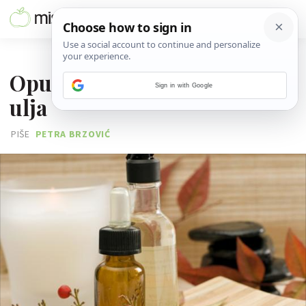
02. SIJEČNJA 2012.
Opusti se uz miris eteričnih
Sign in with Google
ulja
PIŠE
PETRA BRZOVIĆ