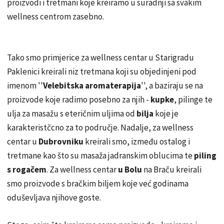
proizvodi i tretmani koje kreiramo u suradnji sa svakim
wellness centrom zasebno.
Tako smo primjerice za wellness centar u Starigradu
Paklenici kreirali niz tretmana koji su objedinjeni pod
imenom ''
Velebitska aromaterapija
'', a baziraju se na
proizvode koje radimo posebno za njih -
kupke
, pilinge te
ulja za masažu s eteričnim uljima od
bilja
koje je
karakteristčcno za to područje. Nadalje, za wellness
centar u
Dubrovniku
kreirali smo, između ostalog i
tretmane kao što su masaža jadranskim oblucima te
piling
s rogačem
. Za wellness centar
u Bolu
na Braču kreirali
smo proizvode s bračkim biljem koje već godinama
oduševljava njihove goste.