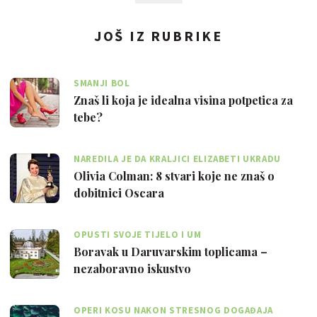
JOŠ IZ RUBRIKE
SMANJI BOL
Znaš li koja je idealna visina potpetica za
tebe?
NAREDILA JE DA KRALJICI ELIZABETI UKRADU
TOALETNI PAPIR
Olivia Colman: 8 stvari koje ne znaš o
dobitnici Oscara
OPUSTI SVOJE TIJELO I UM
Boravak u Daruvarskim toplicama –
nezaboravno iskustvo
OPERI KOSU NAKON STRESNOG DOGAĐAJA