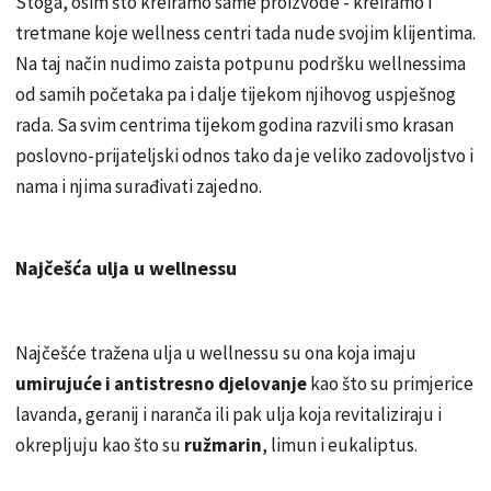
Stoga, osim što kreiramo same proizvode - kreiramo i
tretmane koje wellness centri tada nude svojim klijentima.
Na taj način nudimo zaista potpunu podršku wellnessima
od samih početaka pa i dalje tijekom njihovog uspješnog
rada. Sa svim centrima tijekom godina razvili smo krasan
poslovno-prijateljski odnos tako da je veliko zadovoljstvo i
nama i njima surađivati zajedno.
Najčešća ulja u wellnessu
Najčešće tražena ulja u wellnessu su ona koja imaju
umirujuće i antistresno djelovanje
kao što su primjerice
lavanda, geranij i naranča ili pak ulja koja revitaliziraju i
okrepljuju kao što su
ružmarin
, limun i eukaliptus.