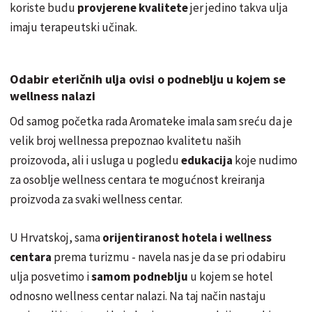
koriste budu
provjerene kvalitete
jer jedino takva ulja
imaju terapeutski učinak.
Odabir eteričnih ulja ovisi o podneblju u kojem se
wellness nalazi
Od samog početka rada Aromateke imala sam sreću da je
velik broj wellnessa prepoznao kvalitetu naših
proizovoda, ali i usluga u pogledu
edukacija
koje nudimo
za osoblje wellness centara te mogućnost kreiranja
proizvoda za svaki wellness centar.
U Hrvatskoj, sama
orijentiranost hotela i wellness
centara
prema turizmu - navela nas je da se pri odabiru
ulja posvetimo i
samom podneblju
u kojem se hotel
odnosno wellness centar nalazi. Na taj način nastaju