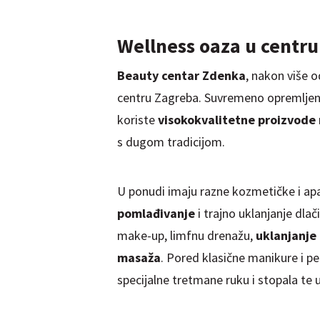
Wellness oaza u centr
Beauty centar Zdenka
, nakon više 
centru Zagreba. Suvremeno opremljeni 
koriste
visokokvalitetne proizvode
s dugom tradicijom.
U ponudi imaju razne kozmetičke i apara
pomlađivanje
i trajno uklanjanje dlač
make-up, limfnu drenažu,
uklanjanje 
masaža
. Pored klasične manikure i pe
specijalne tretmane ruku i stopala te 