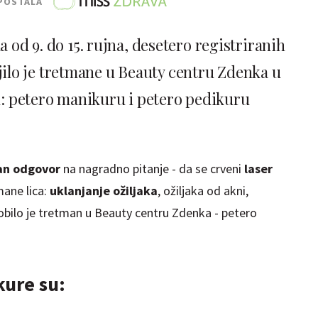
POSTALA
a od 9. do 15. rujna, desetero registriranih
ilo je tretmane u Beauty centru Zdenka u
u: petero manikuru i petero pedikuru
an odgovor
na nagradno pitanje - da se crveni
laser
mane lica:
uklanjanje ožiljaka
, ožiljaka od akni,
 dobilo je tretman u Beauty centru Zdenka - petero
kure su: