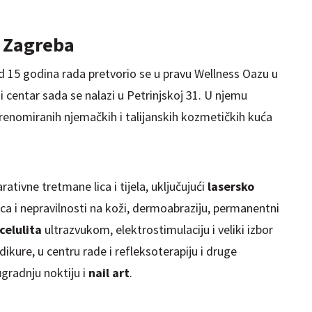
u Zagreba
od 15 godina rada pretvorio se u pravu Wellness Oazu u
centar sada se nalazi u Petrinjskoj 31. U njemu
renomiranih njemačkih i talijanskih kozmetičkih kuća
tivne tretmane lica i tijela, uključujući
lasersko
ica i nepravilnosti na koži, dermoabraziju, permanentni
celulita
ultrazvukom, elektrostimulaciju i veliki izbor
dikure, u centru rade i refleksoterapiju i druge
ugradnju noktiju i
nail art
.