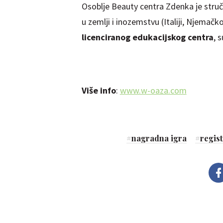
Osoblje Beauty centra Zdenka je struč
u zemlji i inozemstvu (Italiji, Njemač
licenciranog edukacijskog centra
, 
Više info
:
www.w-oaza.com
#
nagradna igra
#
regist