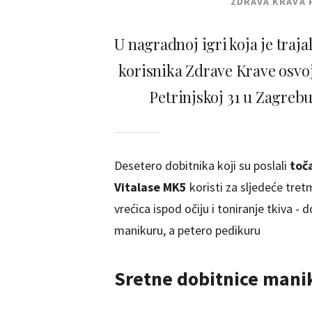
ZDRAVA KRAVA 
U nagradnoj igri koja je trajal
korisnika Zdrave Krave osvoj
Petrinjskoj 31 u Zagreb
Desetero dobitnika koji su poslali
toč
Vitalase MK5
koristi za sljedeće tret
vrećica ispod očiju i toniranje tkiva -
manikuru, a petero pedikuru
Sretne dobitnice mani