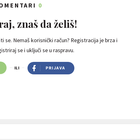
OMENTARI
0
aj, znaš da želiš!
ti se. Nemaš korisnički račun? Registracija je brza i
striraj se i uključi se u raspravu.
ILI
PRIJAVA