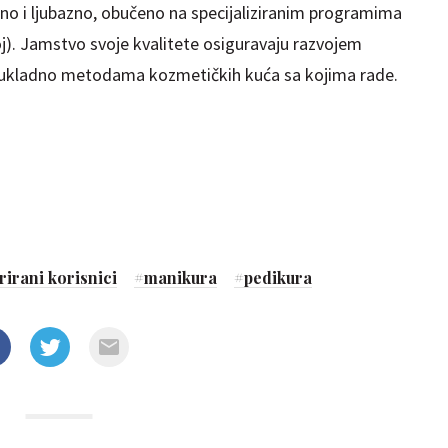
no i ljubazno, obučeno na specijaliziranim programima
koj). Jamstvo svoje kvalitete osiguravaju razvojem
sukladno metodama kozmetičkih kuća sa kojima rade.
rirani korisnici
#
manikura
#
pedikura