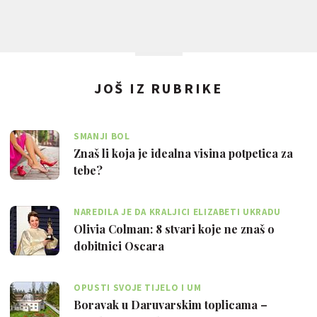
JOŠ IZ RUBRIKE
SMANJI BOL
Znaš li koja je idealna visina potpetica za
tebe?
NAREDILA JE DA KRALJICI ELIZABETI UKRADU
TOALETNI PAPIR
Olivia Colman: 8 stvari koje ne znaš o
dobitnici Oscara
OPUSTI SVOJE TIJELO I UM
Boravak u Daruvarskim toplicama –