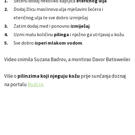
Šećeru dodaj nekoliko kapljica
eteričnog ulja
.
Dodaj žlicu maslinova ulja mješavini šećera i
eteričnog
ulja te sve dobro izmiješaj.
Zatim dodaj med i ponovno
izmiješaj
.
Uzmi malu količinu
pilinga
i nježno ga utrljavaj u kožu.
Sve dobro
isperi mlakom vodom
.
Video snimila Suzana Badrov, a montirao Davor Batisweiler.
Više o
pilinzima koji njeguju kožu
prije sunčanja doznaj
na portalu
Budi.In
.