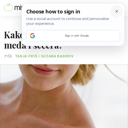
24. SRPNJA 2014.
Kako napraviti piling od
Sign in with Google
meda i šećera?
PIŠE
TANJA FRIŠ I SUZANA BADROV