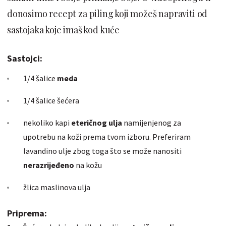
donosimo recept za piling koji možeš napraviti od
sastojaka koje imaš kod kuće
Sastojci:
1/4 šalice
meda
1/4 šalice šećera
nekoliko kapi
eteričnog ulja
namijenjenog za
upotrebu na koži prema tvom izboru. Preferiram
lavandino ulje zbog toga što se može nanositi
nerazrijeđeno
na kožu
žlica maslinova ulja
Priprema: