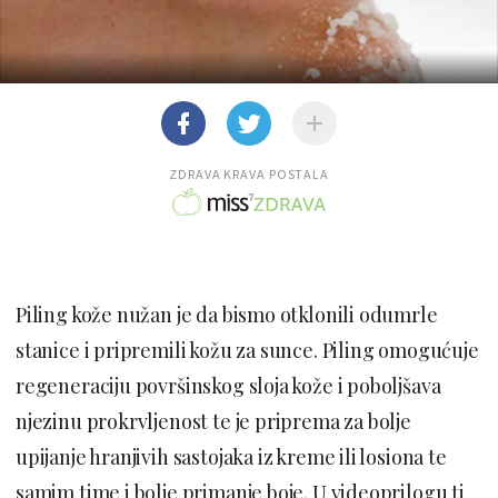
ZDRAVA KRAVA POSTALA
Piling kože nužan je da bismo otklonili odumrle
stanice i pripremili kožu za sunce. Piling omogućuje
regeneraciju površinskog sloja kože i poboljšava
njezinu prokrvljenost te je priprema za bolje
upijanje hranjivih sastojaka iz kreme ili losiona te
samim time i bolje primanje boje. U videoprilogu ti