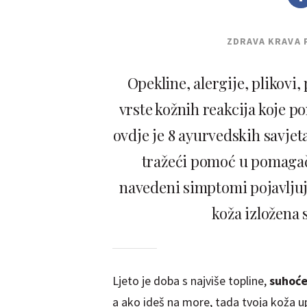
ZDRAVA KRAVA 
Opekline, alergije, plikovi,
vrste kožnih reakcija koje p
ovdje je 8 ayurvedskih savje
tražeći pomoć u pomagači
navedeni simptomi pojavljuje
koža izložena 
Ljeto je doba s najviše topline,
suhoć
a ako ideš na more, tada tvoja koža up