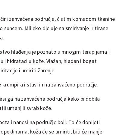
ličini zahvaćena područja, čistim komadom tkanine
 suncem. Mlijeko djeluje na smirivanje iritirane
a.
stvo hlađenja je poznato u mnogim terapijama i
u i hidrataciju kože. Vlažan, hladan i bogat
ritacije i umiriti žarenje.
e krumpira i stavi ih na zahvaćeno područje.
esi ga na zahvaćena područja kako bi dobila
u ili umanjili svrab kože.
cta i nanesi na područje boli. To će donijeti
opeklinama, koža će se umiriti, biti će manje