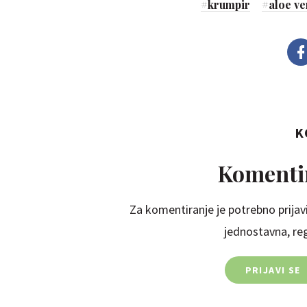
#
krumpir
#
aloe ve
K
Komentir
Za komentiranje je potrebno prijavi
jednostavna, regi
PRIJAVI SE