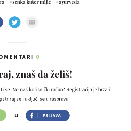
ra
#
senka kušer mijić
#
ayurveda
OMENTARI
0
aj, znaš da želiš!
ti se. Nemaš korisnički račun? Registracija je brza i
striraj se i uključi se u raspravu.
ILI
PRIJAVA