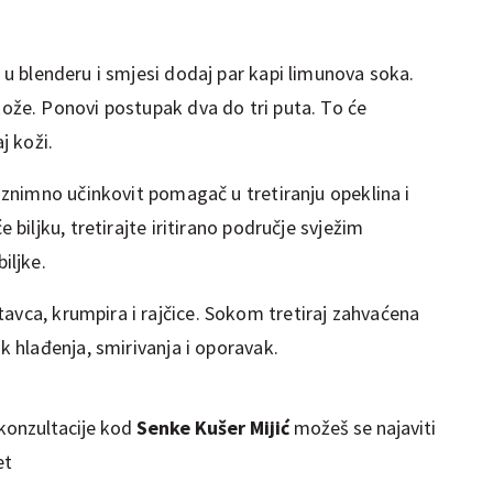
 u blenderu i smjesi dodaj par kapi limunova soka.
kože. Ponovi postupak dva do tri puta. To će
j koži.
 iznimno učinkovit pomagač u tretiranju opeklina i
 biljku, tretirajte iritirano područje svježim
iljke.
avca, krumpira i rajčice. Sokom tretiraj zahvaćena
ak hlađenja, smirivanja i oporavak.
 konzultacije kod
Senke Kušer Mijić
možeš se najaviti
et