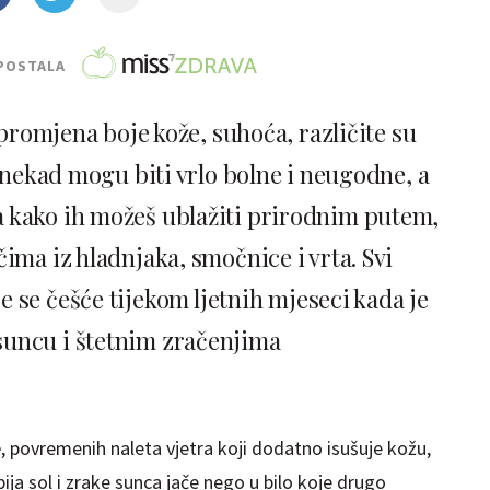
POSTALA
 promjena boje kože, suhoća, različite su
onekad mogu biti vrlo bolne i neugodne, a
ta kako ih možeš ublažiti prirodnim putem,
ma iz hladnjaka, smočnice i vrta. Svi
 se češće tijekom ljetnih mjeseci kada je
suncu i štetnim zračenjima
e
, povremenih naleta vjetra koji dodatno isušuje kožu,
ija sol i zrake sunca jače nego u bilo koje drugo