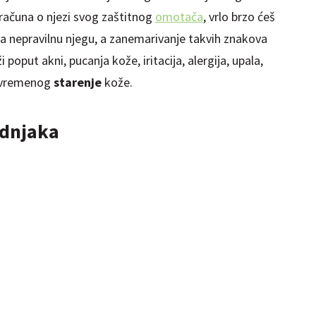
računa o njezi svog zaštitnog
omotača
, vrlo brzo ćeš
 na nepravilnu njegu, a zanemarivanje takvih znakova
 poput akni, pucanja kože, iritacija, alergija, upala,
ijevremenog
starenje
kože.
adnjaka