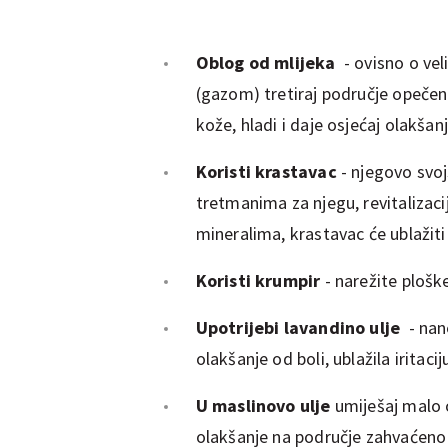
Oblog od mlijeka
- ovisno o ve
(gazom) tretiraj područje opečeno
kože, hladi i daje osjećaj olakšanj
Koristi krastavac
- njegovo svoj
tretmanima za njegu, revitalizacij
mineralima, krastavac će ublažiti i
Koristi krumpir
- narežite plošk
Upotrijebi lavandino ulje
- nan
olakšanje od boli, ublažila iritacij
U maslinovo ulje
umiješaj malo o
olakšanje na područje zahvaćeno 