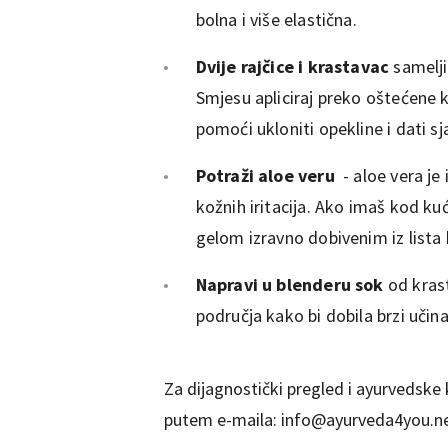
bolna i više elastična.
Dvije rajčice i krastavac
samelji
Smjesu apliciraj preko oštećene 
pomoći ukloniti opekline i dati sja
Potraži aloe veru
- aloe vera je
kožnih iritacija. Ako imaš kod kuće
gelom izravno dobivenim iz lista b
Napravi u blenderu sok
od krast
područja kako bi dobila brzi učin
Za dijagnostički pregled i ayurvedske
putem e-maila: info@
ayurveda4you
.n