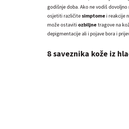
godišnje doba. Ako ne vodiš dovoljno 
osjetiti različite
simptome
i reakcije
može ostaviti
ozbiljne
tragove na koži
depigmentacije ali i pojave bora i pr
8 saveznika kože iz hl