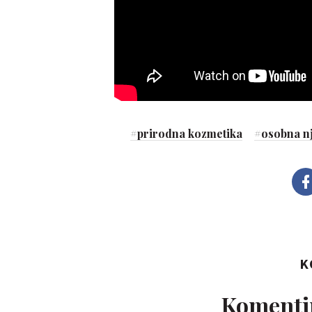
#
prirodna kozmetika
#
osobna n
K
Komentir