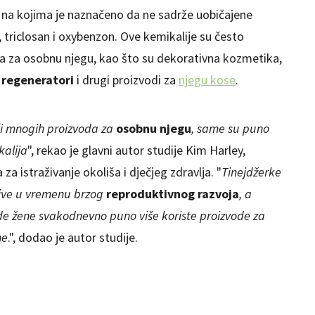
na kojima je naznačeno da ne sadrže uobičajene
, triclosan i
oxybenzon
. Ove kemikalije su često
da za osobnu njegu, kao što su dekorativna kozmetika,
,
regeneratori
i drugi proizvodi za
njegu kose
.
i mnogih proizvoda za
osobnu njegu
, same su puno
kalija
", rekao je glavni autor studije Kim Harley,
za istraživanje okoliša i dječjeg zdravlja. "
Tinejdžerke
žive u vremenu brzog
reproduktivnog razvoja
, a
de žene svakodnevno puno više koriste proizvode za
ne
.", dodao je autor studije.