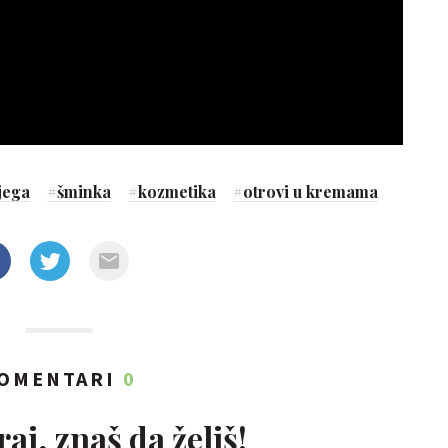
jega
#
šminka
#
kozmetika
#
otrovi u kremama
OMENTARI
0
aj, znaš da želiš!