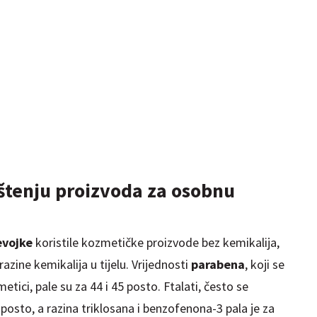
ištenju proizvoda za osobnu
evojke
koristile kozmetičke proizvode bez kemikalija,
azine kemikalija u tijelu. Vrijednosti
parabena
, koji se
etici, pale su za 44 i 45 posto. Ftalati, često se
 posto, a razina triklosana i benzofenona-3 pala je za