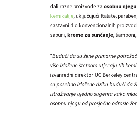
dali razne proizvode za
osobnu njegu
kemikalije
, uključujući ftalate, paraben
sastavni dio konvencionalnih proizvo
sapuni,
kreme za sunčanje
, šamponi
"
Budući da su žene primarne potrošač
više izložene štetnom utjecaju tih kemi
izvanredni direktor UC Berkeley centra 
su posebno izložene riziku budući da 
istraživanje ujedno sugerira kako mla
osobnu njegu od prosječne odrasle že