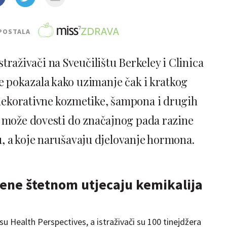
POSTALA
straživači na Sveučilištu Berkeley i Clinica
 je pokazala kako uzimanje čak i kratkog
dekorativne kozmetike, šampona i drugih
 može dovesti do značajnog pada razine
lu, a koje narušavaju djelovanje hormona.
žene štetnom utjecaju kemikalija
isu Health Perspectives, a istraživači su 100 tinejdžera