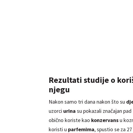
Rezultati studije o kor
njegu
Nakon samo tri dana nakon što su
dj
uzorci
urina
su pokazali značajan pad r
obično koriste kao
konzervans
u kozm
koristi u
parfemima
, spustio se za 27