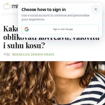
01. TRAVNJA 2017.
Kako pravilno oprati i
Sign in with Google
oblikovati kovrčavu, valovitu
i suhu kosu?
PIŠE
REDAKCIJA ZDRAVE KRAVE