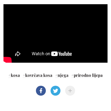
#
kosa
#
kovrčava kosa
#
njega
#
prirodno lijepa