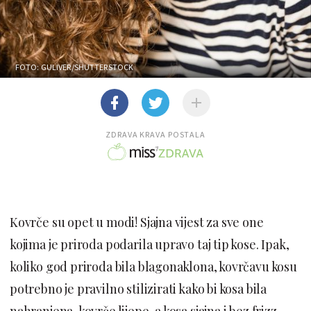
FOTO: GULIVER/SHUTTERSTOCK
ZDRAVA KRAVA POSTALA
Kovrče su opet u modi! Sjajna vijest za sve one
kojima je priroda podarila upravo taj tip kose. Ipak,
koliko god priroda bila blagonaklona, kovrčavu kosu
potrebno je pravilno stilizirati kako bi kosa bila
nahranjena, kovrče lijepe, a kosa sjajna i bez frizz