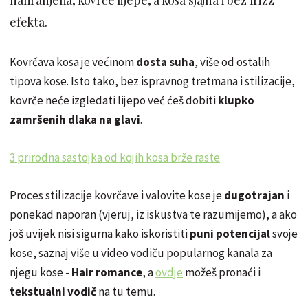
efekta.
Kovrčava kosa je većinom
dosta suha
, više od ostalih
tipova kose. Isto tako, bez ispravnog tretmana i stilizacije,
kovrče neće izgledati lijepo već ćeš dobiti
klupko
zamršenih dlaka na glavi
.
3 prirodna sastojka od kojih kosa brže raste
Proces stilizacije kovrčave i valovite kose je
dugotrajan
i
ponekad naporan (vjeruj, iz iskustva te razumijemo), a ako
još uvijek nisi sigurna kako iskoristiti
puni potencijal
svoje
kose, saznaj više u video vodiču popularnog kanala za
njegu kose -
Hair romance
, a
ovdje
možeš pronaći i
tekstualni vodič
na tu temu.