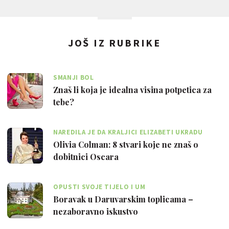
JOŠ IZ RUBRIKE
SMANJI BOL
Znaš li koja je idealna visina potpetica za
tebe?
NAREDILA JE DA KRALJICI ELIZABETI UKRADU
TOALETNI PAPIR
Olivia Colman: 8 stvari koje ne znaš o
dobitnici Oscara
OPUSTI SVOJE TIJELO I UM
Boravak u Daruvarskim toplicama –
nezaboravno iskustvo