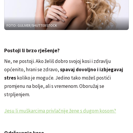
FOTO: GULIVER/SHUTTERSTOCK
Postoji li brzo rješenje?
Ne, ne postoji. Ako želiš dobro svojoj kosi i zdravlju
općenito, hrani se zdravo,
spavaj dovoljno i izbjegavaj
stres
koliko je moguće. Jedino tako možeš postići
promjenu na bolje, ali s vremenom. Oboružaj se
strpljenjem.
Jesu li muškarcima privlačnije žene s dugom kosom?
Održavanje kose