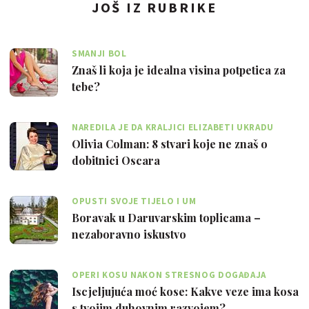
JOŠ IZ RUBRIKE
SMANJI BOL
Znaš li koja je idealna visina potpetica za
tebe?
NAREDILA JE DA KRALJICI ELIZABETI UKRADU
TOALETNI PAPIR
Olivia Colman: 8 stvari koje ne znaš o
dobitnici Oscara
OPUSTI SVOJE TIJELO I UM
Boravak u Daruvarskim toplicama –
nezaboravno iskustvo
OPERI KOSU NAKON STRESNOG DOGAĐAJA
Iscjeljujuća moć kose: Kakve veze ima kosa
s tvojim duhovnim razvojem?