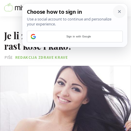
01. LIPNJA 2017.
Je li zbilja moguće ubrzati
Sign in with Google
rast kose i kako?
PIŠE
REDAKCIJA ZDRAVE KRAVE