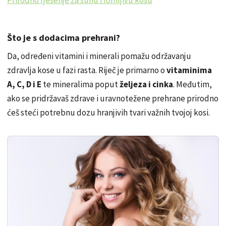
Prirodno rješenje za suhu i lomljivu kosu
Što je s dodacima prehrani?
Da, određeni vitamini i minerali pomažu održavanju
zdravlja kose u fazi rasta. Riječ je primarno o
vitaminima
A, C, D i E
te mineralima poput
željeza i cinka
. Međutim,
ako se pridržavaš zdrave i uravnotežene prehrane prirodno
ćeš steći potrebnu dozu hranjivih tvari važnih tvojoj kosi.