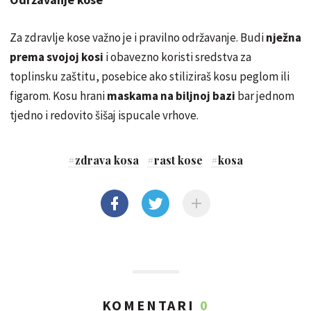
Za zdravlje kose važno je i pravilno održavanje. Budi
nježna
prema svojoj kosi
i obavezno koristi sredstva za
toplinsku zaštitu, posebice ako stiliziraš kosu peglom ili
figarom. Kosu hrani
maskama na biljnoj bazi
bar jednom
tjedno i redovito šišaj ispucale vrhove.
#
zdrava kosa
#
rast kose
#
kosa
KOMENTARI
0