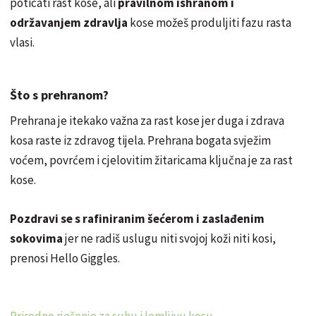
poticati rast kose, ali
pravilnom ishranom i
održavanjem zdravlja
kose možeš produljiti fazu rasta
vlasi.
Što s prehranom?
Prehrana je itekako važna za rast kose jer duga i zdrava
kosa raste iz zdravog tijela. Prehrana bogata svježim
voćem, povrćem i cjelovitim žitaricama ključna je za rast
kose.
Pozdravi se s rafiniranim šećerom i zaslađenim
sokovima
jer ne radiš uslugu niti svojoj koži niti kosi,
prenosi Hello Giggles.