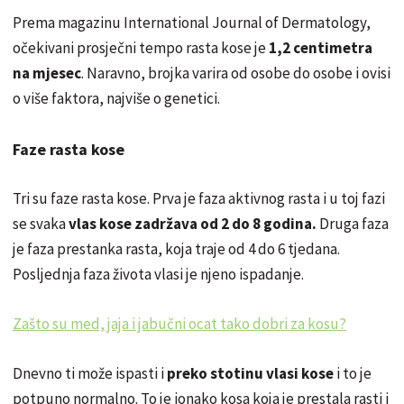
Prema magazinu International Journal of Dermatology,
očekivani prosječni tempo rasta kose je
1,2 centimetra
na mjesec
. Naravno, brojka varira od osobe do osobe i ovisi
o više faktora, najviše o genetici.
Faze rasta kose
Tri su faze rasta kose. Prva je faza aktivnog rasta i u toj fazi
se svaka
vlas kose zadržava od 2 do 8 godina.
Druga faza
je faza prestanka rasta, koja traje od 4 do 6 tjedana.
Posljednja faza života vlasi je njeno ispadanje.
Zašto su med, jaja i jabučni ocat tako dobri za kosu?
Dnevno ti može ispasti i
preko stotinu vlasi kose
i to je
potpuno normalno. To je ionako kosa koja je prestala rasti i