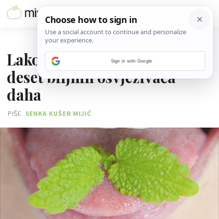
20. KOLOVOZA 2016.
Lako dostupni i djelotvorni -
Sign in with Google
deset biljnih osvježivača
daha
PIŠE
SENKA KUŠER MIJIĆ