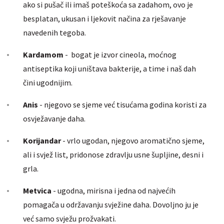
ako si pušač ili imaš poteškoća sa zadahom, ovo je
besplatan
, ukusan i ljekovit načina za rješavanje
navedenih tegoba.
Kardamom
- bogat je izvor cineola, moćnog
antiseptika koji uništava bakterije, a time i naš dah
čini ugodnijim.
Anis
- njegovo se sjeme već tisućama godina koristi za
osvježavanje daha.
Korijandar
- vrlo ugodan, njegovo aromatično sjeme,
ali i svjež list, pridonose zdravlju usne šupljine, desni i
grla.
Metvica
- ugodna, mirisna i jedna od najvećih
pomagača u održavanju svježine daha. Dovoljno ju je
već samo svježu prožvakati.