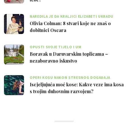
NAREDILA JE DA KRALJICI ELIZABETI UKRADU
TOALETNI PAPIR
Olivia Colman: 8 stvari koje ne znaš o
dobitnici Oscara
OPUSTI SVOJE TIJELO I UM
Boravak u Daruvarskim toplicama –
nezaboravno iskustvo
OPERI KOSU NAKON STRESNOG DOGAĐAJA
Iscjeljujuća moć kose: Kakve veze ima kosa
s tvojim duhovnim razvojem?