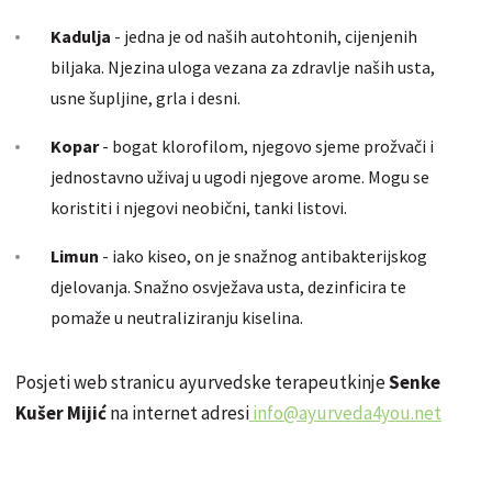
Kadulja
- jedna je od naših autohtonih, cijenjenih
biljaka. Njezina uloga vezana za zdravlje naših usta,
usne šupljine, grla i desni.
Kopar
- bogat klorofilom, njegovo sjeme prožvači i
jednostavno uživaj u ugodi njegove arome. Mogu se
koristiti i njegovi
neobični
, tanki listovi.
Limun
- iako kiseo, on je snažnog antibakterijskog
djelovanja. Snažno osvježava usta, dezinficira te
pomaže u neutraliziranju kiselina.
Posjeti web stranicu ayurvedske terapeutkinje
Senke
Kušer Mijić
na internet adresi
info@ayurveda4you.net