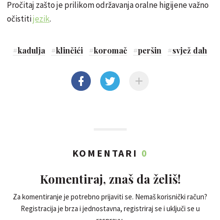
Pročitaj zašto je prilikom održavanja oralne higijene važno
očistiti
jezik
.
#
kadulja
#
klinčići
#
koromač
#
peršin
#
svjež dah
KOMENTARI
0
Komentiraj, znaš da želiš!
Za komentiranje je potrebno prijaviti se. Nemaš korisnički račun?
Registracija je brza i jednostavna, registriraj se i uključi se u