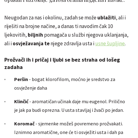
Neugodan za nas i okolinu, zadah se može
ublažiti
, ali i
riješiti na brojne načine, a danas ti navodim čak 10
ljekovitih,
biljnih
pomagača u službi njegova uklanjanja,
ali i
osvježavanja te
njege zdravlja usta i
usne šupljine
.
Prožvači ih i pričaj i ljubi se bez straha od lošeg
zadaha
Peršin
- bogat klorofilom, moćno je sredstvo za
osvježenje daha
Klinčić
- aromatičan učinak daje mu eugenol. Prilično
je jak pa budi oprezna. U usta stavljaj i žvači po jedan.
Koromač
- sjemenke možeš povremeno prožvakati.
Iznimno aromatične, one će ti osvježiti usta i dah pa