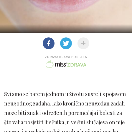
ZDRAVA KRAVA POSTALA
Svi smo se barem jednom u životu susreli s pojavom
neugodnog zadaha. Iako kronično neugodan zadah
može biti znak i određenih poremećaja i bolesti za
što valja posjetiti liječnika, u većini slučajeva on nije
opasan i uzrokuje ga loša oralna higijena i navike.