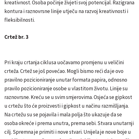
kreativnost. Osoba počinje živjeti svoj potencijal. Razigrana
kontura i raznovrsne linije utječu na razvoj kreativnosti i
fleksibilnosti.
Crtež br. 3
Pri kraju crtanja ciklusa uočavamo promjenu u veličini
crteža. Crtež se još povećao. Mogli bismo reći da je ovo
pravilno pozicioniranje unutar formata papira, odnosno
pravilo pozicioniranje osobe u vlastitom životu. Linije su
raznovrsne. Kreću se u svim smjerovima. Osjeća se gipkost
u crtežu što će proizvesti i gipkost u načinu razmišljanja.
Na crtežu su se pojavila i mala polja što ukazuje da se
osoba okreće i prema unutra, prema sebi. Stvara unutarnji
cilj. Spremna je primiti i nove stvari. Unijela je nove boje u