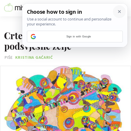
28. STUDENOGA 2014.
Crteži koji otkrivaju
Sign in with Google
podsvjesne želje
PIŠE
KRISTINA GAĆARIĆ