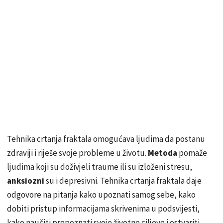
Tehnika crtanja fraktala omogućava ljudima da postanu
zdraviji i riješe svoje probleme u životu.
Metoda
pomaže
ljudima koji su doživjeli traume ili su izloženi stresu,
anksiozni
su i depresivni. Tehnika crtanja fraktala daje
odgovore na pitanja kako upoznati samog sebe, kako
dobiti pristup informacijama skrivenima u podsvijesti,
kako naučiti prepoznati svoje životne ciljeve i ostvariti