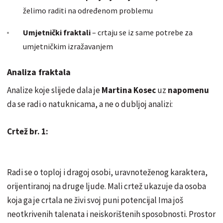
želimo raditi na određenom problemu
Umjetnički fraktali
– crtaju se iz same potrebe za
umjetničkim izražavanjem
Analiza fraktala
Analize koje slijede dala je
Martina Kosec
uz
napomenu
da se radi o natuknicama, a ne o dubljoj analizi:
Crtež br. 1:
Radi se o toploj i dragoj osobi, uravnoteženog karaktera,
orijentiranoj na druge ljude. Mali crtež ukazuje da osoba
koja ga je crtala ne živi svoj puni potencijal Ima još
neotkrivenih talenata i neiskorištenih sposobnosti. Prostor