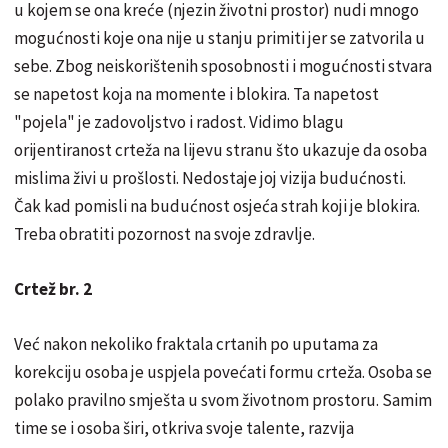
u kojem se ona kreće (njezin životni prostor) nudi mnogo
mogućnosti koje ona nije u stanju primiti jer se zatvorila u
sebe. Zbog neiskorištenih sposobnosti i mogućnosti stvara
se napetost koja na momente i blokira. Ta napetost
"pojela" je zadovoljstvo i radost. Vidimo blagu
orijentiranost crteža na lijevu stranu što ukazuje da osoba
mislima živi u prošlosti. Nedostaje joj vizija budućnosti.
Čak kad pomisli na budućnost osjeća strah koji je blokira.
Treba obratiti pozornost na svoje zdravlje.
Crtež br. 2
Već nakon nekoliko fraktala crtanih po uputama za
korekciju osoba je uspjela povećati formu crteža. Osoba se
polako pravilno smješta u svom životnom prostoru. Samim
time se i osoba širi, otkriva svoje talente, razvija