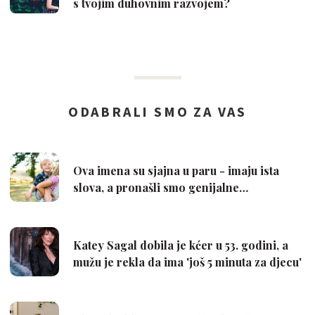
s tvojim duhovnim razvojem?