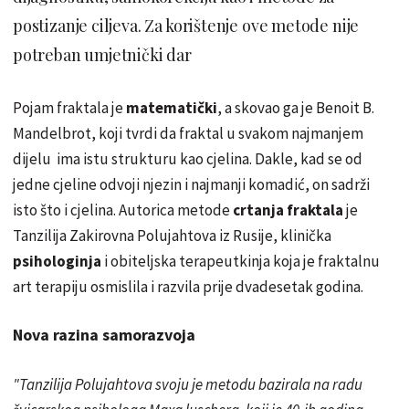
postizanje ciljeva. Za korištenje ove metode nije
potreban umjetnički dar
Pojam fraktala je
matematički
, a skovao ga je Benoit B.
Mandelbrot, koji tvrdi da fraktal u svakom najmanjem
dijelu ima istu strukturu kao cjelina. Dakle, kad se od
jedne cjeline odvoji njezin i najmanji komadić, on sadrži
isto što i cjelina. Autorica metode
crtanja fraktala
je
Tanzilija
Zakirovna
Polujahtova
iz Rusije, klinička
psihologinja
i obiteljska terapeutkinja koja je fraktalnu
art terapiju osmislila i razvila prije dvadesetak godina.
Nova razina samorazvoja
"
Tanzilija
Polujahtova
svoju je metodu bazirala na radu