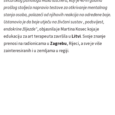
švicarskog psihologa Maxa
luschera
, koji je 40-ih godina
prošlog stoljeća napravio testove za otkrivanje mentalnog
stanja osoba, polazeći od njihovih reakcija na određene boje.
Ustanovio je da boje utječu na živčani sustav , podsvijest,
endokrine žlijezde"
, objasnila je Martina Kosec koja je
edukaciju za art terapeuta završila u
Litvi
. Svoje znanje
prenosi na radionicama u
Zagrebu
, Rijeci, a sve je više
zainteresiranih i u zemljama u regiji.