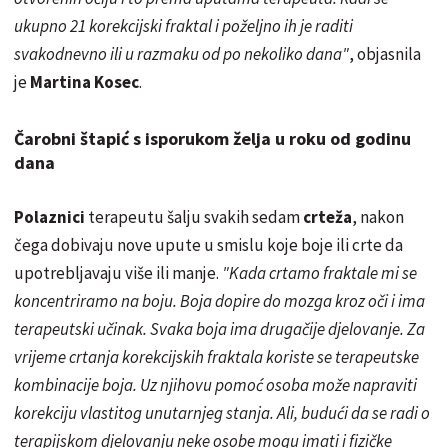
ukupno 21 korekcijski fraktal i poželjno ih je raditi
svakodnevno
ili u razmaku od po nekoliko dana"
, objasnila
je
Martina Kosec
.
Čarobni štapić s isporukom želja u roku od godinu
dana
Polaznici
terapeutu šalju svakih sedam
crteža
, nakon
čega dobivaju nove upute u smislu koje boje ili crte da
upotrebljavaju
više ili manje.
"Kada crtamo fraktale mi se
koncentriramo na boju. Boja dopire do mozga kroz oči i ima
terapeutski učinak. Svaka boja ima drugačije djelovanje. Za
vrijeme crtanja korekcijskih fraktala koriste se terapeutske
kombinacije boja. Uz njihovu pomoć osoba može napraviti
korekciju vlastitog unutarnjeg stanja.
Ali, budući da se radi o
terapijskom djelovanju neke osobe mogu imati i fizičke