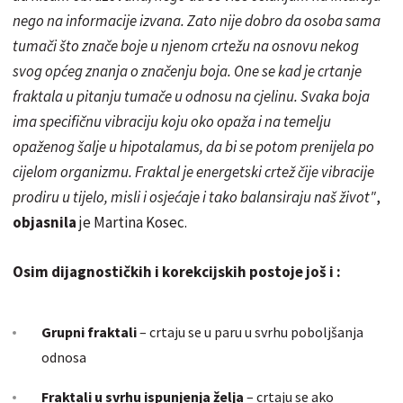
nego na informacije izvana. Zato nije dobro da osoba sama
tumači što znače boje u njenom crtežu na osnovu nekog
svog općeg znanja o značenju boja. One se kad je crtanje
fraktala u pitanju tumače u odnosu na cjelinu. Svaka boja
ima
specifičnu vibraciju koju oko opaža i na temelju
opaženog šalje u hipotalamus, da bi se potom prenijela po
cijelom organizmu. Fraktal je energetski crtež čije vibracije
prodiru u tijelo, misli i osjećaje i tako balansiraju naš život"
,
objasnila
je Martina Kosec.
Osim dijagnostičkih i korekcijskih postoje još i :
Grupni fraktali
– crtaju se u paru u svrhu poboljšanja
odnosa
Fraktali u svrhu ispunjenja želja
– crtaju se ako