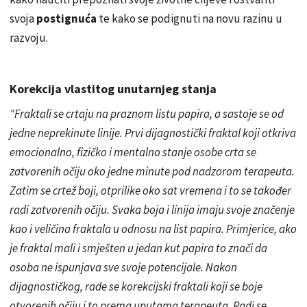
svoja
postignuća
te kako se podignuti na novu razinu u
razvoju.
Korekcija vlastitog unutarnjeg stanja
"Fraktali se crtaju na praznom listu papira, a sastoje se od
jedne neprekinute linije. Prvi dijagnostički fraktal koji otkriva
emocionalno, fizičko i mentalno stanje osobe crta se
zatvorenih očiju oko jedne minute pod nadzorom terapeuta.
Zatim se crtež boji, otprilike oko sat vremena i to se također
radi zatvorenih očiju. Svaka boja i linija imaju svoje značenje
kao i veličina fraktala u odnosu na list papira. Primjerice, ako
je fraktal mali i smješten u jedan kut papira to znači da
osoba ne ispunjava sve svoje potencijale. Nakon
dijagnostičkog, rade se korekcijski fraktali koji se boje
otvorenih očiju i to prema uputama terapeuta. Radi se