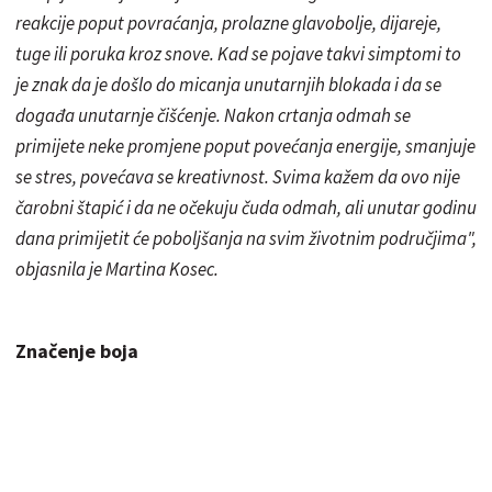
reakcije poput povraćanja, prolazne glavobolje, dijareje,
tuge ili poruka kroz snove. Kad se pojave takvi simptomi to
je znak da je došlo do micanja unutarnjih blokada i da se
događa unutarnje čišćenje. Nakon
crtanja
odmah se
primijete neke promjene poput povećanja energije, smanjuje
se stres, povećava se kreativnost. Svima kažem da ovo nije
čarobni štapić i da ne očekuju čuda odmah, ali unutar godinu
dana primijetit će poboljšanja na svim životnim područjima",
objasnila je Martina Kosec.
Značenje boja