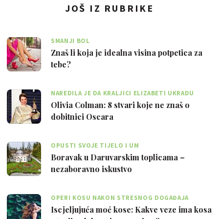
JOŠ IZ RUBRIKE
SMANJI BOL
Znaš li koja je idealna visina potpetica za
tebe?
NAREDILA JE DA KRALJICI ELIZABETI UKRADU
TOALETNI PAPIR
Olivia Colman: 8 stvari koje ne znaš o
dobitnici Oscara
OPUSTI SVOJE TIJELO I UM
Boravak u Daruvarskim toplicama –
nezaboravno iskustvo
OPERI KOSU NAKON STRESNOG DOGAĐAJA
Iscjeljujuća moć kose: Kakve veze ima kosa