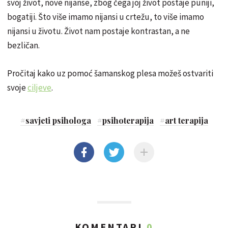
svoj život, nove nijanse, zbog čega joj život postaje puniji,
bogatiji. Što više imamo nijansi u crtežu, to više imamo
nijansi u životu. Život nam postaje kontrastan, a ne
bezličan.
Pročitaj kako uz pomoć šamanskog plesa možeš ostvariti
svoje
ciljeve
.
#
savjeti psihologa
#
psihoterapija
#
art terapija
KOMENTARI
0