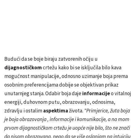
Budući da se boje biraju zatvorenih očiju u
dijagnostičkom
crtežu kako bi se isključila bilo kava
mogućnost manipulacije, odnosno uzimanje boja prema
osobnim preferencijama dobije se objektivan prikaz
unutarnjeg stanja. Odabir boja daje
informacije
o vitalnoj
energiji, duhovnom putu, obrazovanju, odnosima,
zdravlju i ostalim
aspektima
života.
"Primjerice, žuta boja
je boja obrazovanja , informacije i komunikacije, a na mom
prvom dijagnostičkom crtežu je uopće nije bilo, što ne
znači
da nisam obrazovana, nego da se više oslanjam na intuiciju