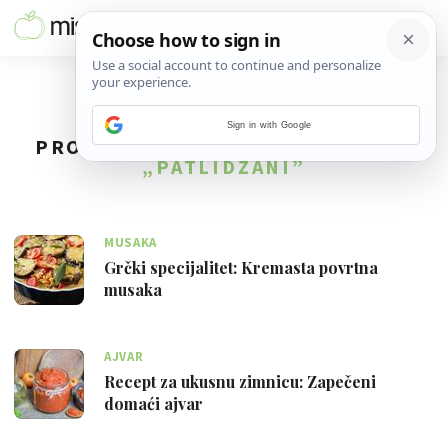
Sign in with Google
PRONAĐENO
3
REZULTATA ZA TAG
„PATLIDŽANI”
MUSAKA
Grčki specijalitet: Kremasta povrtna
musaka
AJVAR
Recept za ukusnu zimnicu: Zapečeni
domaći ajvar