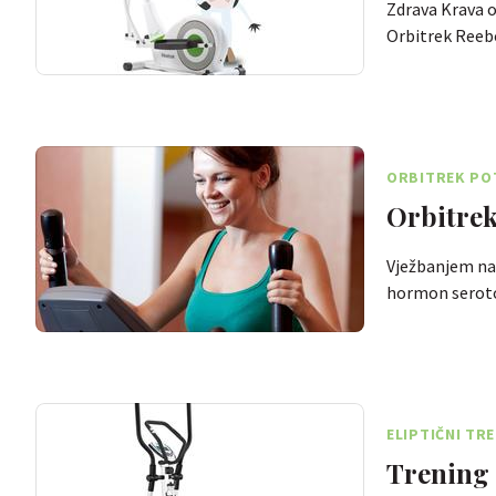
Zdrava Krava o
Orbitrek Reeb
ORBITREK POT
Orbitrek 
Vježbanjem na 
hormon seroto
ELIPTIČNI TR
Trening 