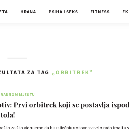
ETA
HRANA
PSIHA I SEKS
FITNESS
EK
ULTATA ZA TAG
„ORBITREK”
A RADNOM MJESTU
otiv: Prvi orbitrek koji se postavlja ispo
tola!
ešto za što vjerujemo da bi u siječnju gotovo svi vrlo rado imali u