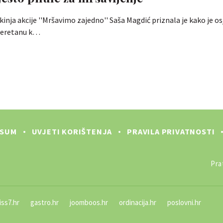
inja akcije ''Mršavimo zajedno'' Saša Magdić priznala je kako je os
 teretanu k…
SSUM
UVJETI KORIŠTENJA
PRAVILA PRIVATNOSTI
Prat
iss7.hr
gastro.hr
joomboos.hr
ordinacija.hr
poslovni.hr