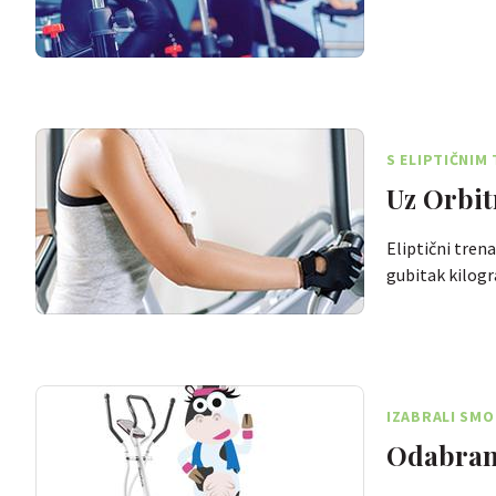
S ELIPTIČNIM
Uz Orbit
Eliptični tren
gubitak kilog
IZABRALI SM
Odabrana