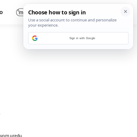
O
Sign in with Google
d
 svom uredu.