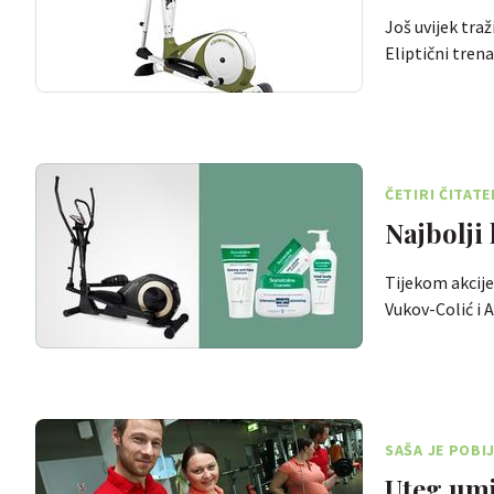
Još uvijek tra
Eliptični trena
ČETIRI ČITAT
Najbolji
Tijekom akcij
Vukov-Colić i
SAŠA JE POBI
Uteg umj