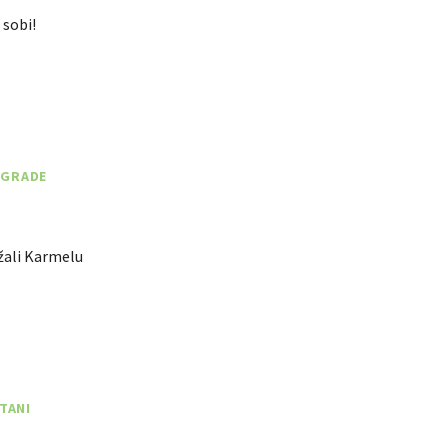
 sobi!
NAGRADE
žali Karmelu
TANI