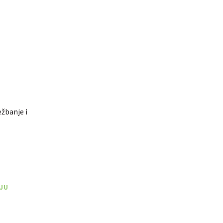
ežbanje i
AJU