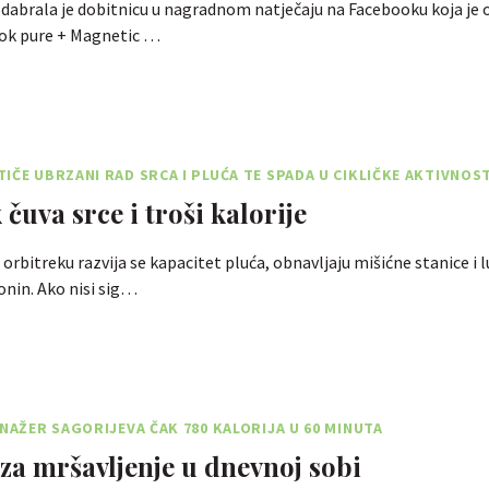
dabrala je dobitnicu u nagradnom natječaju na Facebooku koja je o
ok pure + Magnetic …
IČE UBRZANI RAD SRCA I PLUĆA TE SPADA U CIKLIČKE AKTIVNOST
čuva srce i troši kalorije
orbitreku razvija se kapacitet pluća, obnavljaju mišićne stanice i l
nin. Ako nisi sig…
ENAŽER SAGORIJEVA ČAK 780 KALORIJA U 60 MINUTA
za mršavljenje u dnevnoj sobi