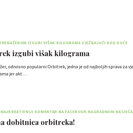
 TRENAŽEROM IZGUBI VIŠAK KILOGRAMA VJEŽBAJUĆI KOD KUĆE
rek izgubi višak kilograma
ažer, odnosno popularni Orbitrek, jedna je od najboljih sprava za vj
rama jer akt…
O NAJKREATIVNIJI KOMENTAR NA FACEBOOK NAGRADNOM NATJEČ
 dobitnica orbitreka!