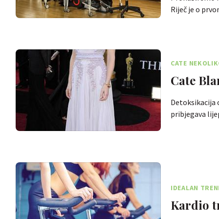
Riječ je o pr
CATE NEKOLIK
Cate Bla
Detoksikacija 
pribjegava lij
IDEALAN TREN
Kardio t