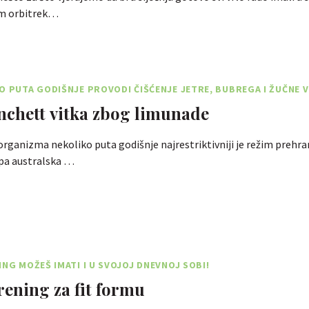
vom orbitrek…
O PUTA GODIŠNJE PROVODI ČIŠĆENJE JETRE, BUBREGA I ŽUČNE V
nchett vitka zbog limunade
organizma nekoliko puta godišnje najrestriktivniji je režim prehr
epa australska …
ING MOŽEŠ IMATI I U SVOJOJ DNEVNOJ SOBI!
rening za fit formu