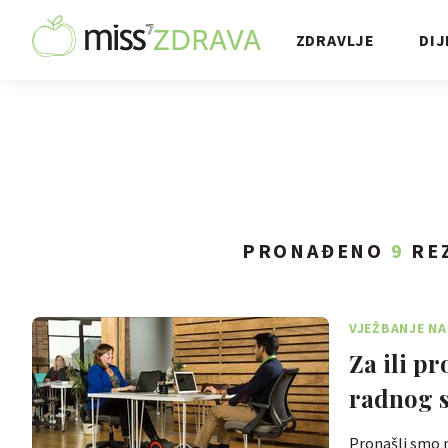
ZDRAVLJE
DIJ
PRONAĐENO
9
REZ
VJEŽBANJE N
Za ili pr
radnog s
Pronašli smo n