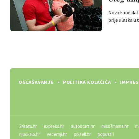
Nova kandidatk
prije ulaska u
OGLAŠAVANJE
POLITIKA KOLAČIĆA
IMPRE
24sata.hr
express.hr
autostart.hr
miss7mama.hr
m
njuskalo.hr
vecernji.hr
pixsell.hr
popusti!