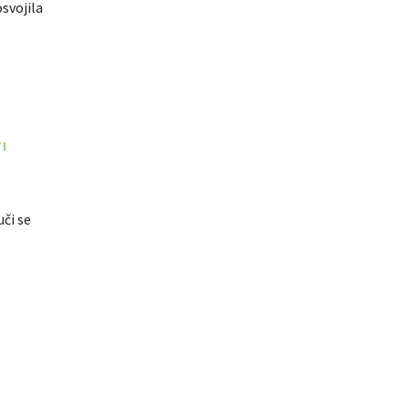
svojila
I
uči se