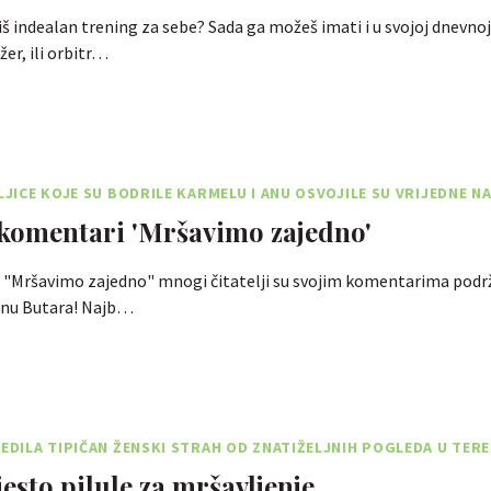
žiš indealan trening za sebe? Sada ga možeš imati i u svojoj dnevnoj
žer, ili orbitr…
ELJICE KOJE SU BODRILE KARMELU I ANU OSVOJILE SU VRIJEDNE 
 komentari 'Mršavimo zajedno'
e "Mršavimo zajedno" mnogi čitatelji su svojim komentarima podr
 Anu Butara! Najb…
JEDILA TIPIČAN ŽENSKI STRAH OD ZNATIŽELJNIH POGLEDA U TERE
esto pilule za mršavljenje