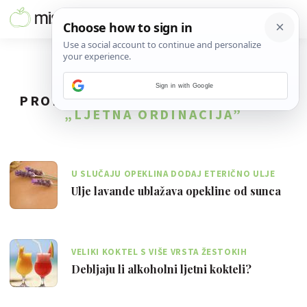
Sign in with Google
PRONAĐENO
17
REZULTATA ZA TAG
„LJETNA ORDINACIJA”
U SLUČAJU OPEKLINA DODAJ ETERIČNO ULJE
LAVANDE U MACERAT GOSPINE TRAVE
Ulje lavande ublažava opekline od sunca
VELIKI KOKTEL S VIŠE VRSTA ŽESTOKIH
ALKOHOLNIH PIĆA OPASAN JE ZA LINIJU
Debljaju li alkoholni ljetni kokteli?