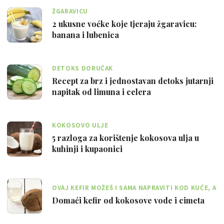
ŽGARAVICU
2 ukusne voćke koje tjeraju žgaravicu:
banana i lubenica
DETOKS DORUČAK
Recept za brz i jednostavan detoks jutarnji
napitak od limuna i celera
KOKOSOVO ULJE
5 razloga za korištenje kokosova ulja u
kuhinji i kupaonici
OVAJ KEFIR MOŽEŠ I SAMA NAPRAVITI KOD KUĆE, A
POBOLJŠAT ĆE TVOJU PROBAVU
Domaći kefir od kokosove vode i cimeta