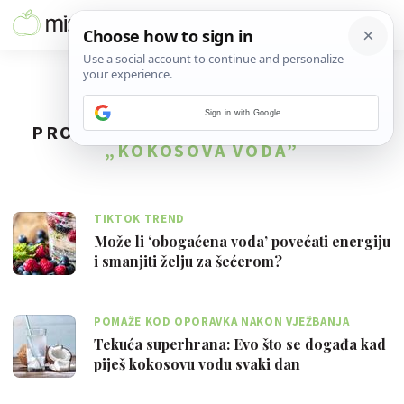
Sign in with Google
PRONAĐENO
7
REZULTATA ZA TAG
„KOKOSOVA VODA”
TIKTOK TREND
Može li ‘obogaćena voda’ povećati energiju
i smanjiti želju za šećerom?
POMAŽE KOD OPORAVKA NAKON VJEŽBANJA
Tekuća superhrana: Evo što se događa kad
piješ kokosovu vodu svaki dan