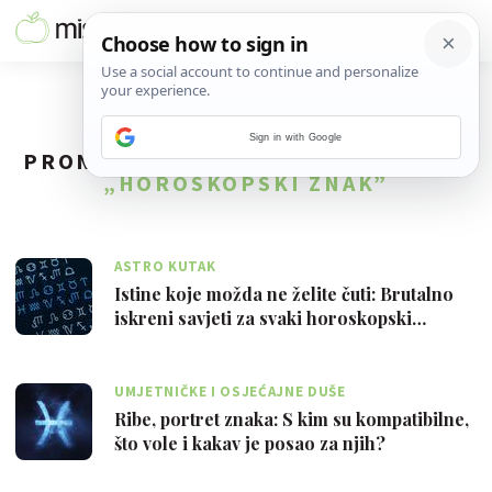
Sign in with Google
PRONAĐENO
130
REZULTATA ZA TAG
„HOROSKOPSKI ZNAK”
ASTRO KUTAK
Istine koje možda ne želite čuti: Brutalno
iskreni savjeti za svaki horoskopski…
UMJETNIČKE I OSJEĆAJNE DUŠE
Ribe, portret znaka: S kim su kompatibilne,
što vole i kakav je posao za njih?