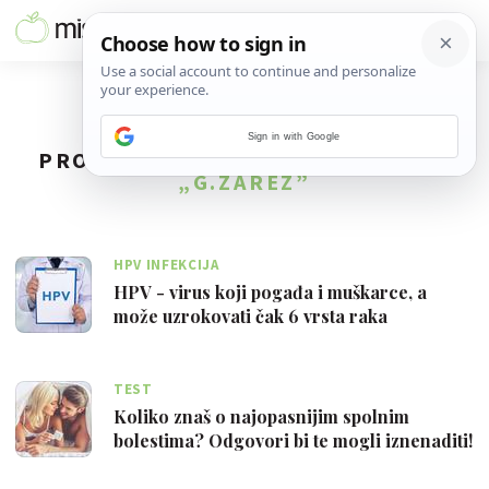
Sign in with Google
PRONAĐENO
7
REZULTATA ZA TAG
„G.ZAREZ”
HPV INFEKCIJA
HPV - virus koji pogađa i muškarce, a
može uzrokovati čak 6 vrsta raka
TEST
Koliko znaš o najopasnijim spolnim
bolestima? Odgovori bi te mogli iznenaditi!