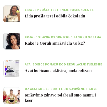
LIDA JE PROŠLA TEST I NIJE POSEGNULA ZA
ČOKOLADOM
Lida prošla test i odbila čokoladu
KOJA JE SLAVNA OSOBA IZGUBILA 30 KILOGRAMA
POMOĆU ACAI BOBICA?
Kako je Oprah smršavjela 30 kg?
ACAI BOBICE POMAŽU KOD REGULACIJE TJELESNE
TEŽINE I DETOKSIKACIJE ORGANIZMA
Acai bobicama aktiviraj metabolizam
UZ ACAI BOBICE DOĐITE DO SAVRŠENE FIGURE
Mršavimo zdravo:odabrali smo mamu i
kćer