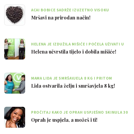
ACAI BOBICE SADRŽE IZUZETNO VISOKU
KONCENTRACIJU ANTIOKSIDANSA
Mršavi na prirodan način!
HELENA JE IZDUŽILA MIŠIĆE I POČELA UŽIVATI U
ZDRAVOJ PREHRANI
Helena učvrstila tijelo i dobila mišiće!
MAMA LIDA JE SMRŠAVJELA 8 KG I PRITOM
PREMAŠILA SVOJA OČEKIVANJA!
Lida ostvarila želju i smršavjela 8 kg!
PROČITAJ KAKO JE OPRAH USPJEŠNO SKINULA 30
KILOGRAMA
Oprah je uspjela, a možeš i ti!