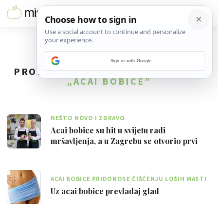
Sign in with Google
PRONAĐENO
10
REZULTATA ZA TAG
„ACAI BOBICE”
NEŠTO NOVO I ZDRAVO
Acai bobice su hit u svijetu radi
mršavljenja, a u Zagrebu se otvorio prvi
Acai…
ACAI BOBICE PRIDONOSE ČIŠĆENJU LOŠIH MASTI
IZ TIJELA I OMOGUĆAVAJU MRŠAVLJENJE
Uz acai bobice prevladaj glad