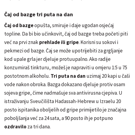
Čaj od bazge tri puta na dan
Čaj od bazge
opušta, smiruje i daje ugodan osjećaj
topline. Da bi bio učinkovit, čaj od bazge treba početi piti
već na prvi znak
prehlade ili gripe
. Korisni su sokovi i
pekmezi od bazge. Čaj se može upotrijebiti za grgljanje
kod upale grla jer djeluje protuupalno. Ako radije
konzumiraš tinkturu, možeš je napraviti u omjeru 1:5 u 75
postotnom alkoholu.
Tri puta na dan
uzimaj 20 kapi u čaši
vode nakon obroka. Bazga dokazano djeluje protiv osam
sojeva gripe, čime nadmašuje sva antivirusna cjepiva. U
istraživanju Sveučilišta Hadassah-Hebrew u Izraelu 20
posto ispitanika oboljelih od gripe primijetilo je značajna
poboljšanja već za 24 sata, a 90 posto ih je potpuno
ozdravilo
za tri dana.