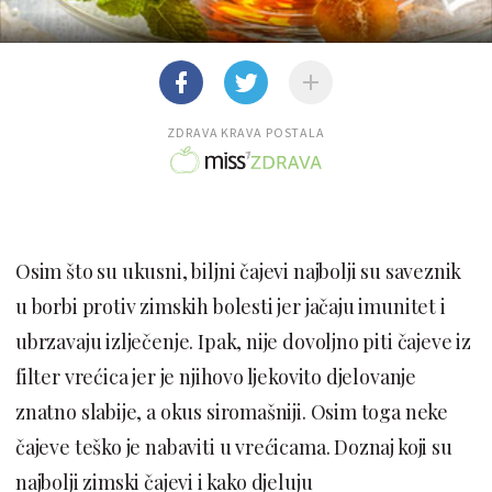
ZDRAVA KRAVA POSTALA
Osim što su ukusni, biljni čajevi najbolji su saveznik
u borbi protiv zimskih bolesti jer jačaju imunitet i
ubrzavaju izlječenje. Ipak, nije dovoljno piti čajeve iz
filter vrećica jer je njihovo ljekovito djelovanje
znatno slabije, a okus siromašniji. Osim toga neke
čajeve teško je nabaviti u vrećicama. Doznaj koji su
najbolji zimski čajevi i kako djeluju