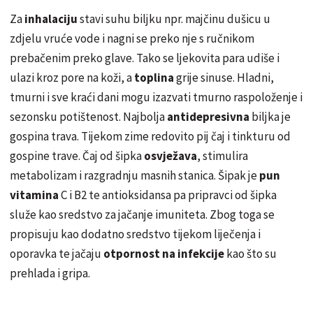
Za
inhalaciju
stavi suhu biljku npr. majčinu dušicu u
zdjelu vruće vode i nagni se preko nje s ručnikom
prebačenim preko glave. Tako se ljekovita para udiše i
ulazi kroz pore na koži, a
toplina
grije sinuse. Hladni,
tmurni i sve kraći dani mogu izazvati tmurno raspoloženje i
sezonsku potištenost. Najbolja
antidepresivna
biljka je
gospina trava. Tijekom zime redovito pij čaj i tinkturu od
gospine trave. Čaj od šipka
osvježava
, stimulira
metabolizam i razgradnju masnih stanica. Šipak je
pun
vitamina
C i B2 te antioksidansa pa pripravci od šipka
služe kao sredstvo za jačanje imuniteta. Zbog toga se
propisuju kao dodatno sredstvo tijekom liječenja i
oporavka te jačaju
otpornost na infekcije
kao što su
prehlada i gripa.