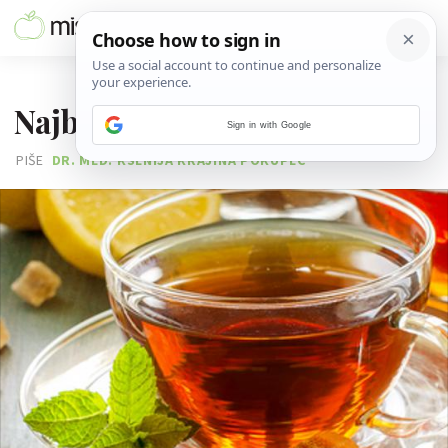
29. PROSINCA 2015.
Najbolji zimski čajevi
Sign in with Google
PIŠE
DR. MED. KSENIJA KRAJINA POKUPEC