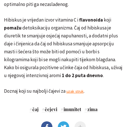
optimalno piti ga nezaslađenog.
Hibiskus je vrijedan izvor vitamina C i
flavonoida
koji
pomažu
detoksikaciju organizma. Čaj od hibiskusa je
diuretik te smanjuje osjećaj napuhanosti, a dodatni plus
daje i činjenica da čaj od hibiskusa smanjuje apsorpciju
masti i šećera što može biti od pomoći u borbi s
kilogramima koji bi se mogli nakupiti tijekom blagdana.
Kako bi osigurala pozitivne učinke čaja od hibiskusa, uživaj
u njegovoj intenzivnoj aromi
1 do 2 puta dnevno
.
Doznaj koji su najbolji čajevi za
.
uzak struk
#
čaj
#
čejevi
#
imunitet
#
zima