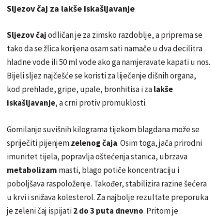
Sljezov čaj za lakše iskašljavanje
Sljezov čaj
odličan je za zimsko razdoblje, a priprema se
tako da se žlica korijena osam sati namače u dva decilitra
hladne vode ili 50 ml vode ako ga namjeravate kapati u nos.
Bijeli sljez najčešće se koristi za liječenje dišnih organa,
kod prehlade, gripe, upale, bronhitisa i za
lakše
iskašljavanje
, a crni protiv promuklosti.
Gomilanje suvišnih kilograma tijekom blagdana može se
spriječiti pijenjem
zelenog čaja
. Osim toga, jača prirodni
imunitet tijela, popravlja oštećenja stanica, ubrzava
metabolizam
masti, blago potiče koncentraciju i
poboljšava raspoloženje. Također, stabilizira razine šećera
u krvi i snižava kolesterol. Za najbolje rezultate preporuka
je zeleni čaj ispijati
2 do 3 puta dnevno
. Pritom je