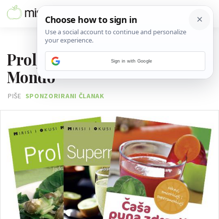
12. OŽUJKA 2014.
Proljetna detoksikacija uz
Sign in with Google
Mondo
PIŠE
SPONZORIRANI ČLANAK