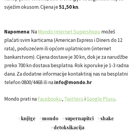
svježim okusom. Cijena je
51,50 kn
.
Napomena
: Na
Mondo Internet Supershopu
možeš
plaćati svim karticama (American Express i Diners do 12
rata), poduzećem ili općom uplatnicom (internet
bankarstvom). Cijena dostave je 30 kn, dok je za narudžbe
preko 700 kn dostava besplatna. Rok isporuke je 1-3 radna
dana. Za dodatne informacije kontaktiraj nas na besplatni
telefon 0800/4468 ili na
info@mondo.hr
Mondo prati na
Facebooku
,
Twitteru
i
Google Plusu
.
#
knjige
#
mondo
#
supernapitci
#
shake
#
detoksikacija