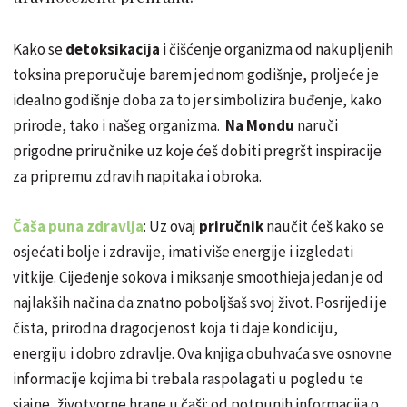
Kako se
detoksikacija
i čišćenje organizma od nakupljenih
toksina preporučuje barem jednom godišnje, proljeće je
idealno godišnje doba za to jer simbolizira buđenje, kako
prirode, tako i našeg organizma.
Na Mondu
naruči
prigodne priručnike uz koje ćeš dobiti pregršt inspiracije
za pripremu zdravih napitaka i obroka.
Čaša puna zdravlja
: Uz ovaj
priručnik
naučit ćeš kako se
osjećati bolje i zdravije, imati više energije i izgledati
vitkije. Cijeđenje sokova i miksanje smoothieja jedan je od
najlakših načina da znatno poboljšaš svoj život. Posrijedi je
čista, prirodna dragocjenost koja ti daje kondiciju,
energiju i dobro zdravlje. Ova knjiga obuhvaća sve osnovne
informacije kojima bi trebala raspolagati u pogledu te
sjajne, životvorne hrane u čaši: od potpunih informacija o