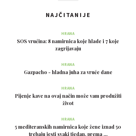
NAJČITANIJE
HRANA
SOS vrućina: 8 namirnica koje hlade i 7 koje
zagrijavaju
HRANA
Gazpacho - hladna juha za vruće dane
HRANA
Pijenje kave na ovaj način može vam produžiti
život
HRANA
5 mediteranskih namirnica koje žene iznad 50
trebaju jesti svaki tjedan, prema …