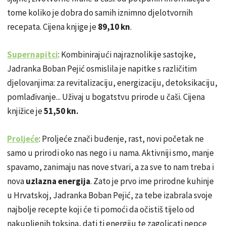
tome koliko je dobra do samih iznimno djelotvornih
recepata. Cijena knjige je
89,10 kn
.
Supernapitci
: Kombinirajući najraznolikije sastojke,
Jadranka Boban Pejić osmislila je napitke s različitim
djelovanjima: za revitalizaciju,
energizaciju,
detoksikaciju,
pomlađivanje... Uživaj u bogatstvu prirode u čaši. Cijena
knjižice je
51,50 kn.
Proljeće
: Proljeće znači buđenje, rast, novi početak ne
samo u prirodi oko nas nego i u nama. Aktivniji smo, manje
spavamo, zanimaju nas nove stvari, a za sve to nam treba i
nova
uzlazna energija
. Zato je prvo ime prirodne kuhinje
u Hrvatskoj, Jadranka Boban Pejić, za tebe izabrala svoje
najbolje recepte koji će ti pomoći da očistiš tijelo od
nakupljenih toksina, dati ti energiju te zagolicati nepce