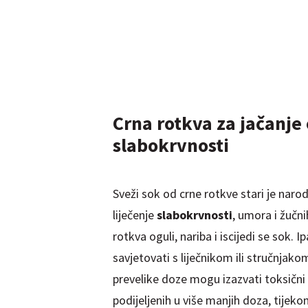
Crna rotkva za jačanje 
slabokrvnosti
Sveži sok od crne rotkve stari je narod
liječenje
slabokrvnosti
, umora i žučn
rotkva oguli, nariba i iscijedi se sok.
savjetovati s liječnikom ili stručnjakom
prevelike doze mogu izazvati toksični
podijeljenih u više manjih doza, tijek