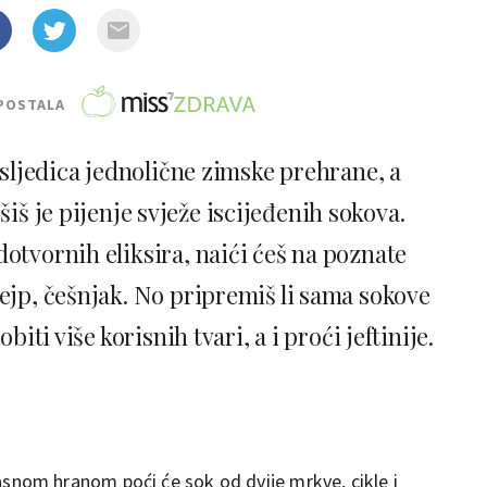
POSTALA
osljedica jednolične zimske prehrane, a
šiš je pijenje svježe iscijeđenih sokova.
dotvornih eliksira, naići ćeš na poznate
rejp, češnjak. No pripremiš li sama sokove
biti više korisnih tvari, a i proći jeftinije.
snom hranom poći će sok od dvije mrkve, cikle i