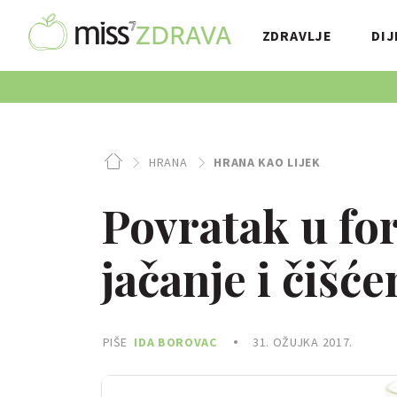
ZDRAVLJE
DIJ
HRANA
HRANA KAO LIJEK
Povratak u fo
jačanje i čišć
PIŠE
IDA BOROVAC
31. OŽUJKA 2017.