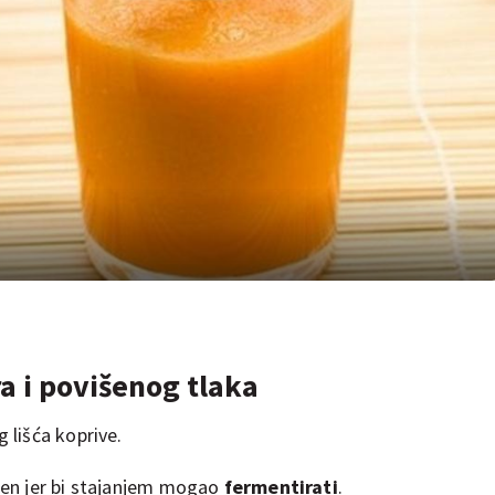
a i povišenog tlaka
g lišća koprive.
ljen jer bi stajanjem mogao
fermentirati
.