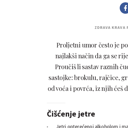
ZDRAVA KRAVA 
Proljetni umor često je p
najlakši način da ga se rije
Proučiš li sastav raznih ču
sastojke: brokulu, rajčice, g
od voća i povrća, iz njih ćeš do
Čišćenje jetre
Jetri opterećenoj alkoholom i ma