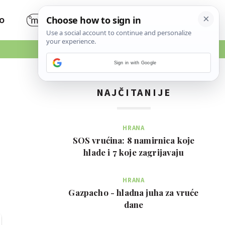
O
Sign in with Google
NAJČITANIJE
HRANA
SOS vrućina: 8 namirnica koje
hlade i 7 koje zagrijavaju
HRANA
Gazpacho - hladna juha za vruće
dane