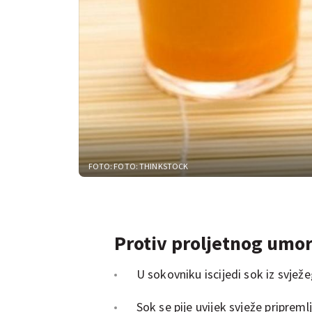
FOTO: FOTO: THINKSTOCK
Protiv proljetnog umor
U sokovniku iscijedi sok iz svježe
Sok se pije uvijek svježe priprem