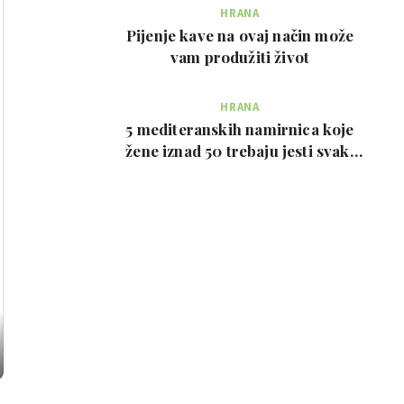
HRANA
Pijenje kave na ovaj način može
vam produžiti život
HRANA
5 mediteranskih namirnica koje
žene iznad 50 trebaju jesti svaki
tjedan, prema …