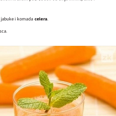
la jabuke i komada
celera
.
sca.