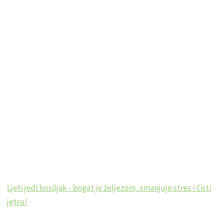
Ljeti jedi bosiljak - bogat je željezom, smanjuje stres i čisti
jetru!