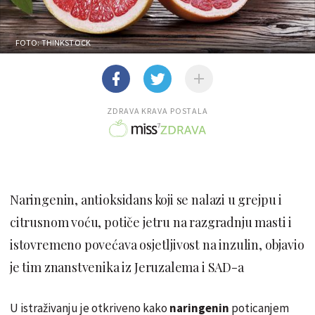
FOTO: THINKSTOCK
ZDRAVA KRAVA POSTALA
Naringenin, antioksidans koji se nalazi u grejpu i
citrusnom voću, potiče jetru na razgradnju masti i
istovremeno povećava osjetljivost na inzulin, objavio
je tim znanstvenika iz Jeruzalema i SAD-a
U istraživanju je otkriveno kako
naringenin
poticanjem