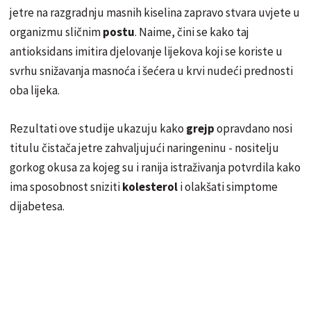
jetre na razgradnju masnih kiselina zapravo stvara uvjete u
organizmu sličnim
postu
. Naime, čini se kako taj
antioksidans imitira djelovanje lijekova koji se koriste u
svrhu snižavanja masnoća i šećera u krvi nudeći prednosti
oba lijeka.
Rezultati ove studije ukazuju kako
grejp
opravdano nosi
titulu čistača jetre zahvaljujući naringeninu - nositelju
gorkog okusa za kojeg su i ranija istraživanja potvrdila kako
ima sposobnost sniziti
kolesterol
i olakšati simptome
dijabetesa.