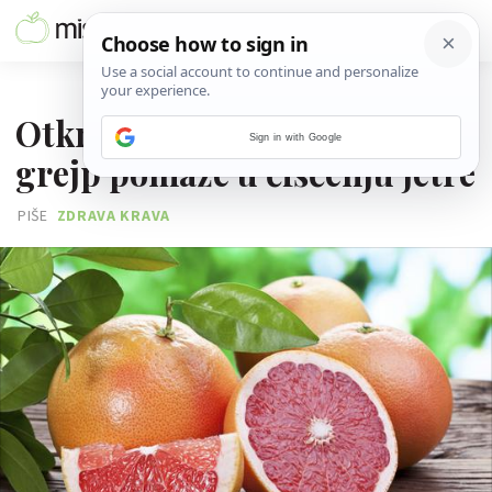
13. LISTOPADA 2016.
Otkriveno je na koji način
Sign in with Google
grejp pomaže u čišćenju jetre
PIŠE
ZDRAVA KRAVA