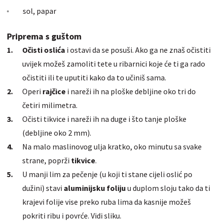
sol, papar
Priprema s guštom
Očisti oslića
i ostavi da se posuši. Ako ga ne znaš očistiti
uvijek možeš zamoliti tete u ribarnici koje će ti ga rado
očistiti ili te uputiti kako da to učiniš sama.
Operi
rajčice
i nareži ih na ploške debljine oko tri do
četiri milimetra.
Očisti tikvice i nareži ih na duge i što tanje ploške
(debljine oko 2 mm).
Na malo maslinovog ulja kratko, oko minutu sa svake
strane, poprži
tikvice
.
U manji lim za pečenje (u koji ti stane cijeli oslić po
dužini) stavi
aluminijsku foliju
u duplom sloju tako da ti
krajevi folije vise preko ruba lima da kasnije možeš
pokriti ribu i povrće. Vidi sliku.