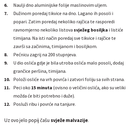
Naulji dno aluminijske folije maslinovim uljem.
Dužinom poredaj tikvice na dno. Lagano ih posoli i
popari. Zatim poredaj nekoliko rajčica te rasporedi
ravnomjerno nekoliko listova
svježeg bosiljka
i listiće
timijana. Na isti način poredaj sve tikvice i rajčice te
završi sa začinima, timijanom i bosiljkom.
Pećnicu zagrij na 200 stupnjeva.
U dio oslića gdje je bila utroba oslića malo posoli, dodaj
grančice peršina, timijana.
Položi osliće na vrh povrća i zatvori foliju sa svih strana.
Peci oko
15 minuta
(ovisno o veličini oslića, ako su veliki
možda će biti potrebno i duže).
Posluži ribu i povrće na tanjure.
Uz ovo jelo popij čašu
svježe malvazije
.