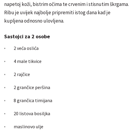
napetoj koži, bistrim očima te crvenim i stisnutim škrgama.
Ribu je uvijek najbolje pripremiti istog dana kad je
kupljena odnosno ulovljena.
Sastojci za 2 osobe
2 veća oslića
4 male tikvice
2 rajčice
2 grančice peršina
8 grančica timijana
20 listova bosiljka
maslinovo ulje