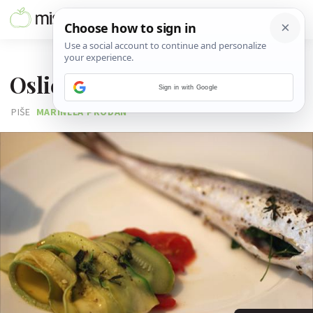
11. LIPNJA 2011.
Oslić s povrćem u foliji
Sign in with Google
PIŠE
MARINELA PRODAN