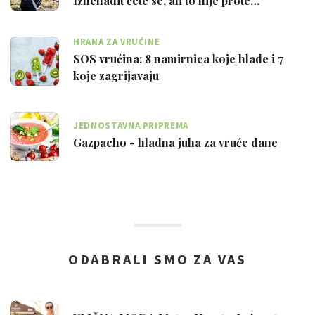
Iznenadit ćete se, ali to nije prote…
HRANA ZA VRUĆINE
SOS vrućina: 8 namirnica koje hlade i 7
koje zagrijavaju
JEDNOSTAVNA PRIPREMA
Gazpacho - hladna juha za vruće dane