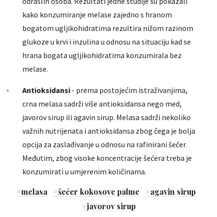
odraslih osoba. Rezultati jedne studije su pokazali
kako konzumiranje melase zajedno s hranom
bogatom ugljikohidratima rezultira nižom razinom
glukoze u krvi i inzulina u odnosu na situaciju kad se
hrana bogata ugljikohidratima konzumirala bez
melase.
Antioksidansi
- prema postojećim istraživanjima,
crna melasa sadrži više antioksidansa nego med,
javorov sirup ili agavin sirup. Melasa sadrži nekoliko
važnih nutrijenata i antioksidansa zbog čega je bolja
opcija za zaslađivanje u odnosu na rafinirani šećer.
Međutim, zbog visoke koncentracije šećera treba je
konzumirati u umjerenim količinama.
#
melasa
#
šećer kokosove palme
#
agavin sirup
#
javorov sirup