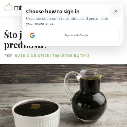
10. SRPNJA 2016.
Što je melasa i koje su njezine
Sign in with Google
prednosti?
PIŠE
NUTRICIONISTIČKI TIM VITAMINOTEKE