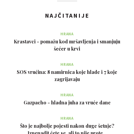
NAJČITANIJE
HRANA
Krastavci - pomažu kod mršavljenja i smanjuju
šećer u krvi
HRANA
SOS vrućina: 8 namirnica koje hlade i 7 koje
zagrijavaju
HRANA
Gazpacho - hladna juha za vruće dane
HRANA
Što je najbolje pojesti nakon duge šetnje?
Iznenadit ćete se, ali to nije prote…