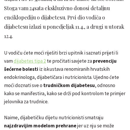
Stoga vam 24sata ekskluzivno donosi detaljnu
enciklopediju o dijabetesu. Prvi dio vodiča o
dijabetesu izlazi u ponedjeljak 11.4., a drugi u utorak
12.4.
U vodiču ćete moći riješiti brzi upitnik i saznati prijeti li
vam
dijabetes tipa 2
te pročitati savjete za
prevenciju
šećerne bolesti
iz iskustava renomiranih hrvatskih
endokrinologa, dijabetičara i nutricionista. Ujedno ćete
moći doznati sve o
trudničkom dijabetesu
, odnosno
kako se manifestira, kako se drži pod kontrolom te primjer
jelovnika za trudnice.
Naime, dijabetičku dijetu nutricionisti smatraju
najzdravijim modelom prehrane
jer uz nju se može