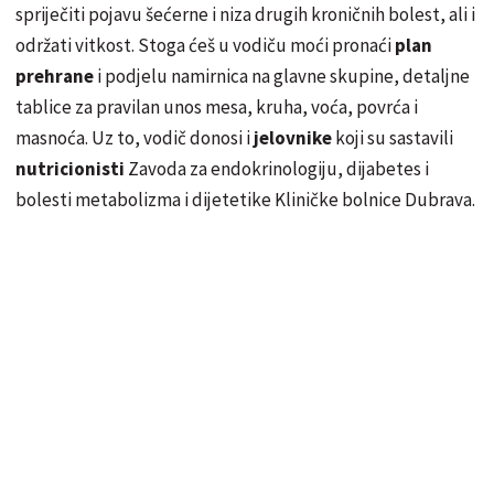
spriječiti pojavu šećerne i niza drugih kroničnih bolest, ali i
održati vitkost. Stoga ćeš u vodiču moći pronaći
plan
prehrane
i podjelu namirnica na glavne skupine, detaljne
tablice za pravilan unos mesa, kruha, voća, povrća i
masnoća. Uz to, vodič donosi i
jelovnike
koji su sastavili
nutricionisti
Zavoda za endokrinologiju, dijabetes i
bolesti metabolizma i dijetetike Kliničke bolnice Dubrava.