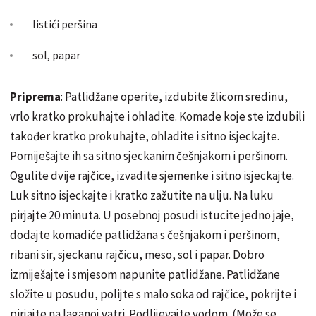
listići peršina
sol, papar
Priprema
: Patlidžane operite, izdubite žlicom sredinu,
vrlo kratko prokuhajte i ohladite. Komade koje ste izdubili
također kratko prokuhajte, ohladite i sitno isjeckajte.
Pomiješajte ih sa sitno sjeckanim češnjakom i peršinom.
Ogulite dvije rajčice, izvadite sjemenke i sitno isjeckajte.
Luk sitno isjeckajte i kratko zažutite na ulju. Na luku
pirjajte 20 minuta. U posebnoj posudi istucite jedno jaje,
dodajte komadiće patlidžana s češnjakom i peršinom,
ribani sir, sjeckanu rajčicu, meso, sol i papar. Dobro
izmiješajte i smjesom napunite patlidžane. Patlidžane
složite u posudu, polijte s malo soka od rajčice, pokrijte i
pirjajte na laganoj vatri.
Podlijevajte
vodom. (Može se