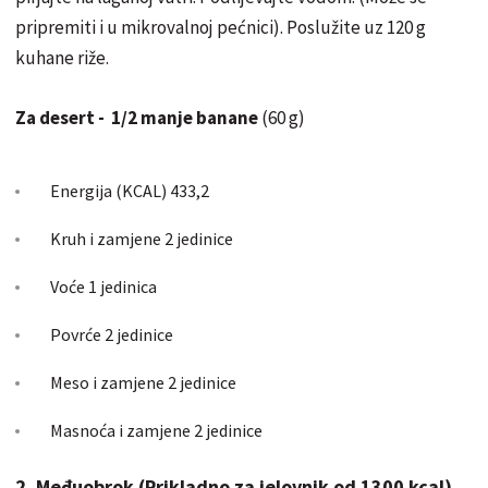
pripremiti i u mikrovalnoj pećnici). Poslužite uz 120 g
kuhane riže.
Za desert -
1/2 manje banane
(60 g)
Energija (KCAL) 433,2
Kruh i zamjene 2 jedinice
Voće 1 jedinica
Povrće 2 jedinice
Meso i zamjene 2 jedinice
Masnoća i zamjene 2 jedinice
2. Međuobrok (Prikladno za jelovnik od 1300 kcal)