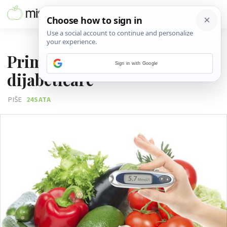
08. TRAVNJA 2016.
Primjer doručka i ručka za
Sign in with Google
dijabetičare
PIŠE
24SATA