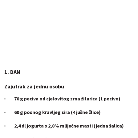
1. DAN
Zajutrak za jednu osobu
70 g peciva od cjelovitog zrna žitarica (1 pecivo)
60 g posnog kravljeg sira (4 jušne žlice)
2,4 dl jogurta s 2,8% mliječne masti (jedna šalica)