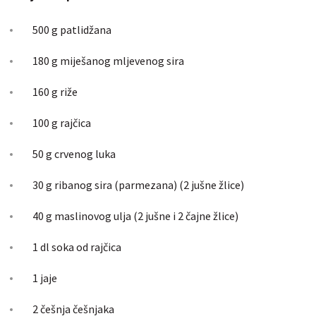
500 g patlidžana
180 g miješanog mljevenog sira
160 g riže
100 g rajčica
50 g crvenog luka
30 g ribanog sira (parmezana) (2 jušne žlice)
40 g maslinovog ulja (2 jušne i 2 čajne žlice)
1 dl soka od rajčica
1 jaje
2 češnja češnjaka