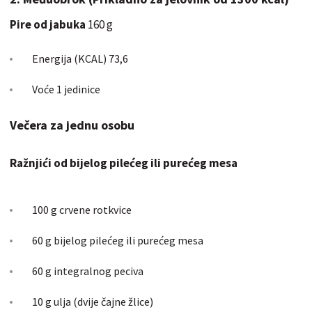
Pire od jabuka
160 g
Energija (KCAL) 73,6
Voće 1 jedinice
Večera za jednu osobu
Ražnjići od bijelog pilećeg ili purećeg mesa
100 g crvene rotkvice
60 g bijelog pilećeg ili purećeg mesa
60 g integralnog peciva
10 g ulja (dvije čajne žlice)