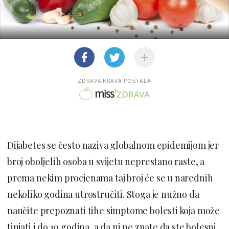
ZDRAVA KRAVA POSTALA
Dijabetes se često naziva globalnom epidemijom jer
broj oboljelih osoba u svijetu neprestano raste, a
prema nekim procjenama taj broj će se u narednih
nekoliko godina utrostručiti. Stoga je nužno da
naučite prepoznati tihe simptome bolesti koja može
tinjati i do 10 godina, a da ni ne znate da ste bolesni.