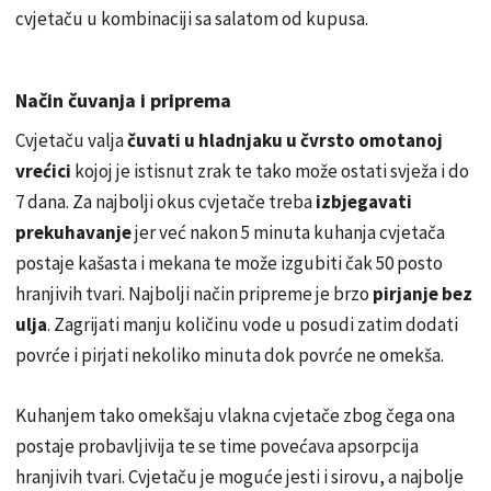
cvjetaču u kombinaciji sa salatom od kupusa.
Način čuvanja i
priprema
Cvjetaču valja
čuvati u hladnjaku u čvrsto omotanoj
vrećici
kojoj je istisnut zrak te tako može ostati svježa i do
7 dana. Za najbolji okus cvjetače treba
izbjegavati
prekuhavanje
jer već nakon 5 minuta kuhanja cvjetača
postaje kašasta i mekana te može izgubiti čak 50 posto
hranjivih tvari. Najbolji način pripreme je brzo
pirjanje bez
ulja
. Zagrijati manju količinu vode u posudi zatim dodati
povrće i pirjati nekoliko minuta dok povrće ne omekša.
Kuhanjem tako omekšaju vlakna cvjetače zbog čega ona
postaje probavljivija te se time povećava apsorpcija
hranjivih tvari. Cvjetaču je moguće jesti i sirovu, a najbolje