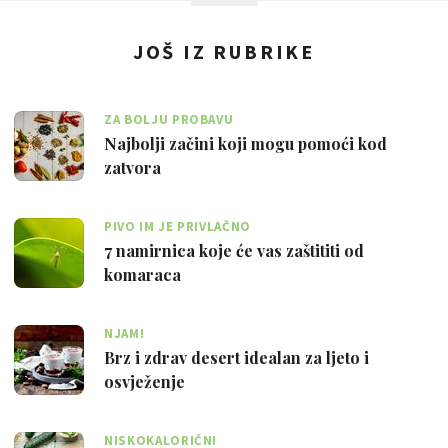
JOŠ IZ RUBRIKE
ZA BOLJU PROBAVU
Najbolji začini koji mogu pomoći kod
zatvora
PIVO IM JE PRIVLAČNO
7 namirnica koje će vas zaštititi od
komaraca
NJAM!
Brz i zdrav desert idealan za ljeto i
osvježenje
NISKOKALORIČNI