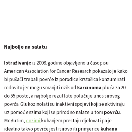
Najbolje na salatu
Istraživanje
iz 2008. godine objavljeno u časopisu
American Association for Cancer Research pokazalo je kako
bi pušači trebali povrće iz porodice krstašica konzumirati
redovito jer mogu smanjiti rizik od
karcinoma
pluća za 20
do 55 posto, a najbolje rezultate polučuje unos sirovog
povrća. Glukozinolati su inaktivni spojevi koji se aktiviraju
uz pomoć enzima koji se prirodno nalaze u tom
povrću
.
Međutim,
enzimi
kuhanjem
prestaju djelovati pa je
idealno takvo povrće jesti sirovo ili primjerice
kuhanu