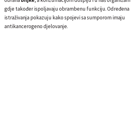
obrana
biljke
, a konzumacijom dospiju i u naš organizam
gdje također ispoljavaju obrambenu funkciju. Određena
istraživanja pokazuju kako spojevi sa sumporom imaju
antikancerogeno djelovanje.