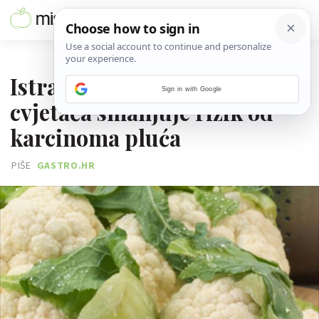
18. OŽUJKA 2013.
Istraživanja su pokazala da
Sign in with Google
cvjetača smanjuje rizik od
karcinoma pluća
PIŠE
GASTRO.HR