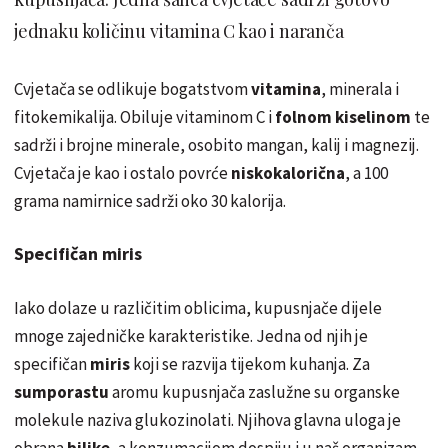
jednaku količinu vitamina C kao i naranča
Cvjetača se odlikuje bogatstvom
vitamina
, minerala i
fitokemikalija. Obiluje vitaminom C i
folnom kiselinom
te
sadrži i brojne minerale, osobito mangan, kalij i magnezij.
Cvjetača je kao i ostalo povrće
niskokalorična
, a 100
grama namirnice sadrži oko 30 kalorija.
Specifičan miris
Iako dolaze u različitim oblicima,
kupusnjače
dijele
mnoge zajedničke karakteristike. Jedna od njih je
specifičan
miris
koji se razvija tijekom kuhanja. Za
sumporastu
aromu
kupusnjača
zaslužne su organske
molekule naziva glukozinolati. Njihova glavna uloga je