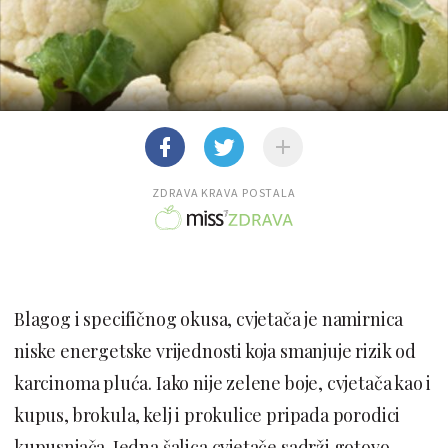
ZDRAVA KRAVA POSTALA
Blagog i specifičnog okusa, cvjetača je namirnica
niske energetske vrijednosti koja smanjuje rizik od
karcinoma pluća. Iako nije zelene boje, cvjetača kao i
kupus, brokula, kelj i prokulice pripada porodici
kupusnjača. Jedna šalica cvjetače sadrži gotovo