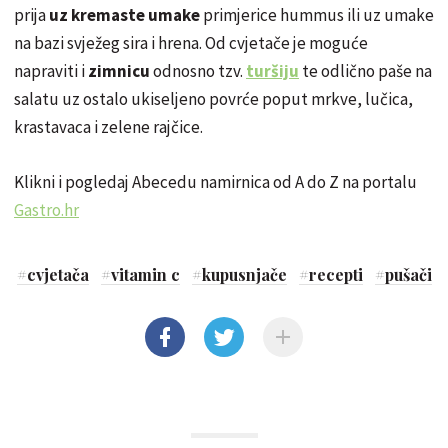
prija
uz kremaste umake
primjerice hummus ili uz umake
na bazi svježeg sira i hrena. Od cvjetače je moguće
napraviti i
zimnicu
odnosno tzv.
turšiju
te odlično paše na
salatu uz ostalo ukiseljeno povrće poput mrkve, lučica,
krastavaca i zelene rajčice.
Klikni i pogledaj Abecedu namirnica od A do Z na portalu
Gastro.hr
#
cvjetača
#
vitamin c
#
kupusnjače
#
recepti
#
pušači