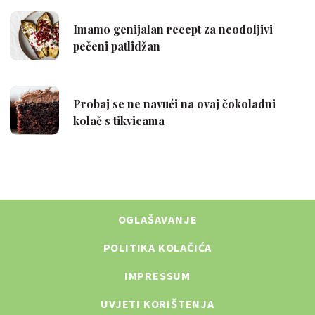
OGLAŠAVANJE
POLITIKA KOLAČIĆA
IMPRESSUM
UVJETI KORIŠTENJA