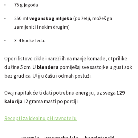
75 g jagoda
250 ml
veganskog mlijeka
(po želji, možeš ga
zamijeniti i nekim drugim)
3-4 kocke leda.
Operi listove cikle i nareži ih na manje komade, otprilike
dužine 5 cm. U
blenderu
pomiješaj sve sastojke u gust sok
bez grudica. Ulij u čašu i odmah posluži.
Ovaj napitak će ti dati potrebnu energiju, uz svega
129
kalorija
i 2 grama masti po porciji.
Recepti za idealnu pH ravnotežu