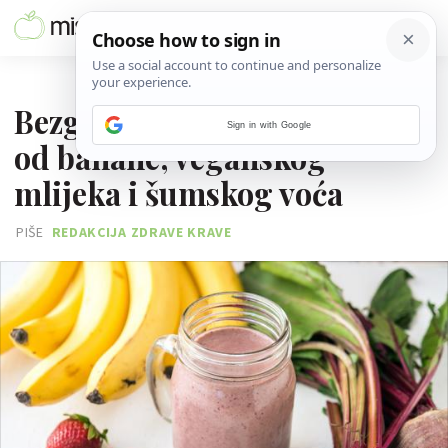
10. OŽUJKA 2017.
Bezglutenski doručak - sok
Sign in with Google
od banane, veganskog
mlijeka i šumskog voća
PIŠE
REDAKCIJA ZDRAVE KRAVE