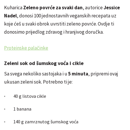
Kuharica
Zeleno povrće za svaki dan
, autorice
Jessice
Nadel
, donosi 100 jednostavnih veganskih recepata uz
koje ćeš u svaki obrok uvrstiti zeleno povrće. Ovdje ti
donosimo prijedlog zdravog i hranjivog doručka.
Proteinske palačinke
Zeleni sok od šumskog voća i cikle
Sa svega nekoliko sastojaka i u
5 minuta
, pripremi ovaj
ukusan zeleni sok. Potrebno ti je:
40 g listova cikle
1 banana
140 g zamrznutog šumskog voća