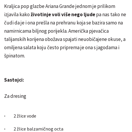
Kraljica pop glazbe Ariana Grande jednom je prilikom
izjavila kako
životinje voli više nego ljude
pa nas tako ne
čudi da je i ona prešla na prehranu koja se bazira samo na
namirnicama biljnog porijekla. Američka pjevačica
talijanskih korijena obožava spajati neuobičajene okuse, a
omiljena salata koju često priprema je ona s jagodama i
špinatom.
Sastojci:
Za dresing
2 žlice vode
2 žlice balzamičnog octa