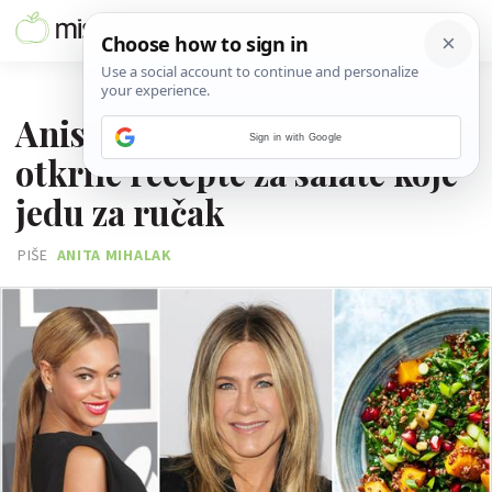
24. OŽUJKA 2024.
Aniston, Grande i Beyonce
Sign in with Google
otkrile recepte za salate koje
jedu za ručak
PIŠE
ANITA MIHALAK