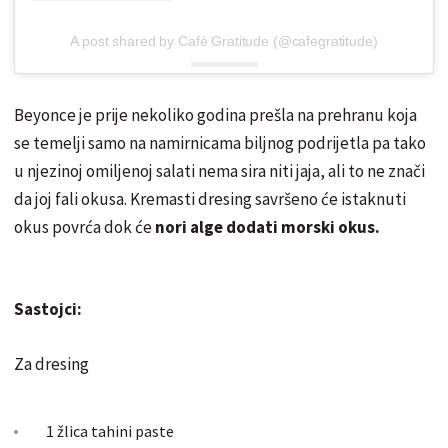
A post shared by Café Gratitude (@cafegratitude)
Beyonce je prije nekoliko godina prešla na prehranu koja
se temelji samo na namirnicama biljnog podrijetla pa tako
u njezinoj omiljenoj salati nema sira niti jaja, ali to ne znači
da joj fali okusa. Kremasti dresing savršeno će istaknuti
okus povrća dok će
nori alge dodati morski okus.
Sastojci:
Za dresing
1 žlica tahini paste