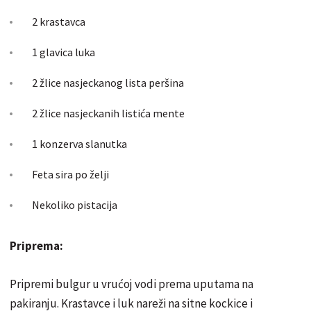
2 krastavca
1 glavica luka
2 žlice nasjeckanog lista peršina
2 žlice nasjeckanih listića mente
1 konzerva slanutka
Feta sira po želji
Nekoliko pistacija
Priprema:
Pripremi bulgur u vrućoj vodi prema uputama na
pakiranju. Krastavce i luk nareži na sitne kockice i