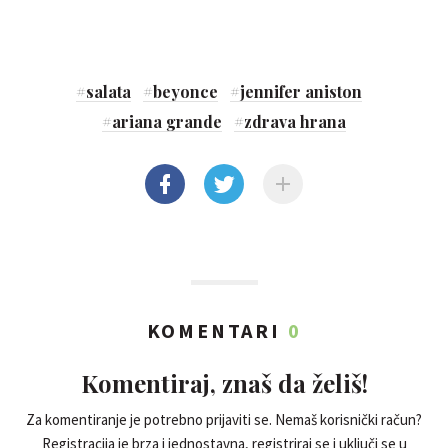
#
salata
#
beyonce
#
jennifer aniston
#
ariana grande
#
zdrava hrana
KOMENTARI
0
Komentiraj, znaš da želiš!
Za komentiranje je potrebno prijaviti se. Nemaš korisnički račun?
Registracija je brza i jednostavna, registriraj se i uključi se u