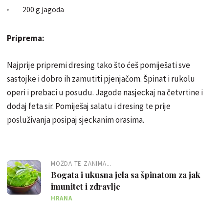
200 g jagoda
Priprema:
Najprije pripremi dresing tako što ćeš pomiješati sve
sastojke i dobro ih zamutiti pjenjačom. Špinat i rukolu
operi i prebaci u posudu. Jagode nasjeckaj na četvrtine i
dodaj feta sir. Pomiješaj salatu i dresing te prije
posluživanja posipaj sjeckanim orasima.
MOŽDA TE ZANIMA...
Bogata i ukusna jela sa špinatom za jak
imunitet i zdravlje
HRANA