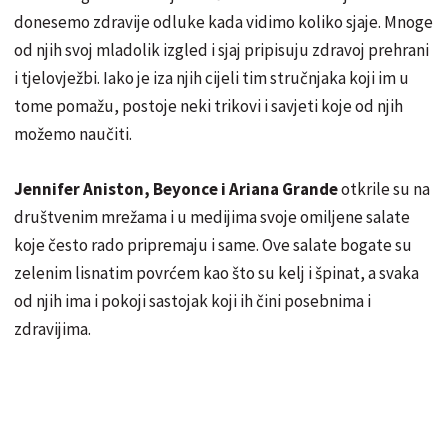
donesemo zdravije odluke kada vidimo koliko sjaje. Mnoge
od njih svoj mladolik izgled i sjaj pripisuju zdravoj prehrani
i tjelovježbi. Iako je iza njih cijeli tim stručnjaka koji im u
tome pomažu, postoje neki trikovi i savjeti koje od njih
možemo naučiti.
Jennifer Aniston, Beyonce i Ariana Grande
otkrile su na
društvenim mrežama i u medijima svoje omiljene salate
koje često rado pripremaju i same. Ove salate bogate su
zelenim lisnatim povrćem kao što su kelj i špinat, a svaka
od njih ima i pokoji sastojak koji ih čini posebnima i
zdravijima.