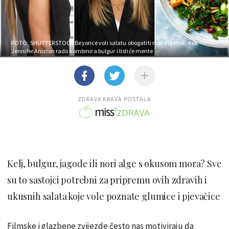
FOTO: SHUTTERSTOCK
Beyonce voli salatu obogatiti nori algama, dok
Jennifer Aniston rado kombinira bulgur i listiće mente
ZDRAVA KRAVA POSTALA
Kelj, bulgur, jagode ili nori alge s okusom mora? Sve
su to sastojci potrebni za pripremu ovih zdravih i
ukusnih salata koje vole poznate glumice i pjevačice
Filmske i glazbene zvijezde često nas motiviraju da