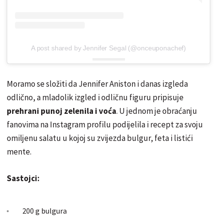
A post shared by Jennifer Segal (@onceuponachef)
Moramo se složiti da Jennifer Aniston i danas izgleda
odlično, a mladolik izgled i odličnu figuru pripisuje
prehrani punoj zelenila i voća
. U jednom je obraćanju
fanovima na Instagram profilu podijelila i recept za svoju
omiljenu salatu u kojoj su zvijezda bulgur, feta i listići
mente.
Sastojci:
200 g bulgura