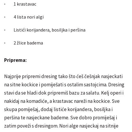
1 krastavac
4 lista nori algi
Listići korijandera, bosiljka i peršina
2 žlice badema
Priprema:
Najprije pripremi dresing tako što ćeš češnjak nasjeckati
na sitne kockice i pomiješati s ostalim sastojcima. Dresing
stavi da se hladi dok pripremiš bazu za salatu. Kelj operi i
nakidaj na komadiće, a krastavac nareži na kockice. Sve
skupa pomiješaj, dodaj listiće korijandera, bosiljka i
peršina te nasjeckane bademe. Sve dobro promiješaj i
zatim poveži s dresingom. Nori alge nasjeckaj na sitnije