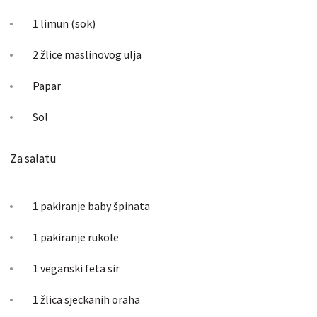
1 limun (sok)
2 žlice maslinovog ulja
Papar
Sol
Za salatu
1 pakiranje baby špinata
1 pakiranje rukole
1 veganski feta sir
1 žlica sjeckanih oraha