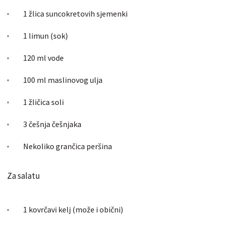
1 žlica suncokretovih sjemenki
1 limun (sok)
120 ml vode
100 ml maslinovog ulja
1 žličica soli
3 češnja češnjaka
Nekoliko grančica peršina
Za salatu
1 kovrčavi kelj (može i obični)