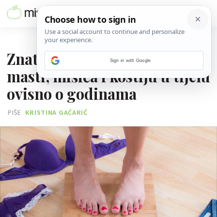
08. RUJNA 2024.
Znate li koliki treba biti udio
Sign in with Google
masti, mišića i kostiju u tijelu
ovisno o godinama
PIŠE
KRISTINA GAĆARIĆ