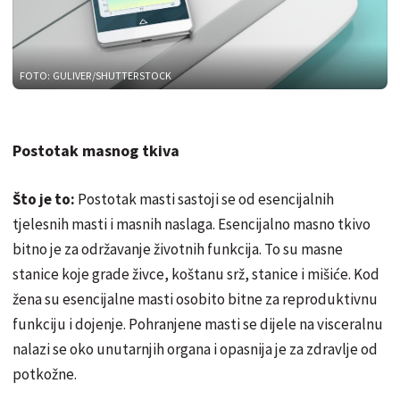
FOTO: GULIVER/SHUTTERSTOCK
Postotak masnog tkiva
Što je to:
Postotak masti sastoji se od esencijalnih
tjelesnih masti i masnih naslaga. Esencijalno masno tkivo
bitno je za održavanje životnih funkcija. To su masne
stanice koje grade živce, koštanu srž, stanice i mišiće. Kod
žena su esencijalne masti osobito bitne za reproduktivnu
funkciju i dojenje. Pohranjene masti se dijele na visceralnu
nalazi se oko unutarnjih organa i opasnija je za zdravlje od
potkožne.