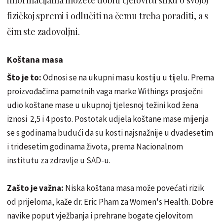
fizičkoj spremi i odlučiti na čemu treba poraditi, a s
čim ste zadovoljni.
Koštana masa
Što je to:
Odnosi se na ukupni masu kostiju u tijelu. Prema
proizvođačima pametnih vaga marke Withings prosječni
udio koštane mase u ukupnoj tjelesnoj težini kod žena
iznosi 2,5 i 4 posto. Postotak udjela koštane mase mijenja
se s godinama budući da su kosti najsnažnije u dvadesetim
i tridesetim godinama života, prema Nacionalnom
institutu za zdravlje u SAD-u.
Zašto je važna:
Niska koštana masa može povećati rizik
od prijeloma, kaže dr. Eric Pham za Women's Health. Dobre
navike poput vježbanja i prehrane bogate cjelovitom