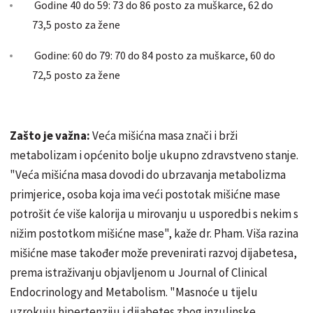
Godine 40 do 59: 73 do 86 posto za muškarce, 62 do
73,5 posto za žene
Godine: 60 do 79: 70 do 84 posto za muškarce, 60 do
72,5 posto za žene
Zašto je važna:
Veća mišićna masa znači i brži
metabolizam i općenito bolje ukupno zdravstveno stanje.
"Veća mišićna masa dovodi do ubrzavanja metabolizma
primjerice, osoba koja ima veći postotak mišićne mase
potrošit će više kalorija u mirovanju u usporedbi s nekim s
nižim postotkom mišićne mase", kaže dr. Pham. Viša razina
mišićne mase također može prevenirati razvoj dijabetesa,
prema istraživanju objavljenom u Journal of Clinical
Endocrinology and Metabolism. "Masnoće u tijelu
uzrokuju hipertenziju i dijabetes zbog inzulinske