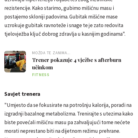
rezistencije. Kako starimo, gubimo mišićnu masu i
postajemo skloniji padovima. Gubitak mišićne mase
uzrokuje gubitak ravnoteže i snage te je zato redovita
tjelovježba ključ dobrog zdravlja u kasnijim godinama".
MOŽDA TE ZANIMA...
Trener pokazuje 4 vježbe s afterburn
učinkom
FITNESS
Savjet trenera
"Umjesto da se fokusirate na potrošnju kalorija, poradi na
izgradnji bazalnog metabolizma. Trenirajte s utezima kako
biste povećali mišićnu masu pa zahvaljujući tome nećete
morati neprestano biti na dijetnom režimu prehrane.