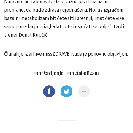
Naravno, ne zaboravite da je važno paziti na način
prehrane, da bude zdrava i ujednačena. No, uz izgrađeni
bazalni metabolizam bit ćete siti i sretniji, imat ćete više
samopouzdanja, a izgledat ćete i osjećati se bolje", tvrdi
trener Donat Rupčić.
Članak je iz arhive missZDRAVE i sada je ponovno objavljen.
#
mršavljenje
#
metabolizam