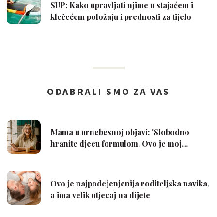
SUP: Kako upravljati njime u stajaćem i
klečećem položaju i prednosti za tijelo