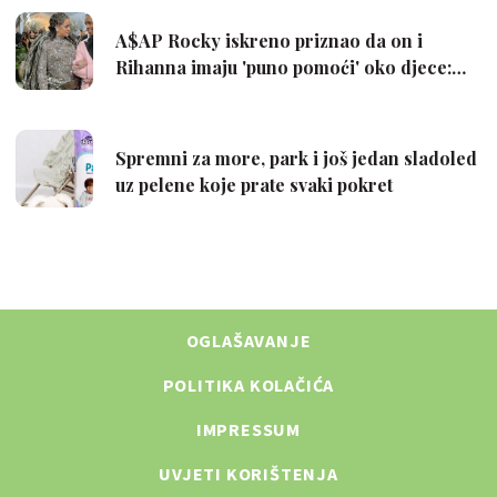
OGLAŠAVANJE
POLITIKA KOLAČIĆA
IMPRESSUM
UVJETI KORIŠTENJA