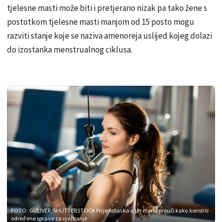
tjelesne masti može biti i pretjerano nizak pa tako žene s
postotkom tjelesne masti manjom od 15 posto mogu
razviti stanje koje se naziva amenoreja uslijed kojeg dolazi
do izostanka menstrualnog ciklusa.
FOTO: GULIVER/SHUTTERSTOCK
Prije odlaska u teretanu prouči kako koristiti
određene sprave za vježbanje