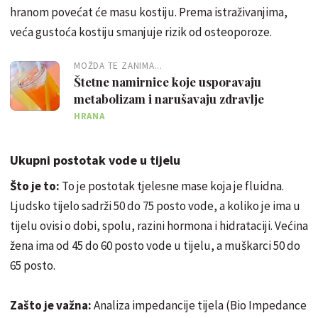
hranom povećat će masu kostiju. Prema istraživanjima,
veća gustoća kostiju smanjuje rizik od osteoporoze.
MOŽDA TE ZANIMA...
Štetne namirnice koje usporavaju
metabolizam i narušavaju zdravlje
HRANA
Ukupni postotak vode u tijelu
Što je to:
To je postotak tjelesne mase koja je fluidna.
Ljudsko tijelo sadrži 50 do 75 posto vode, a koliko je ima u
tijelu ovisi o dobi, spolu, razini hormona i hidrataciji. Većina
žena ima od 45 do 60 posto vode u tijelu, a muškarci 50 do
65 posto.
Zašto je važna:
Analiza impedancije tijela (Bio Impedance