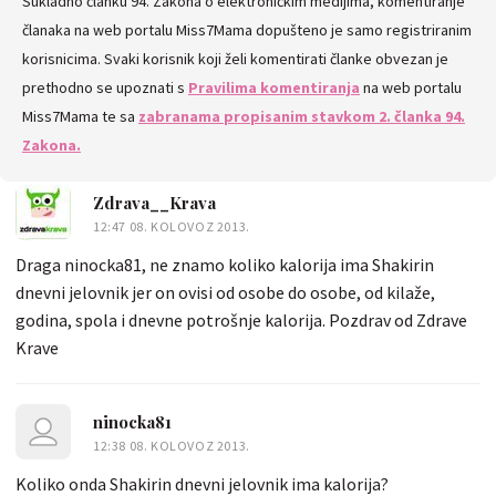
Sukladno članku 94. Zakona o elektroničkim medijima, komentiranje
KOMENTARE
članaka na web portalu Miss7Mama dopušteno je samo registriranim
korisnicima. Svaki korisnik koji želi komentirati članke obvezan je
prethodno se upoznati s
Pravilima komentiranja
na web portalu
Miss7Mama te sa
zabranama propisanim stavkom 2. članka 94.
Zakona.
Zdrava__Krava
12:47 08. KOLOVOZ 2013.
Draga ninocka81, ne znamo koliko kalorija ima Shakirin
dnevni jelovnik jer on ovisi od osobe do osobe, od kilaže,
godina, spola i dnevne potrošnje kalorija. Pozdrav od Zdrave
Krave
ninocka81
12:38 08. KOLOVOZ 2013.
Koliko onda Shakirin dnevni jelovnik ima kalorija?