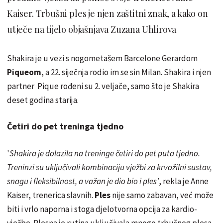
Kaiser. Trbušni ples je njen zaštitni znak, a kako on
utječe na tijelo objašnjava Zuzana Uhlirova
Shakira je u vezi s nogometašem Barcelone Gerardom
Piqueom
, a 22. siječnja rodio im se sin Milan. Shakira i njen
partner Pique rođeni su 2. veljače, samo što je Shakira
deset godina starija.
Četiri
do pet treninga tjedno
'
Shakira je dolazila na treninge četiri do pet puta tjedno.
Treninzi su uključivali kombinaciju vježbi za krvožilni sustav,
snagu i fleksibilnost, a važan je dio bio
i ples
'
, rekla je Anne
Kaiser, trenerica slavnih.
Ples
nije samo zabavan, već može
biti i vrlo naporna i stoga djelotvorna opcija za kardio-