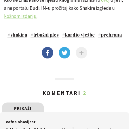
Ako ne znaš kako se riješiti kilograma razmisli o
ovoj
dijeti,
a na portalu Budi. IN-u pročitaj kako Shakira izgleda u
kožnom izdanju
.
#
shakira
#
trbušni ples
#
kardio vježbe
#
prehrana
KOMENTARI
2
PRIKAŽI
SVE
Važna obavijest