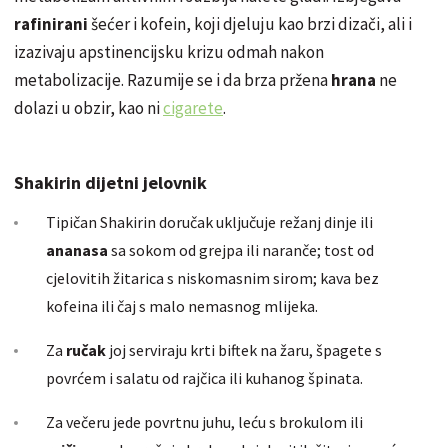
rafinirani
šećer i kofein, koji djeluju kao brzi dizači, ali i
izazivaju apstinencijsku krizu odmah nakon
metabolizacije. Razumije se i da brza pržena
hrana
ne
dolazi u obzir, kao ni
cigarete
.
Shakirin dijetni jelovnik
Tipičan Shakirin doručak uključuje režanj dinje ili
ananasa
sa sokom od grejpa ili naranče; tost od
cjelovitih žitarica s niskomasnim sirom;
kava bez
kofeina ili čaj s malo nemasnog mlijeka.
Za
ručak
joj serviraju krti biftek na žaru, špagete s
povrćem i salatu od rajčica ili kuhanog špinata.
Za večeru jede povrtnu juhu, leću s brokulom ili