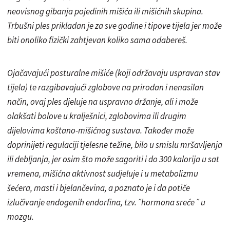
neovisnog gibanja pojedinih mišića ili mišićnih skupina.
Trbušni ples prikladan je za sve godine i tipove tijela jer može
biti onoliko fizički zahtjevan koliko sama odabereš.
Ojačavajući posturalne mišiće (koji održavaju uspravan stav
tijela) te razgibavajući zglobove na prirodan i nenasilan
način, ovaj ples djeluje na uspravno držanje, ali i može
olakšati bolove u kralješnici, zglobovima ili drugim
dijelovima koštano-mišićnog sustava. Također može
doprinijeti regulaciji tjelesne težine, bilo u smislu mršavljenja
ili debljanja, jer osim što može
sagoriti
i do 300 kalorija u sat
vremena, mišićna aktivnost sudjeluje i u metabolizmu
šećera, masti i bjelančevina, a poznato je i da potiče
izlučivanje endogenih endorfina, tzv.˝hormona sreće˝ u
mozgu.