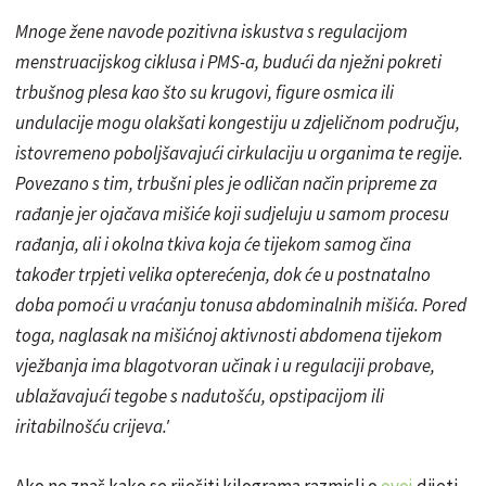
Mnoge žene navode pozitivna iskustva s regulacijom
menstruacijskog ciklusa i PMS-a, budući da nježni pokreti
trbušnog plesa kao što su krugovi, figure osmica ili
undulacije mogu olakšati kongestiju u zdjeličnom području,
istovremeno poboljšavajući cirkulaciju u organima te regije.
Povezano s tim, trbušni ples je odličan način pripreme za
rađanje jer ojačava mišiće koji sudjeluju u samom procesu
rađanja, ali i okolna tkiva koja će tijekom samog čina
također trpjeti velika opterećenja, dok će u postnatalno
doba pomoći u vraćanju tonusa abdominalnih mišića. Pored
toga, naglasak na mišićnoj aktivnosti abdomena tijekom
vježbanja ima blagotvoran učinak i u regulaciji probave,
ublažavajući tegobe s nadutošću, opstipacijom ili
iritabilnošću crijeva.'