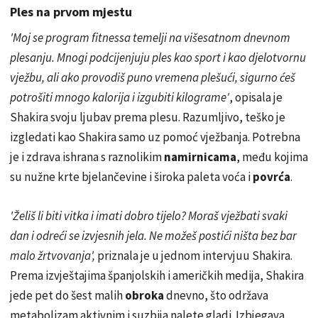
Ples na prvom mjestu
'Moj se program fitnessa temelji na višesatnom dnevnom
plesanju. Mnogi
podcijenjuju
ples kao sport i kao djelotvornu
vježbu, ali ako provodiš puno vremena plešući, sigurno ćeš
potrošiti mnogo kalorija i izgubiti kilograme'
, opisala je
Shakira svoju ljubav prema plesu. Razumljivo, teško je
izgledati kao Shakira samo uz pomoć vježbanja. Potrebna
je i zdrava ishrana s raznolikim
namirnicama
, među kojima
su nužne krte bjelančevine i široka paleta voća i
povrća
.
'Želiš li biti vitka i imati dobro tijelo? Moraš vježbati svaki
dan i odreći se izvjesnih jela. Ne možeš postići ništa bez bar
malo žrtvovanja',
priznala je u jednom intervjuu Shakira.
Prema izvještajima španjolskih i američkih medija, Shakira
jede pet do šest malih
obroka
dnevno, što održava
metabolizam aktivnim i suzbija nalete gladi. Izbjegava