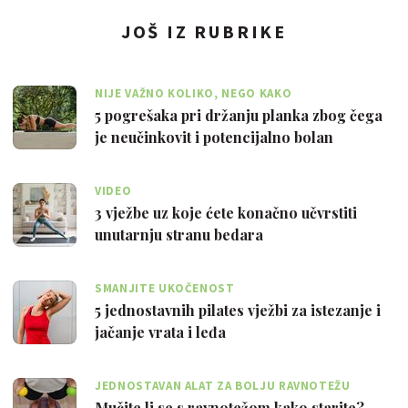
JOŠ IZ RUBRIKE
NIJE VAŽNO KOLIKO, NEGO KAKO
5 pogrešaka pri držanju planka zbog čega
je neučinkovit i potencijalno bolan
VIDEO
3 vježbe uz koje ćete konačno učvrstiti
unutarnju stranu bedara
SMANJITE UKOČENOST
5 jednostavnih pilates vježbi za istezanje i
jačanje vrata i leđa
JEDNOSTAVAN ALAT ZA BOLJU RAVNOTEŽU
Mučite li se s ravnotežom kako starite?