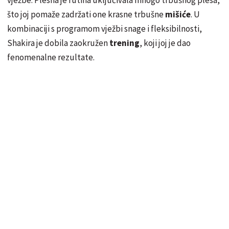
vježbe. Plesna je rutina uključivala mnogo trbušnog plesa,
što joj pomaže zadržati one krasne trbušne
mišiće
. U
kombinaciji s programom vježbi snage i fleksibilnosti,
Shakira je dobila zaokružen
trening
, koji joj je dao
fenomenalne rezultate.