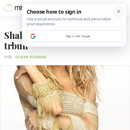
04. LIPNJA 2013.
Shakirine metode za ravan
Sign in with Google
trbuh
PIŠE
OZREN PODNAR