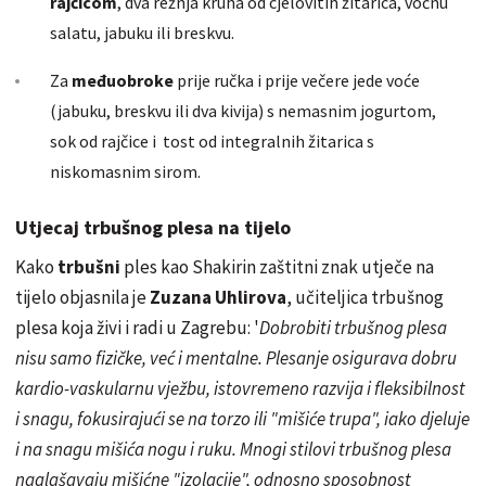
rajčicom
, dva režnja kruha od cjelovitih žitarica, voćnu
salatu, jabuku ili breskvu.
Za
međuobroke
prije ručka i prije večere jede voće
(jabuku, breskvu ili dva kivija) s nemasnim jogurtom,
sok od rajčice i tost od integralnih žitarica s
niskomasnim sirom.
Utjecaj trbušnog plesa na tijelo
Kako
trbušni
ples kao Shakirin zaštitni znak utječe na
tijelo
objasnila je
Zuzana Uhlirova
, učiteljica trbušnog
plesa koja živi i radi u Zagrebu: '
Dobrobiti trbušnog plesa
nisu samo fizičke, već i mentalne. Plesanje osigurava dobru
kardio-vaskularnu vježbu, istovremeno razvija i fleksibilnost
i snagu, fokusirajući se na torzo ili "mišiće trupa", iako djeluje
i na snagu mišića nogu i ruku. Mnogi stilovi trbušnog plesa
naglašavaju mišićne "izolacije", odnosno sposobnost