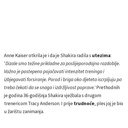
Anne Kaiser otkrila je i da je Shakira radila s
utezima
:
'
Dizale smo težine prikladne za
poslijeporođajno
razdoblje.
Važno je postepeno pojačavati intenzitet treninga i
izbjegavati forsiranje. Porod i briga oko djeteta iscrpljuju pa
treba čekati da se snaga i izdržljivost poprave.'
Prethodnih
je godina 36-godišnja Shakira vježbala s drugom
trenericom Tracy Anderson. I prije
trudnoće
, ples joj je bio
u žarištu zanimanja.