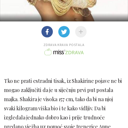
ZDRAVA KRAVA POSTALA
Tko ne prati estradni tisak, iz Shakirine pojave ne bi
mogao zaključiti da je u siječnju prvi put postala
majka. Shakira je visoka 157 cm, tako da bi na njoj
svaki kilogram viška bio i te kako vidljiv. Da bi
izgledala jednako dobro kao i prije trudnoće
predano vježba uz pomoć svoje trenerice Anne