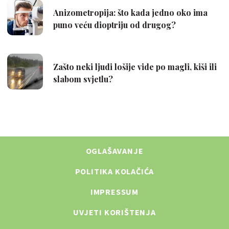
OGLAŠAVANJE
POLITIKA KOLAČIĆA
IMPRESSUM
UVJETI KORIŠTENJA