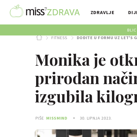
ZDRAVLJE
DIJ
BLIC
FITNESS
DOĐITE U FORMU UZ LET'S G
Monika je otkr
prirodan način
izgubila kilo
PIŠE
MISSMIND
30. LIPNJA 2023.