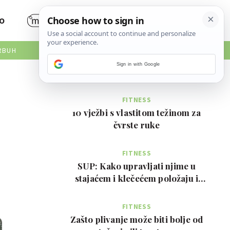
O
RBUH
NAJČITANIJE
Sign in with Google
FITNESS
10 vježbi s vlastitom težinom za
čvrste ruke
FITNESS
SUP: Kako upravljati njime u
stajaćem i klečećem položaju i
prednosti za tijelo
FITNESS
Zašto plivanje može biti bolje od