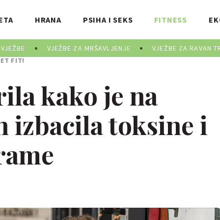
ETA
HRANA
PSIHA I SEKS
FITNESS
EK
 VJEŽBE
VJEŽBE ZA MRŠAVLJENJE
VJEŽBE ZA RAVAN T
ET FIT!
ila kako je na
 izbacila toksine i
grame