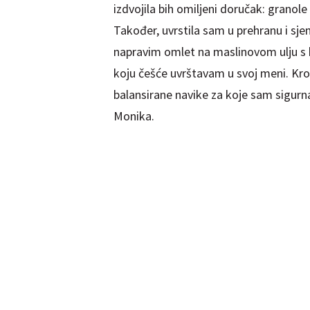
izdvojila bih omiljeni doručak: grano
Također, uvrstila sam u prehranu i sje
napravim omlet na maslinovom ulju s 
koju češće uvrštavam u svoj meni. Kroz
balansirane navike za koje sam sigurna 
Monika.