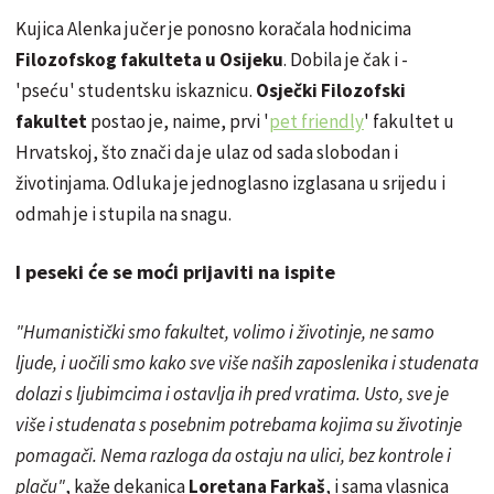
Kujica Alenka jučer je ponosno koračala hodnicima
Filozofskog fakulteta u Osijeku
. Dobila je čak i -
'pseću' studentsku iskaznicu.
Osječki Filozofski
fakultet
postao je, naime, prvi '
pet friendly
' fakultet u
Hrvatskoj, što znači da je ulaz od sada slobodan i
životinjama. Odluka je jednoglasno izglasana u srijedu i
odmah je i stupila na snagu.
I peseki će se moći prijaviti na ispite
"Humanistički smo fakultet, volimo i životinje, ne samo
ljude, i uočili smo kako sve više naših zaposlenika i studenata
dolazi s ljubimcima i ostavlja ih pred vratima. Usto, sve je
više i studenata s posebnim potrebama kojima su životinje
pomagači. Nema razloga da ostaju na ulici, bez kontrole i
plaču"
, kaže dekanica
Loretana Farkaš
, i sama vlasnica