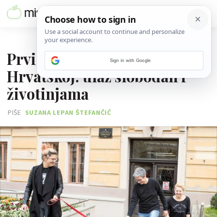
14. STUDENOGA 2017.
Prvi 'pet friendly' fakultet u
Sign in with Google
Hrvatskoj: ulaz slobodan i
životinjama
PIŠE
SUZANA LEPAN ŠTEFANČIĆ