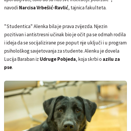
navodi
Narcisa Vrbešić-Ravlić
, tajnica fakulteta.
"Studentica" Alenka bila je prava zvijezda. Njezin
pozitivan i antistresni učinak bio je očit pa se odmah rodila
i ideja da se socijalizirane pse poput nje uključi i u program
psihološkog savjetovanja za studente. Alenku je dovela
Lucija Baraban iz
Udruge Pobjeda
, koja skrbi o
azilu za
pse
.