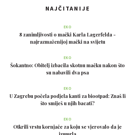
NAJČITANIJE
EKO
8 zanimljivosti o mački Karla Lagerfelda -
najrazmaženijoj mački na svijetu
EKO
Šokantno: Obitelj izbacila skotnu mačku nakon što
su nabavili dva psa
EKO
U Zagrebu počela podjela kanti za biootpad: Znaš li
što smiješ u njih bacati?
EKO
Otkrili vrstu kornjače za koju se vjerovalo da je
izumrla