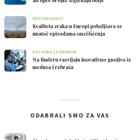
ali opće brojke izgledaju bolje
NEOČEKIVANO?
Kvaliteta zraka u Europi poboljšava se
unatoč epizodama onečišćenja
POTREBA ZA HRANOM
Na Ruđeru razvijaju inovativno gnojivo iz
meduza i rebraša