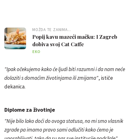
MOŽDA TE ZANIMA...
Popij kavu mazeći mačku: I Zagreb
dobiva svoj Cat Caffe
EKO
"Ipak očekujemo kako će ljudi biti razumni i da nam neće
dolaziti s domaćim životinjama ili zmijama"
, ističe
dekanica.
Diplome za životinje
"Nije bilo lako doći do ovoga statusa, no mi smo vlasnik
zgrade pa imamo pravo sami odlučiti kako ćemo je
uporabljivati, tako da su nas sve institucije podržale"
,