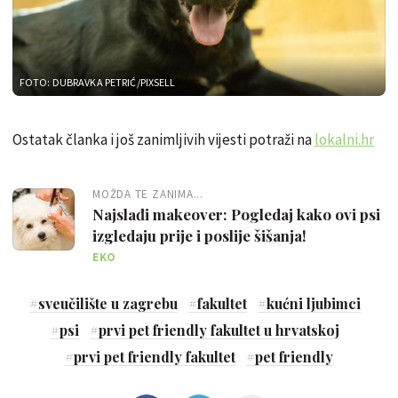
FOTO: DUBRAVKA PETRIĆ/PIXSELL
Ostatak članka i još zanimljivih vijesti potraži na
lokalni.hr
MOŽDA TE ZANIMA...
Najslađi makeover: Pogledaj kako ovi psi
izgledaju prije i poslije šišanja!
EKO
#
sveučilište u zagrebu
#
fakultet
#
kućni ljubimci
#
psi
#
prvi pet friendly fakultet u hrvatskoj
#
prvi pet friendly fakultet
#
pet friendly