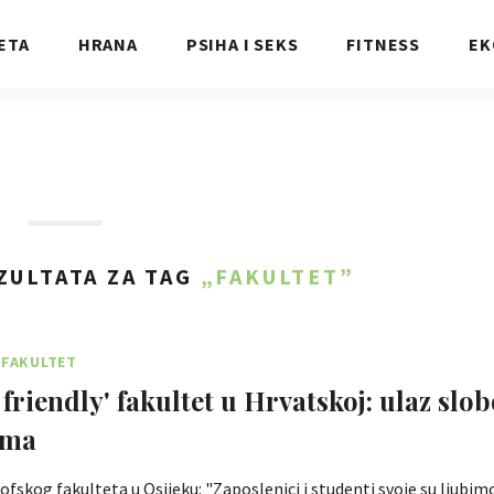
ETA
HRANA
PSIHA I SEKS
FITNESS
EK
ZULTATA ZA TAG
„FAKULTET”
 FAKULTET
 friendly' fakultet u Hrvatskoj: ulaz slo
ama
ofskog fakulteta u Osijeku: "Zaposlenici i studenti svoje su ljubimc