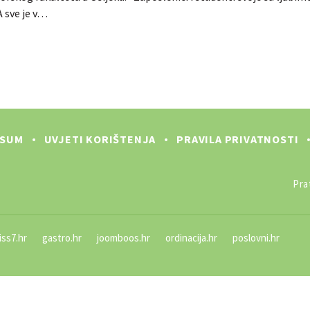
A sve je v…
SSUM
UVJETI KORIŠTENJA
PRAVILA PRIVATNOSTI
Prat
iss7.hr
gastro.hr
joomboos.hr
ordinacija.hr
poslovni.hr