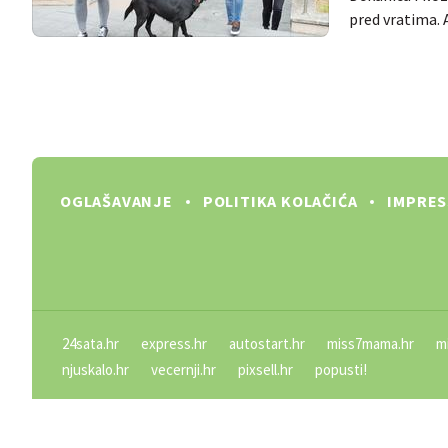
pred vratima. 
OGLAŠAVANJE
POLITIKA KOLAČIĆA
IMPRE
24sata.hr
express.hr
autostart.hr
miss7mama.hr
m
njuskalo.hr
vecernji.hr
pixsell.hr
popusti!