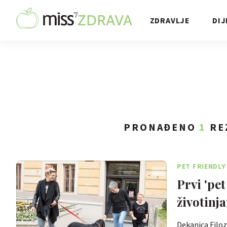
ZDRAVLJE
DIJ
PRONAĐENO
1
RE
PET FRIENDLY
Prvi 'pet
životinj
Dekanica Filoz