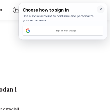
O
Sign in with Google
bodan i
e ostavljali