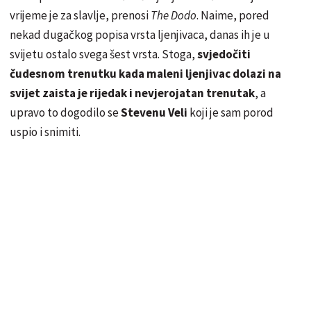
vrijeme je za slavlje, prenosi
The Dodo
. Naime, pored
nekad dugačkog popisa vrsta ljenjivaca, danas ih je u
svijetu ostalo svega šest vrsta. Stoga,
svjedočiti
čudesnom trenutku kada maleni ljenjivac dolazi na
svijet zaista je rijedak i nevjerojatan trenutak
, a
upravo to dogodilo se
Stevenu Veli
koji je sam porod
uspio i snimiti.