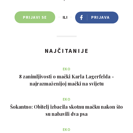
PRIJAVI SE
ILI
PRIJAVA
NAJČITANIJE
EKO
8 zanimljivosti o mački Karla Lagerfelda -
najrazmaženijoj mački na svijetu
EKO
Šokantno: Obitelj izbacila skotnu mačku nakon što
su nabavili dva psa
EKO