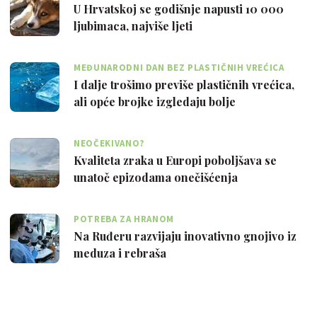
U Hrvatskoj se godišnje napusti 10 000
ljubimaca, najviše ljeti
MEĐUNARODNI DAN BEZ PLASTIČNIH VREĆICA
I dalje trošimo previše plastičnih vrećica,
ali opće brojke izgledaju bolje
NEOČEKIVANO?
Kvaliteta zraka u Europi poboljšava se
unatoč epizodama onečišćenja
POTREBA ZA HRANOM
Na Ruđeru razvijaju inovativno gnojivo iz
meduza i rebraša