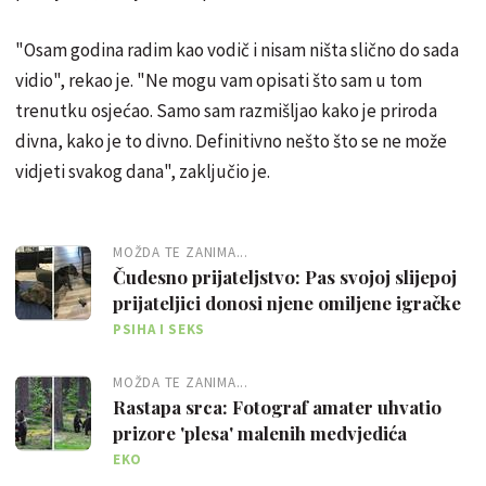
"Osam godina radim kao vodič i nisam ništa slično do sada
vidio", rekao je. "Ne mogu vam opisati što sam u tom
trenutku osjećao. Samo sam razmišljao kako je priroda
divna, kako je to divno. Definitivno nešto što se ne može
vidjeti svakog dana", zaključio je.
MOŽDA TE ZANIMA...
Čudesno prijateljstvo: Pas svojoj slijepoj
prijateljici donosi njene omiljene igračke
PSIHA I SEKS
MOŽDA TE ZANIMA...
Rastapa srca: Fotograf amater uhvatio
prizore 'plesa' malenih medvjedića
EKO