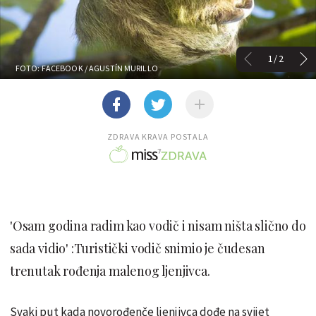
1/2
FOTO: FACEBOOK / AGUSTÍN MURILLO
ZDRAVA KRAVA POSTALA
'Osam godina radim kao vodič i nisam ništa slično do
sada vidio' :Turistički vodič snimio je čudesan
trenutak rođenja malenog ljenjivca.
Svaki put kada novorođenče ljenjivca dođe na svijet