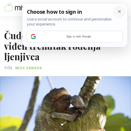
09. OŽUJKA 2020.
Čudesno: Snimljen rijetko
Sign in with Google
viđen trenutak rođenja
ljenjivca
PIŠE
MISS ZDRAVA