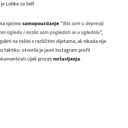
la je Lobke za Self.
 na njezino
samopouzdanje
. "
Bla sam u depresiji.
om izgledu i mrzila sam pogledati se u ogledalu
",
ubiti na težini s različitim dijetama, ali nikada nije
u taktiku: otvorila je javni Instagram profil
umentirati cijeli proces
mršavljenja
.