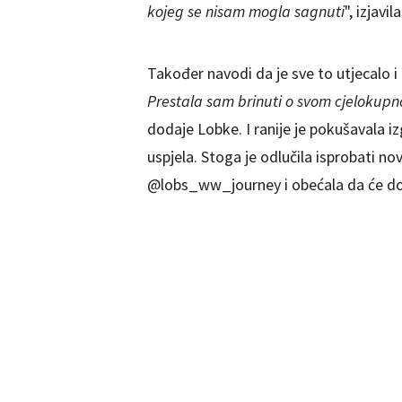
kojeg se nisam mogla sagnuti
", izjavi
Također navodi da je sve to utjecalo i
Prestala sam brinuti o svom cjelokupn
dodaje Lobke. I ranije je pokušavala izg
uspjela. Stoga je odlučila isprobati nov
@lobs_ww_journey i obećala da će dok