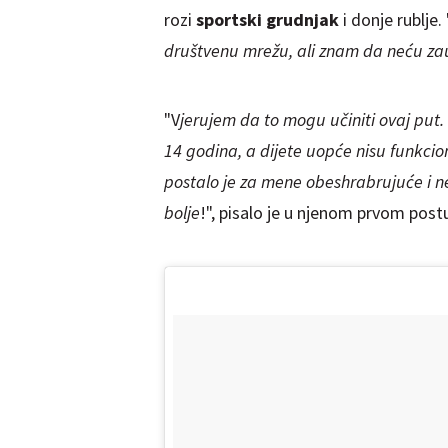
rozi
sportski grudnjak
i donje rublje. 
društvenu mrežu, ali znam da neću zau
"V
jerujem da to mogu učiniti ovaj put. 
14 godina, a dijete uopće nisu funkcion
postalo je za mene obeshrabrujuće i n
bolje
!", pisalo je u njenom prvom post