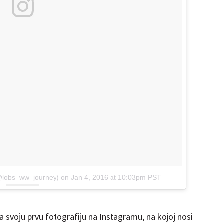
(@lobs_ww_journey)
on
Jan 4, 2016 at 10:03pm PST
la svoju prvu fotografiju na Instagramu, na kojoj nosi