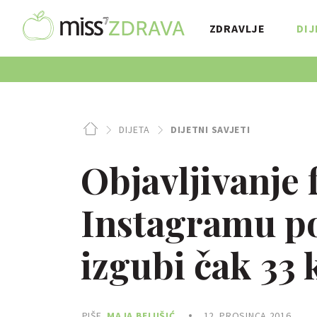
ZDRAVLJE
DIJ
DIJETA
DIJETNI SAVJETI
Objavljivanje 
Instagramu po
izgubi čak 33 
PIŠE
MAJA BELUŠIĆ
12. PROSINCA 2016.