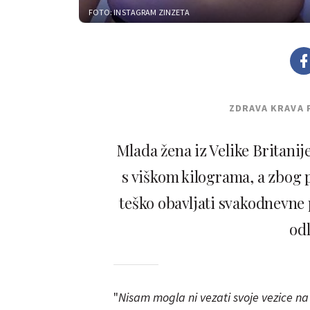
FOTO: INSTAGRAM ZINZETA
ZDRAVA KRAVA 
Mlada žena iz Velike Britani
s viškom kilograma, a zbog p
teško obavljati svakodnevne 
odl
"
Nisam mogla ni vezati svoje vezice na