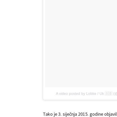
A video posted by Lobke / Uk 🇬🇧 
Tako je 3. siječnja 2015. godine objavi