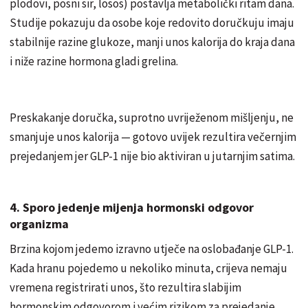
plodovi, posni sir, losos) postavlja metabolički ritam dana.
Studije pokazuju da osobe koje redovito doručkuju imaju
stabilnije razine glukoze, manji unos kalorija do kraja dana
i niže razine hormona gladi grelina.
Preskakanje doručka, suprotno uvriježenom mišljenju, ne
smanjuje unos kalorija — gotovo uvijek rezultira večernjim
prejedanjem jer GLP-1 nije bio aktiviran u jutarnjim satima.
4. Sporo jedenje mijenja hormonski odgovor
organizma
Brzina kojom jedemo izravno utječe na oslobađanje GLP-1.
Kada hranu pojedemo u nekoliko minuta, crijeva nemaju
vremena registrirati unos, što rezultira slabijim
hormonskim odgovorom i većim rizikom za prejedanje.