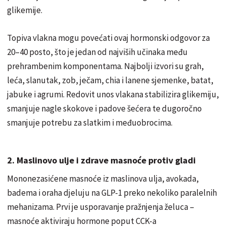
glikemije.
Topiva vlakna mogu povećati ovaj hormonski odgovor za
20–40 posto, što je jedan od najviših učinaka među
prehrambenim komponentama. Najbolji izvori su grah,
leća, slanutak, zob, ječam, chia i lanene sjemenke, batat,
jabuke i agrumi. Redovit unos vlakana stabilizira glikemiju,
smanjuje nagle skokove i padove šećera te dugoročno
smanjuje potrebu za slatkim i međuobrocima.
2. Maslinovo ulje i zdrave masnoće protiv gladi
Mononezasićene masnoće iz maslinova ulja, avokada,
badema i oraha djeluju na GLP-1 preko nekoliko paralelnih
mehanizama. Prvi je usporavanje pražnjenja želuca –
masnoće aktiviraju hormone poput CCK-a