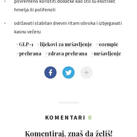
povremeno koristiti dodatke kao što su ekstrakt
hmelja ili polifenoli
održavati stabilan dnevni ritam obroka i izbjegavati
kasnu večeru
#
GLP-1
#
lijekovi za mršavljenje
#
ozempic
#
prehrana
#
zdrava prehrana
#
mršavljenje
KOMENTARI
0
Komentiraj, znaš da želiš!