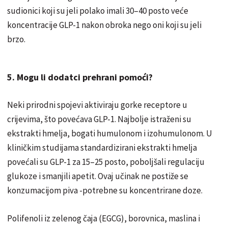
sudionici koji su jeli polako imali 30–40 posto veće
koncentracije GLP-1 nakon obroka nego oni koji su jeli
brzo.
5. Mogu li dodatci prehrani pomoći?
Neki prirodni spojevi aktiviraju gorke receptore u
crijevima, što povećava GLP-1. Najbolje istraženi su
ekstrakti hmelja, bogati humulonom i izohumulonom. U
kliničkim studijama standardizirani ekstrakti hmelja
povećali su GLP-1 za 15–25 posto, poboljšali regulaciju
glukoze i smanjili apetit. Ovaj učinak ne postiže se
konzumacijom piva -potrebne su koncentrirane doze.
Polifenoli iz zelenog čaja (EGCG), borovnica, maslina i