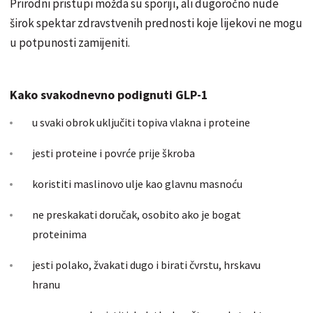
Prirodni pristupi možda su sporiji, ali dugoročno nude
širok spektar zdravstvenih prednosti koje lijekovi ne mogu
u potpunosti zamijeniti.
Kako svakodnevno podignuti GLP-1
u svaki obrok uključiti topiva vlakna i proteine
jesti proteine i povrće prije škroba
koristiti maslinovo ulje kao glavnu masnoću
ne preskakati doručak, osobito ako je bogat
proteinima
jesti polako, žvakati dugo i birati čvrstu, hrskavu
hranu