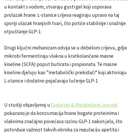
u kontakt s vodom, stvaraju gusti gel koji usporava
prolazak hrane. L-stanice crijeva reagiraju upravo na taj
sporiji ulazak hranjivih tvari, što potiče stabilnije i snažnije
otpuštanje GLP-1.
Drugi ključni mehanizam odvija se u debelom crijevu, gdje
mikrobi fermentiraju vlakna u kratkolančane masne
kiseline (SCFA) poput butirata i propionata. Te masne
kiseline djeluju kao ”metabolički prekidači“ koji aktiviraju
L-stanice i dodatno pojačavaju lučenje GLP-1.
U studiji objavljenoj u
Diabetes & Metabolism Journal
pokazano je da konzumacija hrane bogate proteinima i
vlaknima značajno povećava razinu GLP-1 nakon jela, što
potvrđuje važnost takvih obroka za regulaciju apetita i