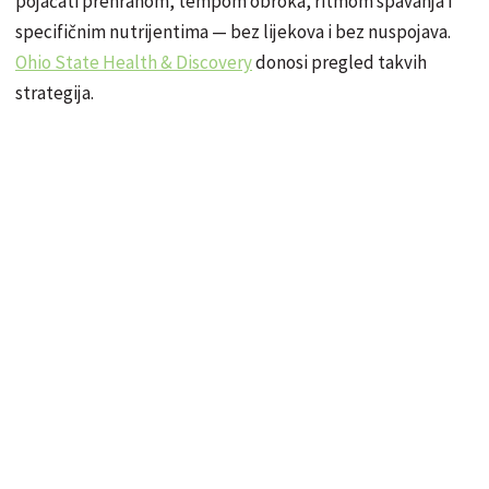
pojačati prehranom, tempom obroka, ritmom spavanja i
specifičnim nutrijentima — bez lijekova i bez nuspojava.
Ohio State Health & Discovery
donosi pregled takvih
strategija.