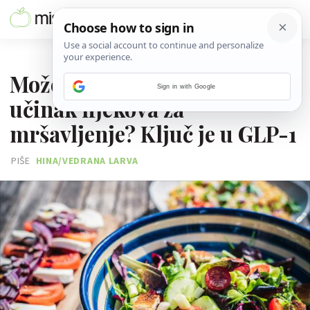
20. LIPNJA 2026.
Može li prehrana oponašati
Sign in with Google
učinak lijekova za
mršavljenje? Ključ je u GLP-1
PIŠE
HINA/VEDRANA LARVA