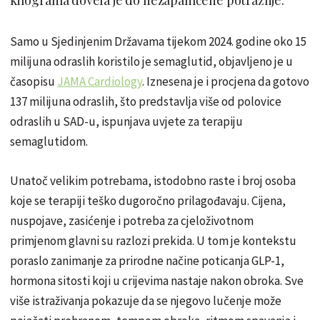
Samo u Sjedinjenim Državama tijekom 2024. godine oko 15
milijuna odraslih koristilo je semaglutid, objavljeno je u
časopisu
JAMA Cardiology
. Iznesena je i procjena da gotovo
137 milijuna odraslih, što predstavlja više od polovice
odraslih u SAD-u, ispunjava uvjete za terapiju
semaglutidom.
Unatoč velikim potrebama, istodobno raste i broj osoba
koje se terapiji teško dugoročno prilagođavaju. Cijena,
nuspojave, zasićenje i potreba za cjeloživotnom
primjenom glavni su razlozi prekida. U tom je kontekstu
poraslo zanimanje za prirodne načine poticanja GLP-1,
hormona sitosti koji u crijevima nastaje nakon obroka. Sve
više istraživanja pokazuje da se njegovo lučenje može