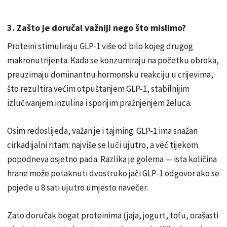
3. Zašto je doručal važniji nego što mislimo?
Proteini stimuliraju GLP-1 više od bilo kojeg drugog
makronutrijenta. Kada se konzumiraju na početku obroka,
preuzimaju dominantnu hormonsku reakciju u crijevima,
što rezultira većim otpuštanjem GLP-1, stabilnijim
izlučivanjem inzulina i sporijim pražnjenjem želuca.
Osim redoslijeda, važan je i tajming. GLP-1 ima snažan
cirkadijalni ritam: najviše se luči ujutro, a već tijekom
popodneva osjetno pada. Razlika je golema — ista količina
hrane može potaknuti dvostruko jači GLP-1 odgovor ako se
pojede u 8 sati ujutro umjesto navečer.
Zato doručak bogat proteinima (jaja, jogurt, tofu, orašasti