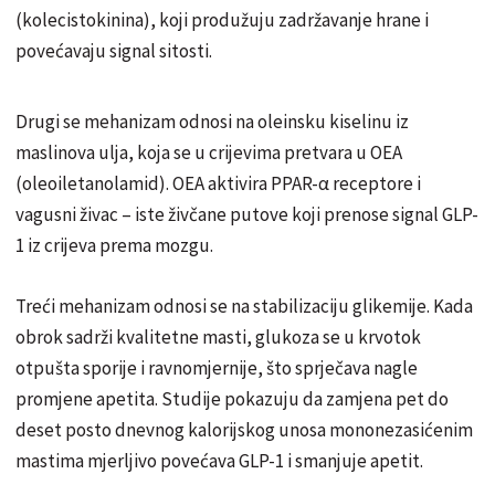
(kolecistokinina), koji produžuju zadržavanje hrane i
povećavaju signal sitosti.
Drugi se mehanizam odnosi na oleinsku kiselinu iz
maslinova ulja, koja se u crijevima pretvara u OEA
(oleoiletanolamid). OEA aktivira PPAR-α receptore i
vagusni živac – iste živčane putove koji prenose signal GLP-
1 iz crijeva prema mozgu.
Treći mehanizam odnosi se na stabilizaciju glikemije. Kada
obrok sadrži kvalitetne masti, glukoza se u krvotok
otpušta sporije i ravnomjernije, što sprječava nagle
promjene apetita. Studije pokazuju da zamjena pet do
deset posto dnevnog kalorijskog unosa mononezasićenim
mastima mjerljivo povećava GLP-1 i smanjuje apetit.