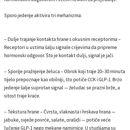
Sporo jedenje aktivira tri mehanizma:
– Dulje trajanje kontakta hrane s okusnim receptorima –
Receptori u ustima šalju signale crijevima da pripreme
hormonski odgovor. Što je kontakt dulji, signal je jači.
– Sporije pražnjenje želuca – Obrok koji traje 20–30 minuta
tijelo prepoznaje kao obilniji, što potiče CCK i GLP-1. Brzo
jedenje šalje suprotan signal — želudac se prazni brže, a
sitost traje kraće.
– Tekstura hrane – Čvrsta, vlaknasta i hrskava hrana —
jabuke, svježe povrće, salate, orašidi — potiče veće
lučenje GLP-1 nego mekane namirnice. U studijama su