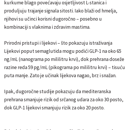
kurkume blago povećavaju osjetljivost L-stanica i
produljuju trajanje signala sitosti. Iako blaži od hmelja,
njihovi su učinci korisni dugoročno – posebno u
kombinaciji s vlaknima i zdravim mastima.
Prirodni pristupi i lijekovi – što pokazuju istraživanja
Lijekovi poput semaglutida mogu podići GLP-1 na oko 65
ng/mL (nanograma po mililitru krvi), dok prehrana doseže
razine reda 59 pg/mL (pikograma po mililitru krvi) – tisuću
puta manje. Zato je učinak lijekova nagao, brz i snažan.
Ipak, dugoročne studije pokazuju da mediteranska
prehrana smanjuje rizik od srčanog udara za oko 30 posto,
dok GLP-1 lijekovi smanjuju rizik za oko 20 posto.