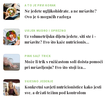
A TO JE PRVI KORAK
Ne jedete ugljikohidrate, a ne mršavite?
Ovo je 6 mogućih razloga
UVIJEK MUDRO I OPREZNO
Uz volumetrijsku dijetu jedete, siti ste i -
mršavite? Evo što kaže nutricionis…
PINK SALT TRICK
Može li trik s ružičastom soli doista pomoći
pri mršavljenju? Evo što stoji iza…
SVJESNO JEDENJE
Konkretni savjeti nutricionistice kako jesti
sve, a držati težinu pod kontrolom