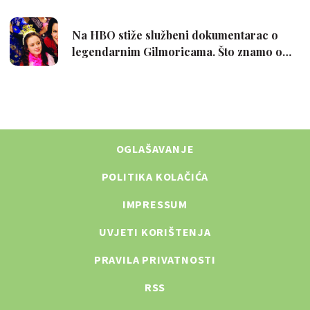
OGLAŠAVANJE
POLITIKA KOLAČIĆA
IMPRESSUM
UVJETI KORIŠTENJA
PRAVILA PRIVATNOSTI
RSS