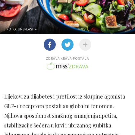
FOTO: UNSPLASH+
ZDRAVA KRAVA POSTALA
Lijekovi za dijabetes i pretilost iz skupine agonista
GLP-1 receptora postali su globalni fenomen.
Njihova sposobnost snažnog smanjenja apetita,
stabilizacije šećera u krvi i ubrzanog gubitka
kilograma dovela je do nezapamćene potražnje.