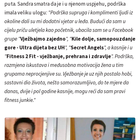
puta. Sandra smatra da je i u njenom uspjehu, podrška
imala veliku ulogu
: "Podrška supruga i komplimenti ljudi iz
okoline dali su mi dodatni vjetar u leđa. Budući da sam u
cijelu priču uletjela kao početnik, ubacila sam se u Facebook
grupe "
Vježbajmo zajedno
", "
Kile dolje, samopouzdanje
gore - Ultra dijeta bez UH
", "
Secret Angels
", a kasnije i u
"
Fitness 2 Fit - vježbanje, prehrana i zdravlje
". Podrška,
razmjena iskustava i međusobna motivacija žena u tim
grupama neprocjenjive su. Vježbanje je uz njih postalo hobi,
sastavni dio života, nešto samorazumljivo, do te mjere da
danas, dvije i pol godine kasnije, mogu reći da sam pravi
fitness junkie."