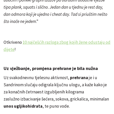
ubacim i poneki grupni izazov pa odradim dodatne vježbe
tipa plank, squats i slično. Jedan dan u tjednu je rest day,
dan odmora koji je ujedno i cheat day. Tad si priuštim nešto
što inače ne jedem
."
Otkriveno
10 najčešćih razloga zbog kojih žene odustaju od
dijete
!
Uz vježbanje, promjena prehrane je bila nužna
Uz svakodnevnu tjelesnu aktivnost,
prehrana
je i u
Sandrinom slučaju odigrala ključnu ulogu, a kaže kako je
za konačnih četrnaest izgubljenih kilograma
zaslužno izbacivanje šećera, sokova, grickalica, minimalan
unos ugljikohidrata
, te puno vode.