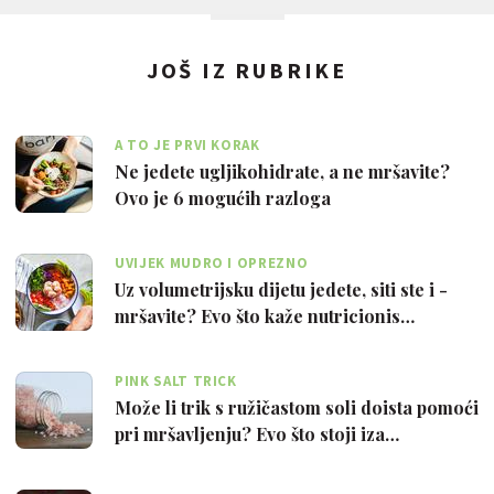
JOŠ IZ RUBRIKE
A TO JE PRVI KORAK
Ne jedete ugljikohidrate, a ne mršavite?
Ovo je 6 mogućih razloga
UVIJEK MUDRO I OPREZNO
Uz volumetrijsku dijetu jedete, siti ste i -
mršavite? Evo što kaže nutricionis…
PINK SALT TRICK
Može li trik s ružičastom soli doista pomoći
pri mršavljenju? Evo što stoji iza…