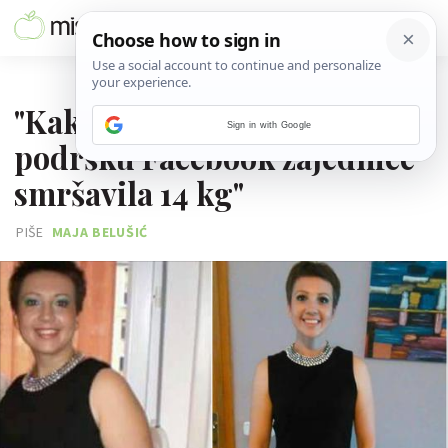
07. RUJNA 2016.
"Kako sam uz vježbanje i
Sign in with Google
podršku Facebook zajednice
smršavila 14 kg"
PIŠE
MAJA BELUŠIĆ