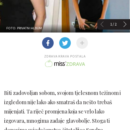
1/2
FOTO: PRIVATNI ALBUM
ZDRAVA KRAVA POSTALA
Biti zadovoljan sobom, svojom tjelesnom težinom i
izgledom nije lako ako smatraš da nešto trebaš
mijenjati. Ta riječ promjena koja se vrlo lako
izgovara, mnogima zadaje glavobolje. Stoga ti
donosimo svjedočanstvo čitateljice Sandre