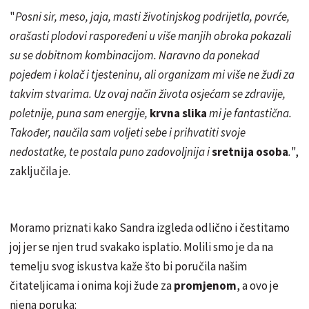
"
Posni sir, meso, jaja, masti životinjskog podrijetla, povrće,
orašasti plodovi raspoređeni u više manjih obroka pokazali
su se dobitnom kombinacijom. Naravno da ponekad
pojedem i kolač i tjesteninu, ali organizam mi više ne žudi za
takvim stvarima. Uz ovaj način života osjećam se zdravije,
poletnije, puna sam energije,
krvna slika
mi je fantastična.
Također, naučila sam voljeti sebe i prihvatiti svoje
nedostatke, te postala puno zadovoljnija i
sretnija osoba
.
",
zaključila je.
Moramo priznati kako Sandra izgleda odlično i čestitamo
joj jer se njen trud svakako isplatio. Molili smo je da na
temelju svog iskustva kaže što bi poručila našim
čitateljicama i onima koji žude za
promjenom
, a ovo je
njena poruka: