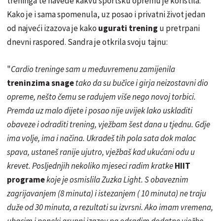
treninga te navede kakvu sportsku opremu je koristila.
Kako je i sama spomenula, uz posao i privatni život jedan
od najveći izazova je kako
ugurati trening
u pretrpani
dnevni raspored. Sandra je otkrila svoju tajnu:
"
Cardio treninge sam u međuvremenu zamijenila
treninzima snage
tako da su bučice i girja neizostavni dio
opreme, nešto čemu se radujem više nego novoj torbici.
Premda uz malo dijete i posao nije uvijek lako uskladiti
obaveze i odraditi trening, vježbam šest dana u tjednu. Gdje
ima volje, ima i načina. Ukradeš tih pola sata dok malac
spava, ustaneš ranije ujutro, vježbaš kad ukućani odu u
krevet. Posljednjih nekoliko mjeseci radim kratke
HIIT
programe
koje je osmislila Zuzka Light. S obaveznim
zagrijavanjem (8 minuta) i istezanjem ( 10 minuta) ne traju
duže od 30 minuta, a rezultati su izvrsni. Ako imam vremena,