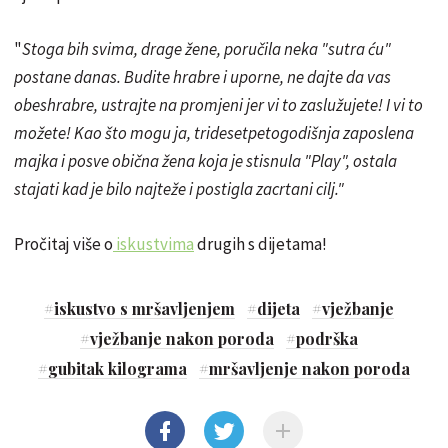
"
Stoga bih svima, drage žene, poručila neka "sutra ću"
postane danas. Budite hrabre i uporne, ne dajte da vas
obeshrabre, ustrajte na promjeni jer vi to zaslužujete! I vi to
možete! Kao što mogu ja, tridesetpetogodišnja zaposlena
majka i posve obična žena koja je stisnula "Play", ostala
stajati kad je bilo najteže i postigla zacrtani cilj."
Pročitaj više o
iskustvima
drugih s dijetama!
#
iskustvo s mršavljenjem
#
dijeta
#
vježbanje
#
vježbanje nakon poroda
#
podrška
#
gubitak kilograma
#
mršavljenje nakon poroda