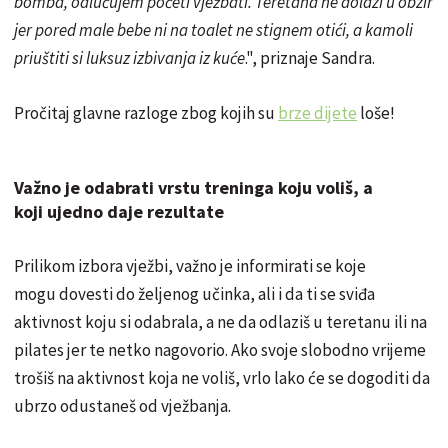
bomba, odlučujem početi vježbati. Teretana ne dolazi u obzir
jer pored male bebe ni na toalet ne stignem otići, a kamoli
priuštiti si luksuz izbivanja iz kuće
.", priznaje Sandra.
Pročitaj glavne razloge zbog kojih su
brze dijete
loše!
Važno je odabrati vrstu treninga koju voliš, a
koji ujedno daje rezultate
Prilikom izbora vježbi, važno je informirati se koje
mogu dovesti do željenog učinka, ali i da ti se sviđa
aktivnost koju si odabrala, a ne da odlaziš u teretanu ili na
pilates jer te netko nagovorio. Ako svoje slobodno vrijeme
trošiš na aktivnost koja ne voliš, vrlo lako će se dogoditi da
ubrzo odustaneš od vježbanja.