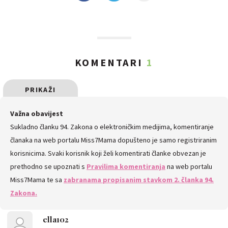
KOMENTARI
1
PRIKAŽI
SVE
Važna obavijest
Sukladno članku 94. Zakona o elektroničkim medijima, komentiranje
KOMENTARE
članaka na web portalu Miss7Mama dopušteno je samo registriranim
korisnicima. Svaki korisnik koji želi komentirati članke obvezan je
prethodno se upoznati s
Pravilima komentiranja
na web portalu
Miss7Mama te sa
zabranama propisanim stavkom 2. članka 94.
Zakona.
ella102