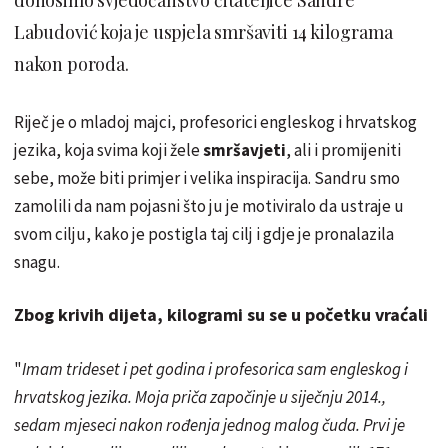
Labudović koja je uspjela smršaviti 14 kilograma
nakon poroda.
Riječ je o mladoj majci, profesorici engleskog i hrvatskog
jezika, koja svima koji žele
smršavjeti
, ali i promijeniti
sebe, može biti primjer i velika inspiracija. Sandru smo
zamolili da nam pojasni što ju je motiviralo da ustraje u
svom cilju, kako je postigla taj cilj i gdje je pronalazila
snagu.
Zbog krivih dijeta, kilogrami su se u početku vraćali
"
Imam trideset i pet godina i profesorica sam engleskog i
hrvatskog jezika. Moja priča započinje u siječnju 2014.,
sedam mjeseci nakon rođenja jednog malog čuda. Prvi je