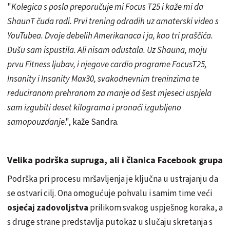
"
Kolegica s posla preporučuje mi Focus T25 i kaže mi da
ShaunT čuda radi. Prvi trening odradih uz amaterski video s
YouTubea. Dvoje debelih Amerikanaca i ja, kao tri praščića.
Dušu sam ispustila. Ali nisam odustala. Uz Shauna, moju
prvu Fitness ljubav, i njegove cardio programe FocusT25,
Insanity i Insanity Max30, svakodnevnim treninzima te
reduciranom prehranom za manje od šest mjeseci uspjela
sam izgubiti deset kilograma i pronaći izgubljeno
samopouzdanje
.", kaže Sandra.
Velika podrška supruga, ali i članica Facebook grupa
Podrška pri procesu mršavljenja je ključna u ustrajanju da
se ostvari cilj. Ona omogućuje pohvalu i samim time veći
osjećaj zadovoljstva
prilikom svakog uspješnog koraka, a
s druge strane predstavlja putokaz u slučaju skretanja s