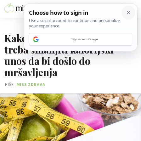
28. SRPNJA 2020.
Kako izračunati za koliko
Sign in with Google
treba smanjiti kalorijski
unos da bi došlo do
mršavljenja
PIŠE
MISS ZDRAVA