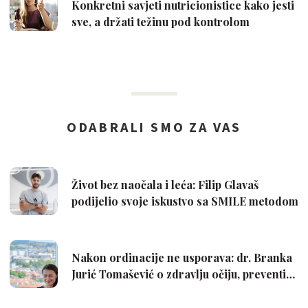
Konkretni savjeti nutricionistice kako jesti
sve, a držati težinu pod kontrolom