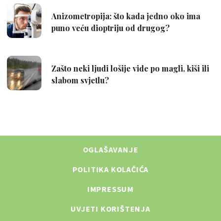
OGLAŠAVANJE
POLITIKA KOLAČIĆA
IMPRESSUM
UVJETI KORIŠTENJA