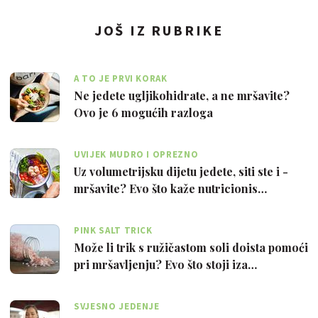
JOŠ IZ RUBRIKE
A TO JE PRVI KORAK
Ne jedete ugljikohidrate, a ne mršavite?
Ovo je 6 mogućih razloga
UVIJEK MUDRO I OPREZNO
Uz volumetrijsku dijetu jedete, siti ste i -
mršavite? Evo što kaže nutricionis…
PINK SALT TRICK
Može li trik s ružičastom soli doista pomoći
pri mršavljenju? Evo što stoji iza…
SVJESNO JEDENJE