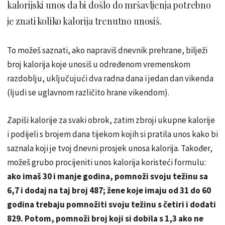
kalorijski unos da bi došlo do mršavljenja potrebno
je znati koliko kalorija trenutno unosiš.
To možeš saznati, ako napraviš dnevnik prehrane, bilježi
broj kalorija koje unosiš u određenom vremenskom
razdoblju, uključujući dva radna dana i jedan dan vikenda
(ljudi se uglavnom različito hrane vikendom).
Zapiši kalorije za svaki obrok, zatim zbroji ukupne kalorije
i podijeli s brojem dana tijekom kojih si pratila unos kako bi
saznala koji je tvoj dnevni prosjek unosa kalorija. Također,
možeš grubo procijeniti unos kalorija koristeći formulu:
ako imaš 30 i manje godina, pomnoži svoju težinu sa
6,7 ​​i dodaj na taj broj 487; žene koje imaju od 31 do 60
godina trebaju pomnožiti svoju težinu s četiri i dodati
829. Potom, pomnoži broj koji si dobila s 1,3 ako ne