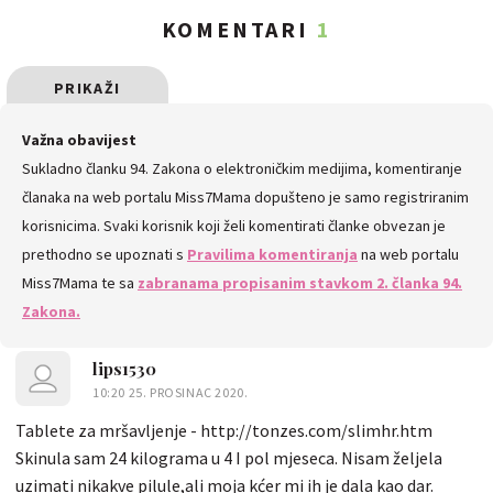
KOMENTARI
1
PRIKAŽI
SVE
Važna obavijest
Sukladno članku 94. Zakona o elektroničkim medijima, komentiranje
KOMENTARE
članaka na web portalu Miss7Mama dopušteno je samo registriranim
korisnicima. Svaki korisnik koji želi komentirati članke obvezan je
prethodno se upoznati s
Pravilima komentiranja
na web portalu
Miss7Mama te sa
zabranama propisanim stavkom 2. članka 94.
Zakona.
lips1530
10:20 25. PROSINAC 2020.
Tablete za mršavljenje - http://tonzes.com/slimhr.htm
Skinula sam 24 kilograma u 4 I pol mjeseca. Nisam željela
uzimati nikakve pilule,ali moja kćer mi ih je dala kao dar.