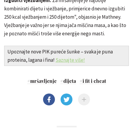
izgubiti vježbanjem.
Za mršavljenje je najbolje
kombinirati dijetu i vježbanje, primjerice dnevno izgubiti
250 kcal vježbanjem i 250 dijetom", objasnio je Mathney.
Vježbanje je važno jer se njima jača mišćina masa, a kao što
je poznato mišići troše više energije nego masti.
Upoznajte nove PIK pureće šunke – svaka je puna
proteina, lagana i fina!
Saznajte više!
#
mršavljenje
#
dijeta
#
i fit i cheat