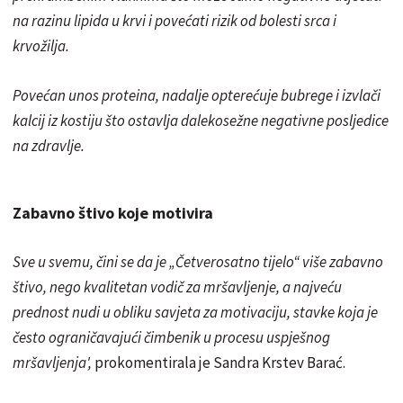
na razinu lipida u krvi i povećati rizik od bolesti srca i
krvožilja.
Povećan unos proteina, nadalje opterećuje bubrege i izvlači
kalcij iz kostiju što ostavlja dalekosežne negativne posljedice
na zdravlje.
Zabavno štivo koje motivira
Sve u svemu, čini se da je „Četverosatno tijelo“ više zabavno
štivo, nego kvalitetan vodič za mršavljenje, a najveću
prednost nudi u obliku savjeta za motivaciju, stavke koja je
često ograničavajući čimbenik u procesu uspješnog
mršavljenja',
prokomentirala je Sandra Krstev Barać.