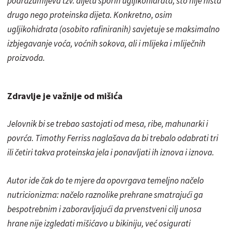
podrazumijeva tzv. dijetu sporih ugljikohidrata, što nije ništa
drugo nego proteinska dijeta. Konkretno, osim
ugljikohidrata (osobito rafiniranih) savjetuje se maksimalno
izbjegavanje voća, voćnih sokova, ali i mlijeka i mliječnih
proizvoda.
Zdravlje je važnije od mišića
Jelovnik bi se trebao sastojati od mesa, ribe, mahunarki i
povrća. Timothy Ferriss naglašava da bi trebalo odabrati tri
ili četiri takva proteinska jela i ponavljati ih iznova i iznova.
Autor ide čak do te mjere da opovrgava temeljno načelo
nutricionizma: načelo raznolike prehrane smatrajući ga
bespotrebnim i zaboravljajući da prvenstveni cilj unosa
hrane nije izgledati mišićavo u bikiniju, već osigurati