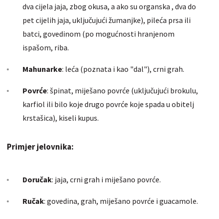
dva cijela jaja, zbog okusa, a ako su organska , dva do
pet cijelih jaja, uključujući žumanjke), pileća prsa ili
batci, govedinom (po mogućnosti hranjenom
ispašom, riba.
Mahunarke
: leća (poznata i kao "dal"), crni grah.
Povrće
: špinat, miješano povrće (uključujući brokulu,
karfiol ili bilo koje drugo povrće koje spada u obitelj
krstašica), kiseli kupus.
Primjer jelovnika:
Doručak
: jaja, crni grah i miješano povrće.
Ručak
: govedina, grah, miješano povrće i guacamole.