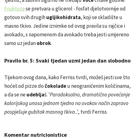
Fruktoza
se pretvara u glicerol - fosfat djelotvornije od
gotovo svih drugih
ugljikohidrata
, koji se skladište u
masno tkivo. Jedine iznimke od ovog pravila su rajčice i
avokado, s napomenom da avokado treba jesti umjereno
samo uz jedan
obrok
.
Pravilo br. 5: Svaki tjedan uzmi jedan dan slobodno
Tijekom ovog dana, kako Ferriss tvrdi, možeš jesti sve što
hoćeš od pizze do
čokolade
u neograničenim količinama,
a da se ne
udeblja
š. '
Paradoksalno, dramatično povećanje
kalorijskog unosa jednom tjedno na ovakav način zapravo
pospješuje gubitak masnog tkiva
...', tvrdi Ferriss
Komentar nutricionistice