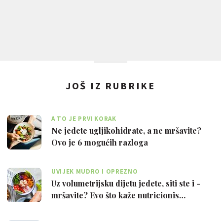
JOŠ IZ RUBRIKE
A TO JE PRVI KORAK
Ne jedete ugljikohidrate, a ne mršavite?
Ovo je 6 mogućih razloga
UVIJEK MUDRO I OPREZNO
Uz volumetrijsku dijetu jedete, siti ste i -
mršavite? Evo što kaže nutricionis…