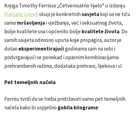
Knjiga Timothy Ferrissa „Četverosatno tijelo“ u izdanju
Naklade Ljevak
skup je konkretnih
savjeta
koji se ne tiču
samo
mršavljenja
i vježbanja, već i seksualnog života,
bolje kvalitete sna i općenito bolje
kvalitete života
. Do
samih savjeta odnosno uputa koje propagira, autor je
došao
eksperimentirajući
godinama sam na sebi i
podvrgavajući se ponekad i opasnim kombinacijama
prehrambenih režima, dodataka prehrani, lijekova i sl.
Pet temeljnih načela
Ferriss tvrdi da se treba pridržavati samo pet temeljnih
načela kako bi uspješno
gubila kilograme
: