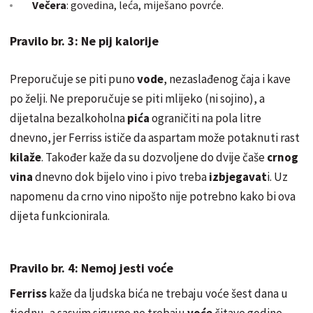
Večera
: govedina, leća, miješano povrće.
Pravilo br. 3: Ne pij kalorije
Preporučuje se piti puno
vode
, nezaslađenog čaja i kave
po želji. Ne preporučuje se piti mlijeko (ni sojino), a
dijetalna bezalkoholna
pića
ograničiti na pola litre
dnevno, jer Ferriss ističe da aspartam može potaknuti rast
kilaže
. Također kaže da su dozvoljene do dvije čaše
crnog
vina
dnevno dok bijelo vino i pivo treba
izbjegavat
i. Uz
napomenu da crno vino nipošto nije potrebno kako bi ova
dijeta funkcionirala.
Pravilo br. 4: Nemoj jesti voće
Ferriss
kaže da ljudska bića ne trebaju voće šest dana u
tjednu, a sasvim sigurno ne trebaju
voće
čitave godine.