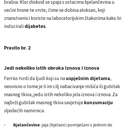
brašna. Klor dioksid se spaja s ostacima bjelančevina u
većini hrane te vrste, čime se dobiva aloksan, koji
znanstvenici koriste na laboratorijskim štakorima kako bi
inducirali
dijabetes
.
Pravilo br. 2
Jedi nekoliko istih obroka iznova i iznova
Ferriss tvrdi da ljudi koji su na
uspješnim dijetama
,
neovisno o tome je li im cilj nabacivanje mišića ili gubitak
masnog tkiva, jedu istih nekoliko jela iznova i iznova. Za
najbrži gubitak masnog tkiva savjetuje
konzumaciju
sljedećih namirnica:
Bjelančevine
: jaja (bjelanci pomiješani s jednim do