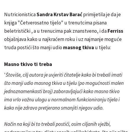
Nutricionistica
Sandra Krstav Barać
primijetila je da je
knjiga "Četverosatno tijelo" u trenutcima pisana
beletristički , a u trenucima pak znanstveno, i da
Ferriss
objašnjava kako u najkraćem roku i uz najmanje moguće
truda postići što manji udio
masnog tkiva
u tijelu:
Masno tkivo ti treba
'
Štoviše, cilj autora je uvjeriti čitatelje kako bi trebali imati
što manji udio masnog tkiva u tijelu (po mogućnosti malen
jednoznamenkasti broj) zaboravljajući kako masno tkivo
ima vrlo važnu ulogu u normalnom funkcioniranju tijela i
kako nije zdravo pretjerano smanjiti njegov udio.
Način na koji bi to trebali postići, osim ciljanih vježbi,