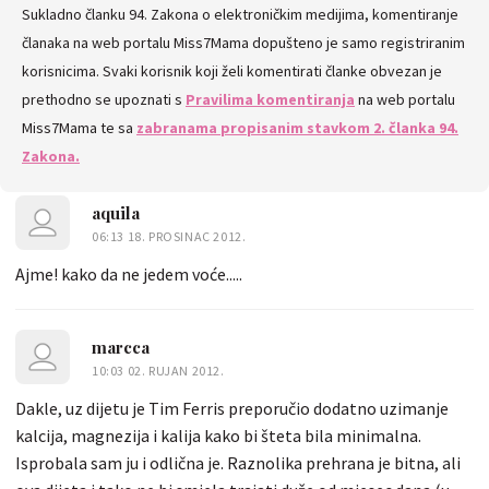
Sukladno članku 94. Zakona o elektroničkim medijima, komentiranje
KOMENTARE
članaka na web portalu Miss7Mama dopušteno je samo registriranim
korisnicima. Svaki korisnik koji želi komentirati članke obvezan je
prethodno se upoznati s
Pravilima komentiranja
na web portalu
Miss7Mama te sa
zabranama propisanim stavkom 2. članka 94.
Zakona.
aquila
06:13 18. PROSINAC 2012.
Ajme! kako da ne jedem voće.....
marcca
10:03 02. RUJAN 2012.
Dakle, uz dijetu je Tim Ferris preporučio dodatno uzimanje
kalcija, magnezija i kalija kako bi šteta bila minimalna.
Isprobala sam ju i odlična je. Raznolika prehrana je bitna, ali