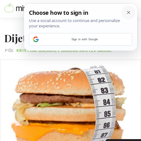
28. KOLOVOZA 2012.
Dijeta "Četverosatno tijelo"
Sign in with Google
PIŠE
KRISTINA GAĆARIĆ I SANDRA KRSTEV BARAĆ