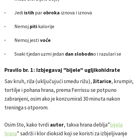
Jedi
istih
par
obroka
iznova i iznova
Nemoj
piti
kalorije
Nemoj jesti
voće
Svaki tjedan uzmi jedan
dan slobodn
o i razulari se
Pravilo br. 1: Izbjegavaj "bijele" ugljikohidrate
Sav kruh, riža (uključujući smeđu rižu),
žitarice
, krumpir,
tortilje i pohana hrana, prema Ferrissu se potpuno
zabranjeni, osim ako je konzumiraš 30 minuta nakon
treninga s otporom.
Osim što, kako tvrdi
autor
, takva hrana deblja"
bijela
hrana
" sadrži i klor dioksid koji se koristi za izbjeljivanje