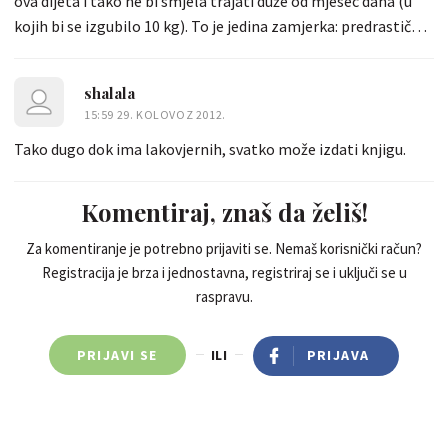
ova dijeta i tako ne bi smjela trajati duže od mjesec dana (u
kojih bi se izgubilo 10 kg). To je jedina zamjerka: predrastičan
gubitak težine.. Na dijeti sam oko 2 tjedna i onda napravim 2
tjedna pauze tijekom kojih jedem sve i svašta kako ne bih
shalala
dovela tijelo u stanje deficita nekih bitnih vitamina, minerala
15:59 29. KOLOVOZ 2012.
i sl. Uglavnom, ako se ova dijeta vremenski ograniči, nema
Tako dugo dok ima lakovjernih, svatko može izdati knjigu.
nikakvih posljedica, a efekt je odličan. Svakako ju
preporučujem!
Komentiraj, znaš da želiš!
Za komentiranje je potrebno prijaviti se. Nemaš korisnički račun?
Registracija je brza i jednostavna, registriraj se i uključi se u
raspravu.
PRIJAVI SE
ILI
PRIJAVA