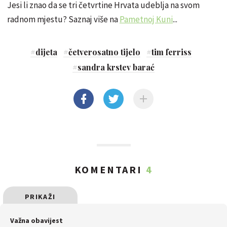
Jesi li znao da se tri četvrtine Hrvata udeblja na svom
radnom mjestu? Saznaj više na
Pametnoj Kuni
...
#
dijeta
#
četverosatno tijelo
#
tim ferriss
#
sandra krstev barać
KOMENTARI
4
PRIKAŽI
SVE
Važna obavijest