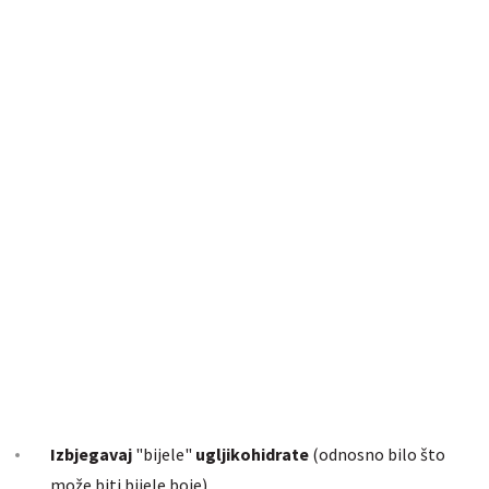
Izbjegavaj
"bijele"
ugljikohidrate
(odnosno bilo što
može biti bijele boje)