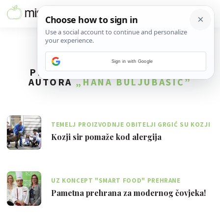
Sign in with Google
PRONAĐENO
3
REZULTATA ZA
AUTORA
„HANA BULJUBAŠIĆ”
TEMELJ PROIZVODNJE OBITELJI GRGIĆ SU KOZJI
PROIZVODI POPUT MLIJEKA I SIRUTKE
Kozji sir pomaže kod alergija
UZ KONCEPT "SMART FOOD" PREHRANE
MAKSIMALNO SE ISKORIŠTAVA SVAKA NAMIRNICA
Pametna prehrana za modernog čovjeka!