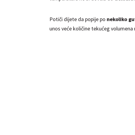
Potiči dijete da popije po
nekoliko gu
unos veće količine tekućeg volumena m