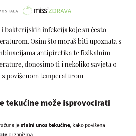
POSTALA
i bakterijskih infekcija koje su često
raturom. Osim što moraš biti upoznata s
inacijama antipiretika te fizikalnim
ature, donosimo ti i nekoliko savjeta o
ta s povišenom temperaturom
ne tekućine može isprovocirati
računa je
stalni unos tekućine
, kako povišena
cije
organizma.