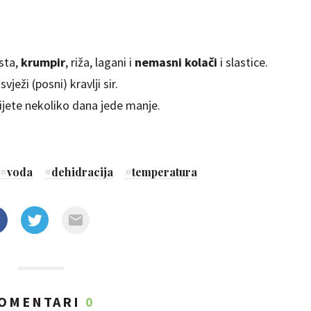
esta,
krumpir
, riža, lagani i
nemasni kolači
i slastice.
eži (posni) kravlji sir.
dijete nekoliko dana jede manje.
#
voda
#
dehidracija
#
temperatura
OMENTARI
0