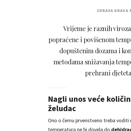
ZDRAVA KRAVA 
Vrijeme je raznih viroza 
popraćene i povišenom tempe
dopuštenim dozama i komb
metodama snižavanja temper
prehrani djete
Nagli unos veće količi
želudac
Ono o čemu prvenstveno treba voditi 
temperatura ne bi dovela do
dehidra