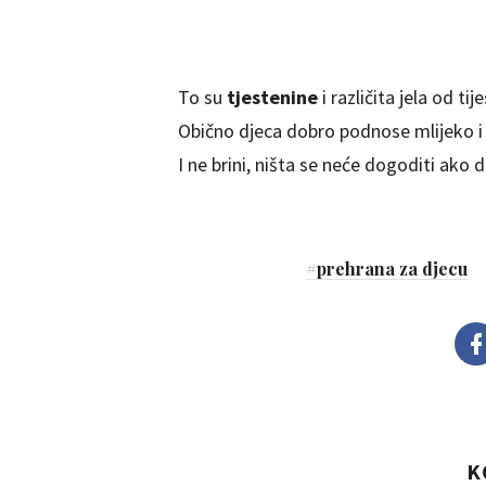
To su
tjestenine
i različita jela od tij
Obično djeca dobro podnose mlijeko i svj
I ne brini, ništa se neće dogoditi ako 
#
prehrana za djecu
K