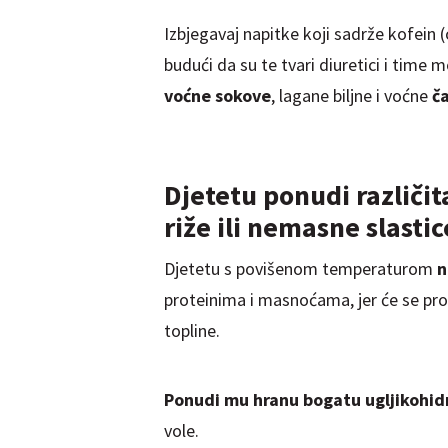
Izbjegavaj napitke koji sadrže kofein
budući da su te tvari diuretici i time 
voćne sokove
, lagane biljne i voćne
č
Djetetu ponudi različit
riže ili nemasne slastic
Djetetu s povišenom temperaturom
n
proteinima i masnoćama, jer će se pr
topline.
Ponudi mu hranu bogatu ugljikohid
vole.