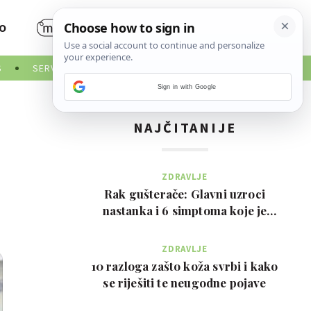
O
S
SERVISNE INFORMACIJE
Sign in with Google
NAJČITANIJE
ZDRAVLJE
Rak gušterače: Glavni uzroci
nastanka i 6 simptoma koje je
važno prepoznati na …
ZDRAVLJE
10 razloga zašto koža svrbi i kako
se riješiti te neugodne pojave