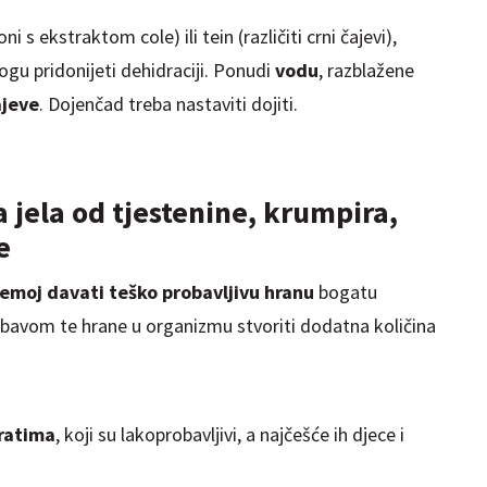
 (oni s ekstraktom
cole
) ili tein (različiti crni čajevi),
mogu pridonijeti dehidraciji. Ponudi
vodu
, razblažene
ajeve
. Dojenčad treba nastaviti dojiti.
a jela od tjestenine, krumpira,
e
emoj davati
teško probavljivu hranu
bogatu
obavom te hrane u organizmu stvoriti dodatna količina
ratima
, koji su lakoprobavljivi, a najčešće ih djece i