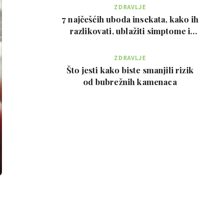
ZDRAVLJE
7 najčešćih uboda insekata, kako ih
razlikovati, ublažiti simptome i
kada zvati…
ZDRAVLJE
Što jesti kako biste smanjili rizik
od bubrežnih kamenaca