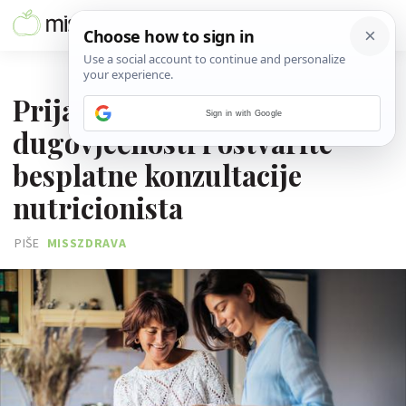
31. SVIBNJA 2024.
Prijavite se, doznajte sve o
Sign in with Google
dugovječnosti i ostvarite
besplatne konzultacije
nutricionista
PIŠE
MISSZDRAVA