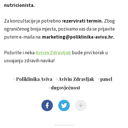
nutricionista.
Za konzultacije je potrebno r
ezervirati termin.
Zbog
ograničenog broja mjesta, pozivamo vas da se prijavite
putem e-maila na:
marketing@poliklinika-aviva.hr.
Požurite i neka
Avivin Zdravljak
bude prvi korak u
usvajanju zdravih navika!
#
Poliklinika Aviva
#
Avivin Zdravljak
#
panel
#
dugovječnost