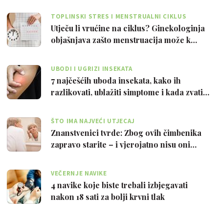
TOPLINSKI STRES I MENSTRUALNI CIKLUS
Utječu li vrućine na ciklus? Ginekologinja
objašnjava zašto menstruacija može k…
UBODI I UGRIZI INSEKATA
7 najčešćih uboda insekata, kako ih
razlikovati, ublažiti simptome i kada zvati…
ŠTO IMA NAJVEĆI UTJECAJ
Znanstvenici tvrde: Zbog ovih čimbenika
zapravo starite – i vjerojatno nisu oni…
VEČERNJE NAVIKE
4 navike koje biste trebali izbjegavati
nakon 18 sati za bolji krvni tlak