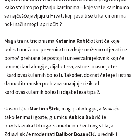
kako stojimo po pitanju karcinoma – koje vrste karcinoma
se najčešće javljaju u Hrvatskoj i jesu li se ti karcinomi na
neki način mogli spriječiti?
Magistra nutricionizma
Katarina Robić
otkrit će koje
bolesti možemo prevenirati i na koje možemo utjecati uz
pomoć prehrane te postoji li univerzalni jelovnik koji će
pomoći kod alergije, dijabetesa, astme, masne jetre
i kardiovaskularnih bolesti. Također, doznat ćete je li istina
da mediteranska prehrana smanjuje rizik od
kardiovaskularnih bolesti i dijabetesa tipa 2.
Govorit će i
Martina Štrk
, mag. psihologije, a Aviva će
također imati goste, glumicu
Ankicu Dobrić
te
predstavnika Udruge za medicinu životnog stila, a
Zdravljak će moderirati
Dalibor Bosančić,
urednik i