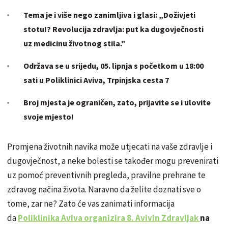
Tema je i više nego zanimljiva i glasi:
„Doživjeti
stotu!? Revolucija zdravlja: put ka dugovječnosti
uz medicinu životnog stila."
Održava se u srijedu, 05. lipnja s početkom u 18:00
sati u Poliklinici Aviva, Trpinjska cesta 7
Broj mjesta je ograničen, zato, prijavite se i ulovite
svoje mjesto!
Promjena životnih navika može utjecati na vaše zdravlje i
dugovječnost, a neke bolesti se također mogu prevenirati
uz pomoć preventivnih pregleda, pravilne prehrane te
zdravog načina života. Naravno da želite doznati sve o
tome, zar ne? Zato će vas zanimati informacija
da
Poliklinika Aviva organizira 8. Avivin Zdravljak
na