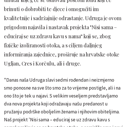
brinuti o dobrobiti te djece i omogućiti im
kvalitetnije i sadržajnije odrastanje. Udruga je ovom
prigodom najavila i nastavak projekta "Nisi sama –
educiraj se uz zdravu kavu s nama“ koji se, zbog
fizičke izoliranosti otoka, a s ciljem daljnjeg
informiranja zajednice, proširuje na hrvatske otoke
Ugljan, Cres i Korčulu, ali i druge.
"Danas naša Udruga slavi sedmi rođendan i neizmjerno
smo ponosne na sve što smo za to vrijeme postigle, ali i na
ono što je tek u najavi. S velikim veseljem predstavljamo
dva nova projekta koji odražavaju našu predanost u
pružanju podrške oboljelim ženama i njihovim obiteljima.
Naš projekt 'Nisi sama – educiraj se uz zdravu kavu s