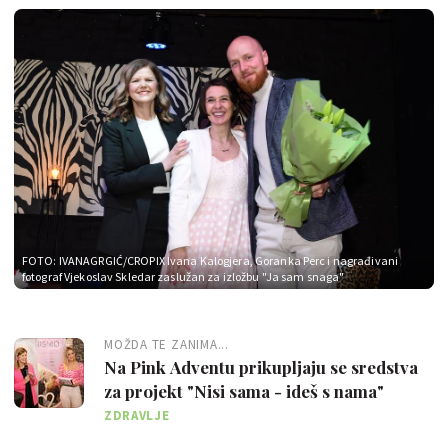
FOTO: IVANAGRGIĆ/CROPIX
Ivana Kalogjera, Goranka Perc i nagrađivani
fotograf Vjekoslav Skledar zaslužan za izložbu "Ja sam snaga"
MOŽDA TE ZANIMA...
Na Pink Adventu prikupljaju se sredstva
za projekt "Nisi sama - ideš s nama"
ZDRAVLJE