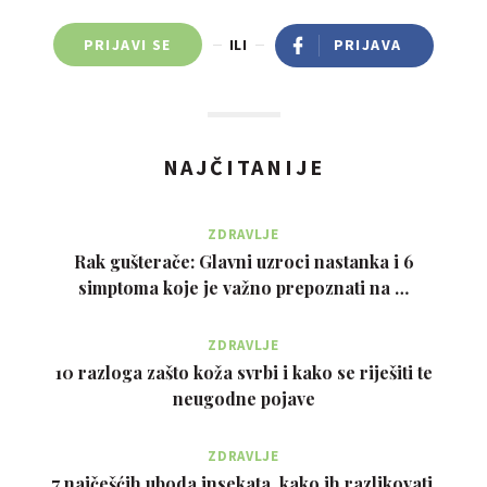
PRIJAVI SE
ILI
PRIJAVA
NAJČITANIJE
ZDRAVLJE
Rak gušterače: Glavni uzroci nastanka i 6
simptoma koje je važno prepoznati na …
ZDRAVLJE
10 razloga zašto koža svrbi i kako se riješiti te
neugodne pojave
ZDRAVLJE
7 najčešćih uboda insekata, kako ih razlikovati,