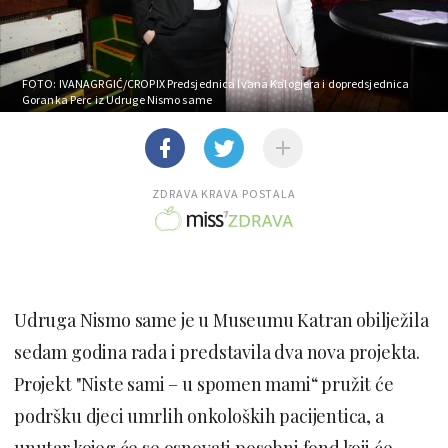
FOTO: IVANAGRGIĆ/CROPIX
Predsjednica Ivana Kalogjera i dopredsjednica
Goranka Perc iz Udruge Nismo same
ZDRAVA KRAVA POSTALA
Udruga Nismo same je u Museumu Katran obilježila
sedam godina rada i predstavila dva nova projekta.
Projekt "Niste sami – u spomen mami“ pružit će
podršku djeci umrlih onkoloških pacijentica, a
unutar kojeg će se osnovati posebni fond koji će