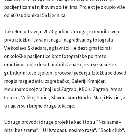
pacijenticama i njihovim obiteljima. Projekt je okupio više
od 600 sudionika i 56 liječnika.
Također, u travnju 2023. godine Udruga je otvorila svoju
prvu izložbu "Ja sam snaga“ nagrađivanog fotografa
Vjekoslava Skledara, a glavni cilj je destigmatizirati
onkološke pacijentice kroz fotografske portrete i
emotivne priče deset hrabrih žena koje su se susrele s
gubitkom kose tijekom procesa liječenja. Izložba se dosad
mogla razgledati u zagrebačkoj Galeriji Kranjčar,
Međunarodnoj zračnoj luci Zagreb, KBC-u Zagreb, Arena
Centru, Velikoj Gorici, Slavonskom Brodu, Mariji Bistrici, a
u najavi su i brojne druge lokacije.
Udruga provodi i druge projekte kao što su "Nisi sama –
pitaj bez srama“, "U listopadu nosimo roza“, "Book club“,