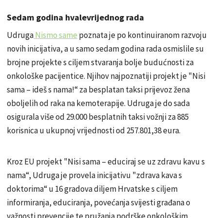
Sedam godina hvalevrijednog rada
Udruga
Nismo same
poznata je po kontinuiranom razvoju
novih inicijativa, a u samo sedam godina rada osmislile su
brojne projekte s ciljem stvaranja bolje budućnosti za
onkološke pacijentice. Njihov najpoznatiji projekt je "Nisi
sama – ideš s nama!“ za besplatan taksi prijevoz žena
oboljelih od raka na kemoterapije. Udruga je do sada
osigurala više od 29.000 besplatnih taksi vožnji za 885
korisnica u ukupnoj vrijednosti od 257.801,38 eura.
Kroz EU projekt "Nisi sama – educiraj se uz zdravu kavu s
nama“, Udruga je provela inicijativu "zdrava kava s
doktorima“ u 16 gradova diljem Hrvatske s ciljem
informiranja, educiranja, povećanja svijesti građana o
važnosti prevencije te pružanja podrške onkološkim