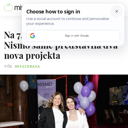
08. OŽUJKA 2024.
Na 7. rođendan Udruga
Sign in with Google
Nismo same predstavila dva
nova projekta
PIŠE
MISSZDRAVA