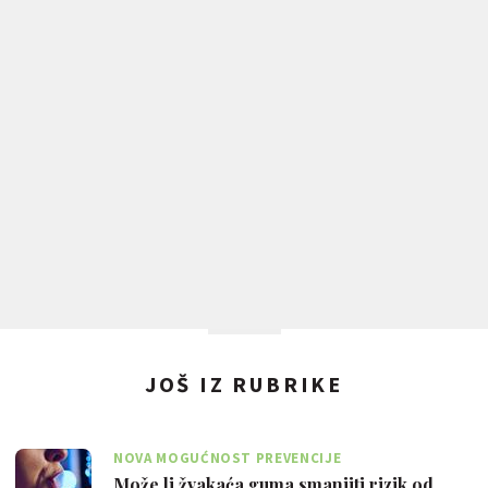
JOŠ IZ RUBRIKE
NOVA MOGUĆNOST PREVENCIJE
Može li žvakaća guma smanjiti rizik od