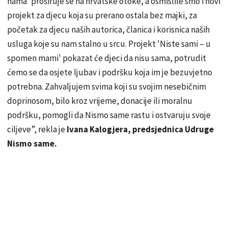
nama' proširuje se na hrvatske otoke, a osmislile smo i novi
projekt za djecu koja su prerano ostala bez majki, za
početak za djecu naših autorica, članica i korisnica naših
usluga koje su nam stalno u srcu. Projekt 'Niste sami – u
spomen mami' pokazat će djeci da nisu sama, potrudit
ćemo se da osjete ljubav i podršku koja im je bezuvjetno
potrebna. Zahvaljujem svima koji su svojim nesebičnim
doprinosom, bilo kroz vrijeme, donacije ili moralnu
podršku, pomogli da Nismo same rastu i ostvaruju svoje
ciljeve”, rekla je
Ivana Kalogjera, predsjednica Udruge
Nismo same.