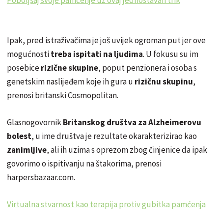
Ipak, pred istraživačima je još uvijek ogroman put jer ove
mogućnosti
treba ispitati na ljudima
. U fokusu su im
posebice
rizične skupine
, poput penzionera i osoba s
genetskim naslijeđem koje ih gura u
rizičnu skupinu
,
prenosi britanski Cosmopolitan.
Glasnogovornik
Britanskog društva za Alzheimerovu
bolest
, u ime društva je rezultate okarakterizirao kao
zanimljive
, ali ih uzima s oprezom zbog činjenice da ipak
govorimo o ispitivanju na štakorima, prenosi
harpersbazaar.com.
Virtualna stvarnost kao terapija protiv gubitka pamćenja