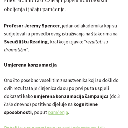
oboljenja i jačaju pamćenje.
Profesor Jeremy Spencer
, jedan od akademika koji su
sudjelovali u provedbi ovog istraživanja na štakorima na
Sveučilištu Reading
, kratko je izjavio:
"rezultati su
dramatični"
.
Umjerena konzumacija
Ono što posebno veseli tim znanstvenika koji su došli do
ovih rezultata je činjenica da su po prvi puta uspjeli
dokazati kako
umjerena konzumacija šampanjca
(do 3
čaše dnevno) pozitivno djeluje na
kognitivne
sposobnosti
, poput
pamćenja
.
Poboljšaj svoje pamćenje uz ovaj jednostavan trik