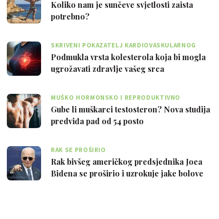
Koliko nam je sunčeve svjetlosti zaista
potrebno?
SKRIVENI POKAZATELJ KARDIOVASKULARNOG
RIZIKA
Podmukla vrsta kolesterola koja bi mogla
ugrožavati zdravlje vašeg srca
MUŠKO HORMONSKO I REPRODUKTIVNO
ZDRAVLJE
Gube li muškarci testosteron? Nova studija
predviđa pad od 54 posto
RAK SE PROŠIRIO
Rak bivšeg američkog predsjednika Joea
Bidena se proširio i uzrokuje jake bolove