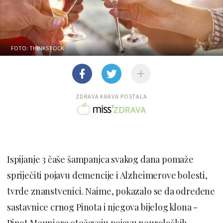
FOTO: THINKSTOCK
ZDRAVA KRAVA POSTALA
Ispijanje 3 čaše šampanjca svakog dana pomaže
spriječiti pojavu demencije i Alzheimerove bolesti,
tvrde znanstvenici. Naime, pokazalo se da određene
sastavnice crnog Pinota i njegova bijelog klona -
Pinot Meuniera otežavaju pojavu neuroloških