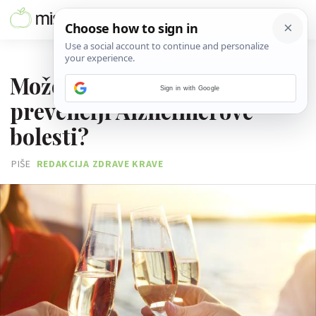
13. TRAVNJA 2017.
Može li šampanjac pomoći u
Sign in with Google
prevenciji Alzheimerove
bolesti?
PIŠE
REDAKCIJA ZDRAVE KRAVE