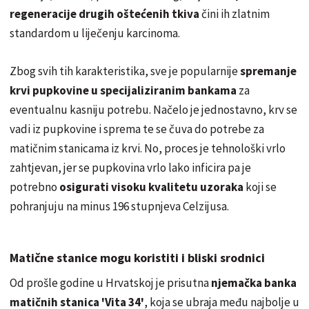
regeneracije drugih oštećenih tkiva
čini ih zlatnim
standardom u liječenju karcinoma.
Zbog svih tih karakteristika, sve je popularnije
spremanje
krvi pupkovine u specijaliziranim bankama
za
eventualnu kasniju potrebu. Načelo je jednostavno, krv se
vadi iz pupkovine i sprema te se čuva do potrebe za
matičnim stanicama iz krvi. No, proces je tehnološki vrlo
zahtjevan, jer se pupkovina vrlo lako inficira pa je
potrebno
osigurati visoku kvalitetu uzoraka
koji se
pohranjuju na minus 196 stupnjeva Celzijusa.
Matične stanice mogu koristiti i bliski srodnici
Od prošle godine u Hrvatskoj je prisutna
njemačka banka
matičnih stanica 'Vita 34'
, koja se ubraja među najbolje u