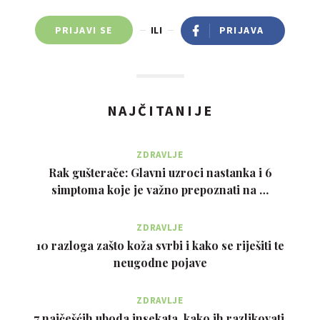
PRIJAVI SE
ILI
PRIJAVA
NAJČITANIJE
ZDRAVLJE
Rak gušterače: Glavni uzroci nastanka i 6
simptoma koje je važno prepoznati na …
ZDRAVLJE
10 razloga zašto koža svrbi i kako se riješiti te
neugodne pojave
ZDRAVLJE
7 najčešćih uboda insekata, kako ih razlikovati,