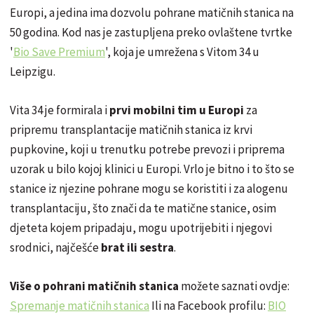
Europi, a jedina ima dozvolu pohrane matičnih stanica na
50 godina. Kod nas je zastupljena preko ovlaštene tvrtke
'
Bio Save Premium
', koja je umrežena s Vitom 34 u
Leipzigu.
Vita 34 je formirala i
prvi mobilni tim u Europi
za
pripremu transplantacije matičnih stanica iz krvi
pupkovine, koji u trenutku potrebe prevozi i priprema
uzorak u bilo kojoj klinici u Europi. Vrlo je bitno i to što se
stanice iz njezine pohrane mogu se koristiti i za alogenu
transplantaciju, što znači da te matične stanice, osim
djeteta kojem pripadaju, mogu upotrijebiti i njegovi
srodnici, najčešće
brat ili sestra
.
Više o pohrani matičnih stanica
možete saznati ovdje:
Spremanje matičnih stanica
Ili na Facebook profilu:
BIO