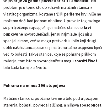
se još
prije 20 godina počele koristiti u medicini
. No
problem je u tome što do zdravih matičnih stanica iz
vlastitog organizma, koštane srži ili periferne krvi, više ne
možemo doći kad jednom obolimo. Upravo iz tog razloga
su pri liječenju najuspješnije matične stanice iz
krvi
pupkovine
novorođenčadi, jer su najmlađe i još nisu
specijalizirane, već se mogu pretvoriti u bilo koji drugi
oblik naših stanica pa se s njima trenutačno uspješno liječi
već 75 bolesti. Takve stanice, koje se pohrane prilikom
rođenja, tom istom novorođenčetu mogu
spasiti život
bilo kada kasnije u životu.
Pohrana na minus 196 stupnjeva
Matične stanice iz pupčane krvi nisu bile pod utjecajem
starenja, bolesti, povreda i sličnog, a njihova
sposobnost