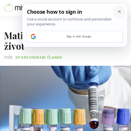
02. LIPNJA 2014.
Matične stanice spašavaju
Sign in with Google
život
PIŠE
SPONZORIRANI ČLANAK