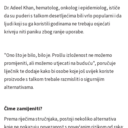
Dr. Adeel Khan, hematolog, onkolog i epidemiolog, ističe
da su puderi s talkom desetljećima bili vrlo popularni i da
ljudi koji su ga koristili godinama ne trebaju osjećati
krivnju niti paniku zbog ranije uporabe.
"Ono što je bilo, bilo je. Prošlu izloženost ne možemo
promijeniti, ali možemo utjecati na buduću", poručuje
liječnik te dodaje kako bi osobe koje još uvijek koriste
proizvode s talkom trebale razmisliti o sigurnijim
alternativama.
Čime zamijeniti?
Prema riječima stručnjaka, postoji nekoliko alternativa
koje ne pokazuju povezanost s povećanim rizikom od raka: