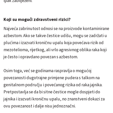
ipak zabilježeni.
Koji su mogući zdravstveni rizici?
Najveća zabrinutost odnosi se na proizvode kontaminirane
azbestom. Ako se takve čestice udišu, mogu se zadržati u
plućima i izazvati kroničnu upalu koja povećava rizik od
mezotelioma, rijetkog, ali vrlo agresivnog oblika raka koji
je često i opravdano povezan s azbestom.
Osim toga, već se godinama raspravlja o mogućoj
povezanosti dugotrajne primjene pudera s talkom na
genitalnom području i povećanog rizika od raka jajnika.
Pretpostavlja se da bi sitne čestice mogle dospjeti do
jajnika i izazvati kroničnu upalu, no znanstveni dokazi za
ovu povezanost i dalje nisu jednoznačni.