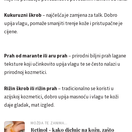
Kukuruzni škrob
– najčešća je zamjena za talk. Dobro
upija vlagu, pomaže smanjiti trenje kože i pristupačne je
cijene.
Prah od marante ili aru prah
– prirodni biljni prah lagane
teksture koji učinkovito upija vlagu te se često nalazi u
prirodnoj kozmetici.
Rižin škrob ili rižin prah
– tradicionalno se koristi u
azijskoj kozmetici, dobro upija masnoću i vlagu te koži
daje gladak, mat izgled.
MOŽDA TE ZANIMA...
Retinol - kako djeluje na kožu, zašto