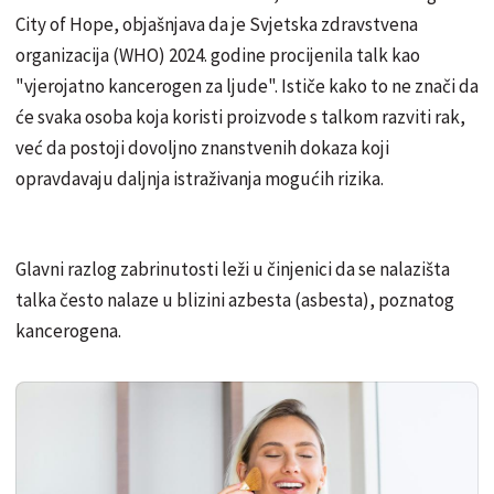
City of Hope, objašnjava da je Svjetska zdravstvena
organizacija (WHO) 2024. godine procijenila talk kao
"vjerojatno kancerogen za ljude". Ističe kako to ne znači da
će svaka osoba koja koristi proizvode s talkom razviti rak,
već da postoji dovoljno znanstvenih dokaza koji
opravdavaju daljnja istraživanja mogućih rizika.
Glavni razlog zabrinutosti leži u činjenici da se nalazišta
talka često nalaze u blizini azbesta (asbesta), poznatog
kancerogena.