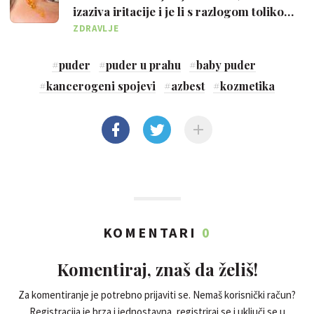
izaziva iritacije i je li s razlogom toliko
popularan
ZDRAVLJE
#
puder
#
puder u prahu
#
baby puder
#
kancerogeni spojevi
#
azbest
#
kozmetika
KOMENTARI
0
Komentiraj, znaš da želiš!
Za komentiranje je potrebno prijaviti se. Nemaš korisnički račun?
Registracija je brza i jednostavna, registriraj se i uključi se u