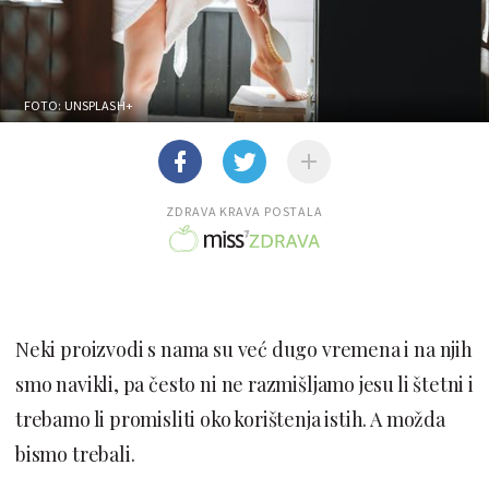
FOTO: UNSPLASH+
ZDRAVA KRAVA POSTALA
Neki proizvodi s nama su već dugo vremena i na njih
smo navikli, pa često ni ne razmišljamo jesu li štetni i
trebamo li promisliti oko korištenja istih. A možda
bismo trebali.