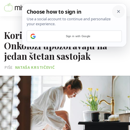
06. SRPNJA 2026.
Koristite li puder za tijelo?
Sign in with Google
Onkolozi upozoravaju na
jedan štetan sastojak
PIŠE
NATAŠA KRSTIČEVIĆ