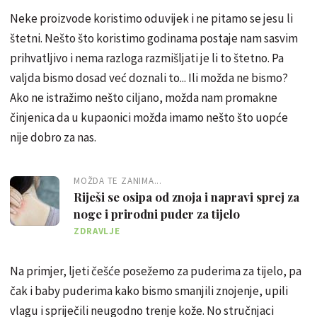
Neke proizvode koristimo oduvijek i ne pitamo se jesu li
štetni. Nešto što koristimo godinama postaje nam sasvim
prihvatljivo i nema razloga razmišljati je li to štetno. Pa
valjda bismo dosad već doznali to... Ili možda ne bismo?
Ako ne istražimo nešto ciljano, možda nam promakne
činjenica da u kupaonici možda imamo nešto što uopće
nije dobro za nas.
MOŽDA TE ZANIMA...
Riješi se osipa od znoja i napravi sprej za
noge i prirodni puder za tijelo
ZDRAVLJE
Na primjer, ljeti češće posežemo za puderima za tijelo, pa
čak i baby puderima kako bismo smanjili znojenje, upili
vlagu i spriječili neugodno trenje kože. No stručnjaci