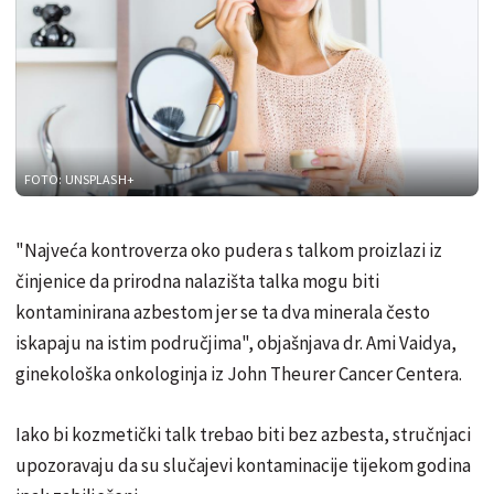
FOTO: UNSPLASH+
"Najveća kontroverza oko pudera s talkom proizlazi iz
činjenice da prirodna nalazišta talka mogu biti
kontaminirana azbestom jer se ta dva minerala često
iskapaju na istim područjima", objašnjava dr. Ami Vaidya,
ginekološka onkologinja iz John Theurer Cancer Centera.
Iako bi kozmetički talk trebao biti bez azbesta, stručnjaci
upozoravaju da su slučajevi kontaminacije tijekom godina