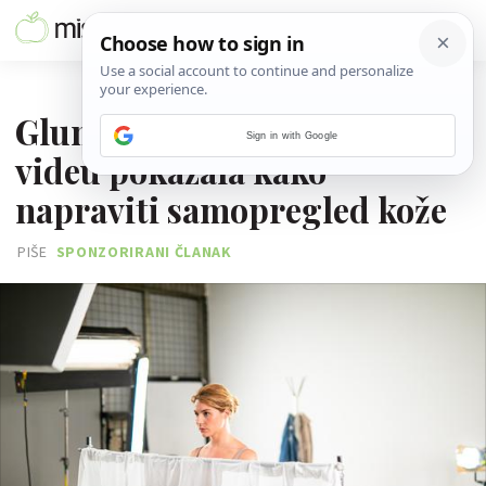
28. LISTOPADA 2021.
Glumica Tihana Lazović u
Sign in with Google
videu pokazala kako
napraviti samopregled kože
PIŠE
SPONZORIRANI ČLANAK