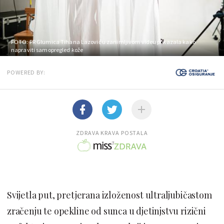
FOTO: PR
Glumica Tihana Lazović u zanimljivom videu pokazala kako
napraviti samopregled kože
POWERED BY:
ZDRAVA KRAVA POSTALA
Svijetla put, pretjerana izloženost ultraljubičastom
zračenju te opekline od sunca u djetinjstvu rizični