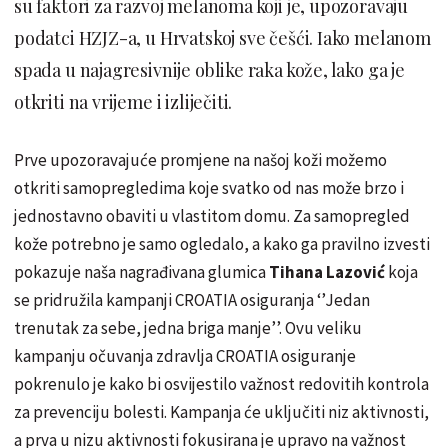
su faktori za razvoj melanoma koji je, upozoravaju
podatci HZJZ-a, u Hrvatskoj sve češći. Iako melanom
spada u najagresivnije oblike raka kože, lako ga je
otkriti na vrijeme i izliječiti.
Prve upozoravajuće promjene na našoj koži možemo
otkriti samopregledima koje svatko od nas može brzo i
jednostavno obaviti u vlastitom domu. Za samopregled
kože potrebno je samo ogledalo, a kako ga pravilno izvesti
pokazuje naša nagrađivana glumica
Tihana Lazović
koja
se pridružila kampanji CROATIA osiguranja ‘’Jedan
trenutak za sebe, jedna briga manje’’. Ovu veliku
kampanju očuvanja zdravlja CROATIA osiguranje
pokrenulo je kako bi osvijestilo važnost redovitih kontrola
za prevenciju bolesti. Kampanja će uključiti niz aktivnosti,
a prva u nizu aktivnosti fokusirana je upravo na važnost