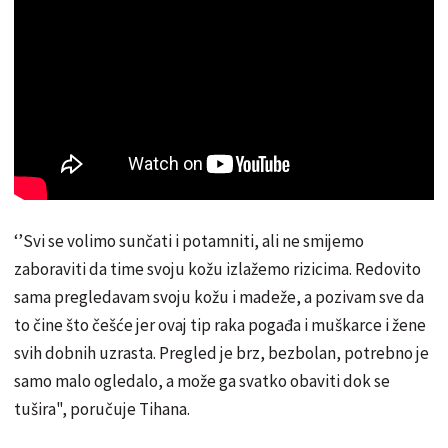
‘’Svi se volimo sunčati i potamniti, ali ne smijemo
zaboraviti da time svoju kožu izlažemo rizicima. Redovito
sama pregledavam svoju kožu i madeže, a pozivam sve da
to čine što češće jer ovaj tip raka pogađa i muškarce i žene
svih dobnih uzrasta. Pregled je brz, bezbolan, potrebno je
samo malo ogledalo, a može ga svatko obaviti dok se
tušira", poručuje Tihana.