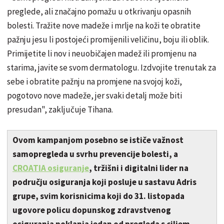
preglede, ali značajno pomažu u otkrivanju opasnih
bolesti. Tražite nove madeže i mrlje na koži te obratite
pažnju jesu li postojeći promijenili veličinu, boju ili oblik.
Primijetite li nov i neuobičajen madež ili promjenu na
starima, javite se svom dermatologu. Izdvojite trenutak za
sebe i obratite pažnju na promjene na svojoj koži,
pogotovo nove madeže, jer svaki detalj može biti
presudan", zaključuje Tihana.
Ovom kampanjom posebno se ističe važnost
samopregleda u svrhu prevencije bolesti, a
CROATIA osiguranje
, tržišni i digitalni lider na
području osiguranja koji posluje u sastavu Adris
grupe, svim korisnicima koji do 31. listopada
ugovore policu dopunskog zdravstvenog