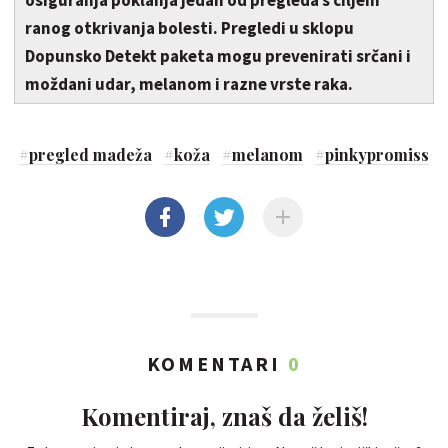
osiguranja poklanja jedan od pregleda s ciljem
ranog otkrivanja bolesti. Pregledi u sklopu
Dopunsko Detekt paketa mogu prevenirati srčani i
moždani udar, melanom i razne vrste raka.
#
pregled madeža
#
koža
#
melanom
#
pinkypromiss
KOMENTARI
0
Komentiraj, znaš da želiš!